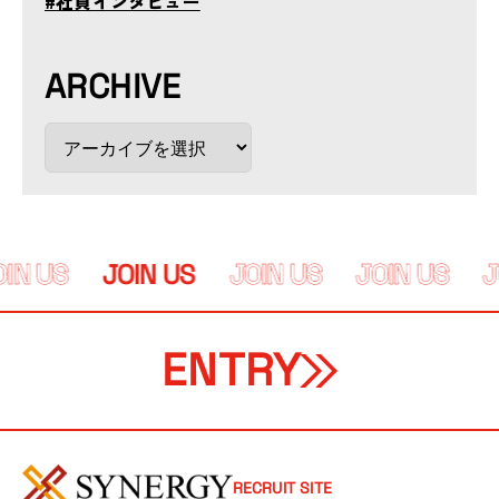
#社員インタビュー
ARCHIVE
IN US
JOIN US
JOIN US
JOIN US
J
ENTRY
RECRUIT SITE