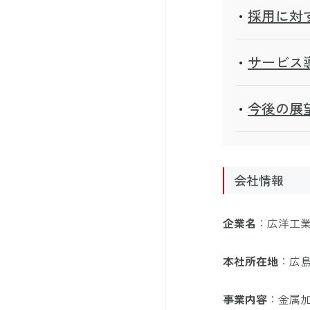
採用に対
サービス
今後の展
会社情報
企業名
：
広洋工
本社所在地
：
広
事業内容
：
金属