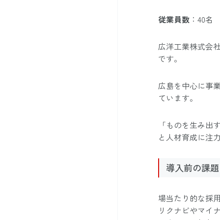
従業員数
：40名
広洋工業株式会
です。
広島を中心に事
ています。
「ものを生み出
と人材育成に注
導入前の課題
場当たり的な採
リクナビやマイナ