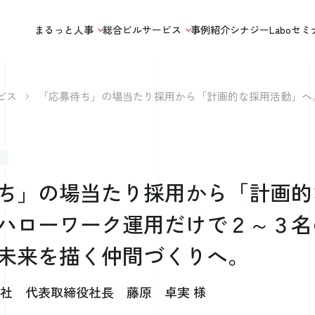
まるっと人事
総合ビルサービス
事例紹介
シナジーLabo
セミ
ビス
「応募待ち」の場当たり採用から「計画的な採用活動」へ
ち」の場当たり採用から「計画的
ハローワーク運用だけで２～３名
未来を描く仲間づくりへ。
社 代表取締役社長 藤原 卓実 様