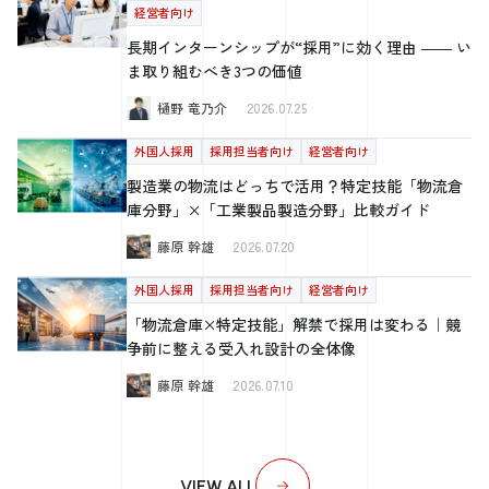
経営者向け
長期インターンシップが“採用”に効く理由 ―― い
ま取り組むべき3つの価値
樋野 竜乃介
2026.07.25
外国人採用
採用担当者向け
経営者向け
製造業の物流はどっちで活用？特定技能「物流倉
庫分野」×「工業製品製造分野」比較ガイド
藤原 幹雄
2026.07.20
外国人採用
採用担当者向け
経営者向け
「物流倉庫×特定技能」解禁で採用は変わる｜競
争前に整える受入れ設計の全体像
藤原 幹雄
2026.07.10
VIEW ALL