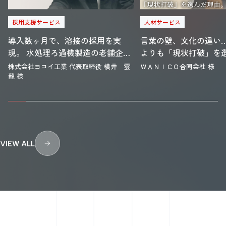
採用支援サービス
人材サービス
導入数ヶ月で、溶接の採用を実
言葉の壁、文化の違い
現。 水処理ろ過機製造の老舗企業
よりも「現状打破」を
で、採用成果と組織改革を実現。
由。 リハビリ特化型デ
株式会社ヨコイ工業 代表取締役 横井 雲
ＷＡＮＩＣＯ合同会社 様
が、未知の“特定技能”
龍 様
まで。
VIEW ALL