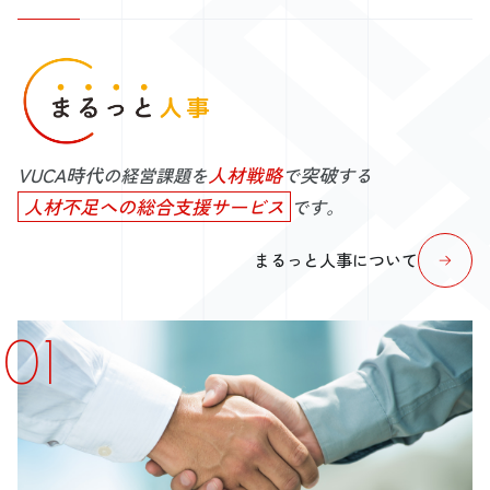
VUCA時代
人材戦略
突破
の経営課題を
で
する
人材不足への総合支援サービス
です。
まるっと人事について