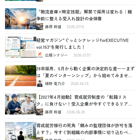
「物流倉庫×特定技能」解禁で採用は変わる｜競
争前に整える受入れ設計の全体像
藤原 幹雄
2026.07.10
経営マガジン”ぐっとシナレッジforEXECUTIVE
vol.163″を発行しました！
広報シナジー
2026.07.01
28卒採用、6月から動く企業の決定的な差ーーまず
は「夏のインターンシップ」から始めてみません
か
樋野 竜乃介
2026.06.25
【2027年4月始動】育成就労制度の「転籍リス
ク」に負けない！受入企業が今すぐできるリアル
な対策
藤原 幹雄
2026.06.20
育成就労移行の死角「頼みの監理団体が許可を落
とす？」今すぐ別組織の内部事情に切り込むべき
理由と、確認すべき4つの重要ポイント