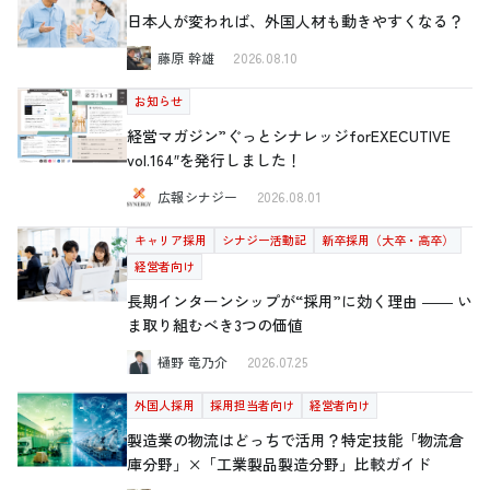
日本人が変われば、外国人材も動きやすくなる？
藤原 幹雄
2026.08.10
お知らせ
経営マガジン”ぐっとシナレッジforEXECUTIVE
vol.164″を発行しました！
広報シナジー
2026.08.01
キャリア採用
シナジー活動記
新卒採用（大卒・高卒）
経営者向け
長期インターンシップが“採用”に効く理由 ―― い
ま取り組むべき3つの価値
樋野 竜乃介
2026.07.25
外国人採用
採用担当者向け
経営者向け
製造業の物流はどっちで活用？特定技能「物流倉
庫分野」×「工業製品製造分野」比較ガイド