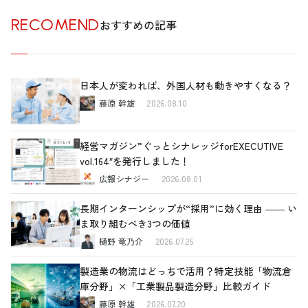
RECOMEND
おすすめの記事
日本人が変われば、外国人材も動きやすくなる？
藤原 幹雄
2026.08.10
経営マガジン”ぐっとシナレッジforEXECUTIVE
vol.164″を発行しました！
広報シナジー
2026.08.01
長期インターンシップが“採用”に効く理由 ―― い
ま取り組むべき3つの価値
樋野 竜乃介
2026.07.25
製造業の物流はどっちで活用？特定技能「物流倉
庫分野」×「工業製品製造分野」比較ガイド
藤原 幹雄
2026.07.20