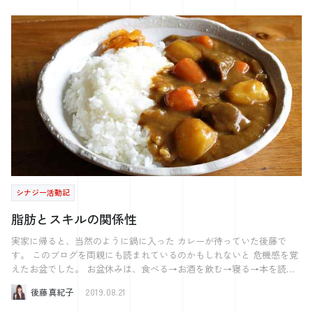
ぜひ広大で無限な海の存在を説けるようなリーダーになりましょう。
この評価制度の重要性というのを本格的に感じ始めています。 正直、
もちろん私自身もリーダーになった時に、 この言葉を忘れないよう 肌
1,2年目というのは、「評価制度がうちにはあるから、上司の提案した
身離さず持っていたいと思います。 【今週の何切る？】 さてさてや
成果を出すための行動を立てよう！」くらいの気持ちでした。 しか
ってまいりました。 先週の模範解答です。 東一局 自分は西家 ド
し、3年目となり営業の数字などを見るようになり、如何にして計画に
ラは西 4巡目でした。 今回の問題はマンズの２、ピンズの２、 ピン
数字を近づけるかを考えているとこの評価制度というのはとても良い機
ズの８、ソーズの４の4択になったと思います。 まずはじめに嵌張
会となります。 四半期のはじめに評価を設定すると同時に計画数値を
（カンチャン：２４のような間の数字を待つ形）と 対子（トイツ：２
確認し、「そこに向けてどのような行動をするのか？」「どのような流
２のような同じ牌を２個もつ形）では どちらがいいの？ という話です
れで計画数値に成果を持っていくのか？」を考えていきます。 そし
が、 これは対子の数次第で変わってきます。 有効牌で考えると嵌張
て、考えたものを上司と一緒に話をしながら、良いものはそのまま実行
は２４の場合３を引けばいいので４枚あります 対子は２２からもう一
に移していき、 改善が必要なものは話をしながらヒントを得て再度作
枚２を引くので２枚しかありません。 ので、嵌張の方がいいように思
り直す。 【自分で立案し上司と相談しながら決定した評価だからこ
えます。 しかし、対子は雀頭になるので手の中に必ず１つは必要で
そ、その結果に納得がいく】 というのもありますが、私の中ではPDCA
す。 またポンができます。 ポンはチーに比べて、相手の誰からも牌を
サイクルの【P】を質の高いものにする機会としてとても良いと感じて
もらえるので チーに比べて倍早いと言われています。 そんなことを
います。 また、上司の視点からも良い点があります。 それは定期的
シナジー活動記
考えると 対子は手の中に２組ある状態が1番手を早く進めやすくなりま
な面談の良い機会となることです。 評価を定量化しているため、 部
す。 今回は手の中に対子が２組なので嵌張を嫌うわけです。 さてさ
下の仕事上での調子の善し悪しが数値でわかり、ケアがしやすいです。
脂肪とスキルの関係性
て、２組ある嵌張のうちどちらを切るのかというと 答えはマンズの方
人手不足で大変な時代だからこそ、 なるべく早めに危険信号を察知
になります。 すなわちマンズの２が正解です。 ソーズの方を残して
し、対策を練ることが必要となります。 そういう意味でも、評価制度
実家に帰ると、当然のように鍋に入った カレーが待っていた後藤で
おけば、一盃口のチャンスができますし、 ソーズの７を引いた時に対
と採用には繋がりがあると私は感じています。 自分で考えた結果だか
す。 このブログを両親にも読まれているのかもしれないと 危機感を覚
子がもう１組できてさらに手を早く進めやすくなります。 以上の理由
ら納得ができ、自分で考えた道筋で成果を出せたから自信がつく。 採
えたお盆でした。 お盆休みは、食べる→お酒を飲む→寝る→本を読む
によりマンズの２になります。 普段から4人打ちに慣れ親しんでいる
を ひたすら繰り返していました。 気のせいかもしれませんが、スーツ
用した社員の定着にも繋がる重要な部分ではないでしょうか。
後藤真紀子
2019.08.21
方なら 結構すぐ分かったかもしれませんね。 さて今回の問題です。
がきつい･･･ 相談したスタッフさんが言ってくれた、 「短期間でつい
東1局 自分は西家 ドラは４マン ７巡目です。 絶好の形でテンパ
た脂肪は、普段の生活をすれば落ちる」 という言葉を信じて生きてい