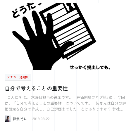
できれば突破口が開けるはずです。 以上で今回の記事を終わります。
仕事を割り振って命令したりする必要はない 代わりに、無限で広大な
最後まで読んでいただきありがとうございます。 それでは良い週末
海の存在を説けばいい。」 （サン=テグジュペリ） ぐっと来すぎて
何度も復唱し続けた結果 今ではすらすら暗唱できるまでになりまし
を。
た。 リーダー格の人や、 人をまとめた経験がある人なら この言葉の
言わんとしていることがすぐに分かったと思います。 「人を動かそう
と思ったら 指図したり、命令したりするのではなく 動きたいという気
持ちにさせればいい」 ということです。 それを船造りでこんなにも
美しい表現で例えてしまうなんて サン=テグジュペリさんは本当に素
晴らしいなと思わされました。 私は現在入社1年目で、とても人をま
とめる立場ではありませんが 入社前は勤続6年目のアルバイトとして
後輩をまとめる立場にありました。 言っても聞かない、 思うように
ならない、 という経験は何度も味わいました。 もっときびきび動
け！ って言っても動いちゃくれないんですよね、人って 今思えば私
シナジー活動記
はただ仕事を割り振って命令していただけにすぎませんでした。 広大
で無限な海の存在を語ることなんてできていませんでした。 そりゃも
自分で考えることの重要性
ともとやる気のある人しか付いて来てくれないわけです。 世の中の
リーダー格の人や代表さんはこの名言を聞いて どのように感じたでし
こんにちは。 木曜日担当の徳永です。 評価制度ブログ第3弾！ 今回
ょうか？ 共感した人もいれば、 そんなの綺麗事だと言う人もいれば
は、「自分で考えることの重要性」についてです。 皆さんは自分の評
船造りと自社は関係ないと言う方もいると思います。 でも、下っ端の
価設定を自分で作成し、自己評価までしたことはありますか？ 弊社シ
私個人の意見を言いますと、 仕事を楽しそうにしていない人 夢や希望
ナジーでは、社員全員が上司と相談をしながら、自身で評価を設定し、
徳永裕斗
2019.08.22
や未来を語れない人に付いていきたいとは 到底思えません。 やは
四半期ごとの自己評価を上司に提出をします。 私は今まさに、自己評
り、リーダーは背中で語る人 北風よりも太陽のような人がいいです。
価を終え、今四半期の評価を設定しているのですが、、、 3年目になり