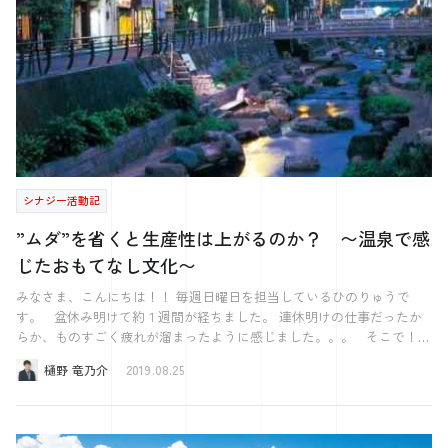
部下から言われた経験はあるのではないかと思います。 本当に何もし
なければ「あの人に言ってもなにもしてくれない」と言われ 「やって
くれないなら何も言わないほうが良い」と無関心になっていくかもしれ
ません。 最終的に不満が溜まり、退職ということもあるかと思いま
す。 ただ多くの場合は何もしていないというケースは少ないように感
じます。 社長からすればこの案件は他の仕事のことも踏まえて「3ヶ
月位かかるだろうなぁ」と思い、少しずつ行っていて 社員からしたら
1ヶ月間で「なにも動いてくれない」ということを考える。そう結論づ
けるのです。 私もこういう経験はあります。 忙しさにかまけて、そ
うなりがちだと思っています。 自分は忙しいので、それは優先順位が
シナジー活動記
低くなり、そうなってしまうのです。 なのに夜は飲みに行っている的
な。 忙しいとは本当に時間がないのではなく、優先順位を落としてい
”ムダ”を省くと生産性は上がるのか？ 〜温泉で感
るということができます。 そうすると部下に対して優先順位が低いの
じたおもてなし文化〜
だと部下から思われる。 そりゃ当然の話だと思います。 大きなポイ
ントは「コミュニケーション」なのです。 当たり前だと思うかもしれ
みなさま、こんにちは！！ 毎週日曜日を担当しているひのりゅうで
ませんが、 それがちゃんとできてないのでそのようなことが起きるの
す。 盆休み明けて約１週間が経ちました。 連休明けの仕事だったか
です。 気付いた時がチャンスです。 それをその人のせいにするので
らか、ものすごく疲れが溜まったように感じました。。。 そこで！！
はなく自責の念を持ってちゃんと対応しなければなりません。 ちゃん
先日の休みに島根県松江市にある玉造温泉に行ってきました！！ 実は
と適時情報を伝えて、どこまで進んでいるか。 いつにそれが完了する
樋野 竜乃介
2019.08.25
私温泉がとても好きでして、、、 大学時代からよく温泉に行っており
かのゴールを共有しなければならないのです。 社長がそれを守らなけ
ました。 友達と行くことはもちろん、１人で行くこともありました
れば社員も他の仕事の期限を守るわけがありません。 社員との感覚を
（笑） 今回は寂しく１人で玉造温泉に行って参りました。 皆さま、
合わせて、行わなければ社員に呆れられ退職する可能性も大きくなって
玉造温泉はご存知ですか？ 玉造温泉は出雲国風土記や枕草子に名前が