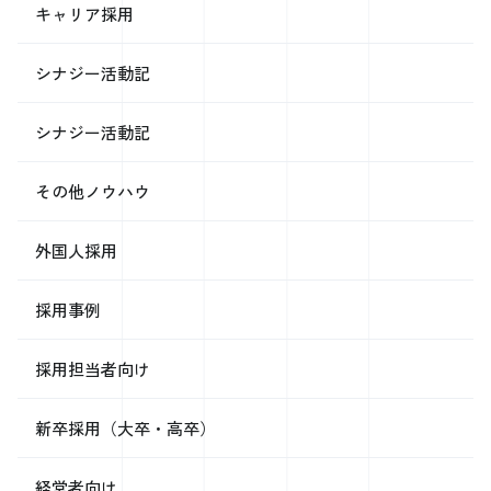
来週、今週のように 少なからず絞った形で聞くことにしています。
キャリア採用
いつでもだと選択肢が無限大でしんどいですからね。 【今週の何切
る？】 さてさてやってまいりました。 先週の模範解答です。 東一
シナジー活動記
局 自分は東家 ドラは6マン 4巡目でした。 正解はピンズの４で
す。 受け入れ枚数の多い順に並べると 多い方からマンズの６、ピン
ズの４、ソーズの８（５）です。 マンズの６はドラですし、 これだ
シナジー活動記
け形がいいところから切ってしまうのはもったいないです。 ソーズの
８切りは受け入れ枚数で ピンズの４切りに及びません。 またテンパイ
時の待ちの良さで比較しても ピンズ４を残した場合ピンズの３、ピン
その他ノウハウ
ズの５が来れば両面待ちになりますが ソーズの８を残せばソーズの
７、ソーズの６が来れば両面待ち、 またソーズの４が来ると３、６、
外国人採用
９の３面待ちになります。 これらを踏まえて、 答えはピンズの４で
す。 さて今回の問題です。 東一局 自分は西家 ドラは西 4巡目で
す。 選択肢は4つですね。 どんな理由で何を切るでしょうか？ 考えて
採用事例
みてください。 また来週お会いしましょう。
採用担当者向け
新卒採用（大卒・高卒）
経営者向け