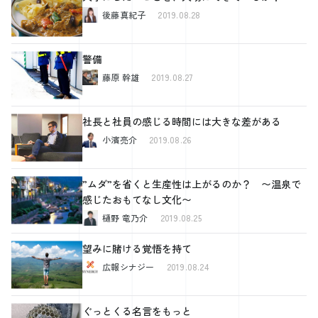
後藤真紀子
2019.08.28
警備
藤原 幹雄
2019.08.27
社長と社員の感じる時間には大きな差がある
小濱亮介
2019.08.26
”ムダ”を省くと生産性は上がるのか？ 〜温泉で
感じたおもてなし文化〜
樋野 竜乃介
2019.08.25
望みに賭ける覚悟を持て
広報シナジー
2019.08.24
ぐっとくる名言をもっと