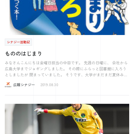
ようになってからはかなりの苦戦を強いられています。 これらの会社
の能力が低下したわけではありませんし、社員の能力が落ちたわけでも
ありません。個人として、組織としての能力が変わらないのに、外敵要
素が変化した事で結果が変わってしまったのです。 これは会社のビジ
ネスモデルだけでなく、個人の働き方、生き方も同様です。 望む働き
方生き方をしたいのであれば、今自分が置かれている環境、世の中の流
れをしっかり把握し、望む方向に進めるのかどうかを見定めなければい
シナジー活動記
けません。 [caption id="attachment_209583" align="alignnone"
width="730"] A businessman doubts which way to choose. painted
もののはじまり
character[/caption] 内的要素は自分の努力で磨き、変えることができま
す。しかし外的要素は見定めることしかできません。 そして流れが悪
みなさんこんにちは金曜日担当の中田です。 先週の日曜に、 会社から
いと判断したら、方向転換するか、流れが良くなるまで待たなければい
広島大学までジョギングしました。 その際にふらっと図書館に入ろう
けません。流れが悪いのに内的要素だけに頼って、「私はやる気がある
としましたが 閉まっていました。 そうです、大学がまだまだ夏休みと
から大丈夫！」と言って突っ込んでしまうと不幸な結果が待っているか
いうことを すっかり忘れていました。 すっかり社会人になったようで
広報シナジー
2019.08.30
もしれません。 そういう意味で、外敵要素を適切に把握する事は個人
す。 さてさて、本日は 先日本屋をぶらぶらしていた際に思わず購入し
にとっても非常に重要なのです。物事の結果は内的要素と外的要素の組
た 「もののはじまり おもしろ雑学」という本を紹介していきます。
み合わせで決まります。これまで有効だった能力や戦略が環境で変わる
みなさんは普段接しているもの（パソコン、ペン、信号、食べ物など）
ことで、逆に足かせになることを十分に認識しなければいけません。
が どのような経緯で作られたかご存知でしょうか？ 知らなくても使え
以上で今回の記事を終わります。最後まで読んでいただきありがとうご
ますし、困ることもありませんが そこには色々なヒントが隠されてい
ると思います。 例えばコンビニエンスストアはもともと氷屋だったそ
ざいます。それでは良い週末を。
うです。 そのお店は「JJグリーン」という名前で、 夏の間だけ1日16時
間無休という長時間営業をしていました。 すると常連客から「食料品