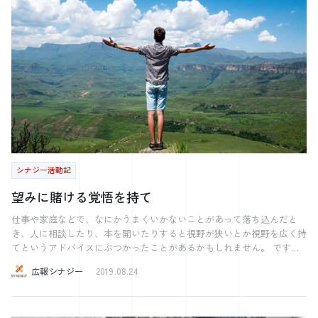
きます。 しっかりと、コミュニケーションをとって、要望に対して、
登場するほど古い歴史を持っており、 美肌の湯としても有名な温泉で
どこまで進んでいるか。 それを明確にしなければならないのです。
す。 そのような温泉に入り、今週の仕事の疲れを癒すことができまし
もちろん全てを聞いて実行しなければならないということではありませ
た。。。 さて、 玉造温泉に行って感じたことなのですが、 とにかく
ん。 会社にとって必要なことは「社員は理解してくれている」ではな
おもてなしの心がすごいなと感じました。 従業員の方のお出迎えやお
く、ちゃんと話をしなければなりません。 そうやって良い環境を作っ
見送り、 玉造温泉全体の温泉街の雰囲気など 入浴以外にも様々な工夫
ていかなければならないのです。 ◎今後の経営・採用のセミナーを実
が施されていました。 調べてみると、 温泉総選挙2017において 玉造
施します。 ★経営の12分野：集客力 広島県： 2019年08月28日(水)
温泉は”おもてなし特別賞”という賞を受賞していました。 それほどま
18:00〜21:00 岡山県： 2019年08月29日(木) 18:00〜21:00
でにおもてなしに関して強みを持っているのですね。 さて、 このお
>>>https://www.kk-synergy.co.jp/eventinfo/183220/ ★ミッション経営
もてなしですが温泉に入るという目的だった場合に なくても困らない
の基本 広島： 2019年08月26日(月) 14:00〜16:00 >>>https://www.kk-
ものです。 温泉に入ることが目的なら 極端に言えば受付などの接客
synergy.co.jp/eventinfo/182316/ ★2代目社長が40歳までに知っておく
を全て機械化してしまい、 省力化、省人化してしまえば今問題視して
べき「社長の基本」 広島： 2019年09月04日(水) 14:00〜16:00
いる生産性を少しでもあげることができると思います。 しかし、この
シナジー活動記
>>>https://www.kk-synergy.co.jp/eventinfo/186568/ ★ブランディン
おもてなしがなかったらどうでしょう？ どこか味気ない温泉に感じる
グの基本~小さな会社が顧客を魅了する戦略~ 広島県： 2019年09月12日
のではないでしょうか？ 極力省人化されたスマートな温泉より、 昔
望みに賭ける覚悟を持て
(木) 14:00〜16:00 岡山県： 2019年09月13日(金) 14:00〜16:00
ながらの人間味溢れる無駄が多い温泉街の方が 多くの人が行きたいと
>>>https://www.kk-synergy.co.jp/eventinfo/199016/ 興味がありました
感じるでしょう。 このことから 無駄をなくす≠生産性の向上である
仕事や家庭などで、なにかうまくいかないことがあって落ち込んだと
ら、ご参加頂ければと思います。
ことが分かります。 もちろん、 無駄をなくす（省人化など）ことで
き、人に相談したり、本を開いたりすると視野が狭いとか視野を広く持
生産性の向上に繋がるケースもあるかと思います。 しかし、無駄をな
てというアドバイスにぶつかったことがあるかもしれません。 です
くすことだけが生産性の向上に繋がる訳ではない。 時には、 あえて
が、視野を広く持てと言われたところで、どうすれば広く持てるのかが
広報シナジー
2019.08.24
無駄を付け足すことで生産性の向上に繋がることもあると思います。
わからない、そう感じる人もいるのではないでしょうか。視野を広く持
”省くところは省く、付け加えるところは付け加える” 特に飲食サービ
つという事はつまり、ひとつの手段に固執しないことです。どれだけの
ス、エンターテインメント業界においては いかに無駄を生み出し、楽
選択肢を持てるかということです。 そのためには、ためしに今持って