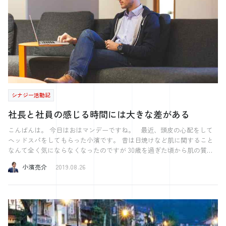
ね！蒸し暑くなるかもしれんのでお互い気をつけましょう〜。」 なん
のか”を見極めていく… ぜひ試してみてください！
てやりとりも。 他にも、たくさんの「お疲れ様。」「ありがとう。」
をいただいたり、シャトルバスから小さな子どもが手を振ってくれた
り、心あたたまるひと時を、なんども感じました。 祭りは、ビンゴ大
会や各団体のダンスパフォーマンス、大抽選会などほとんど予定通りに
進行され、気づけば雨も止みました。 クライマックスに待ち構えてい
た花火も、無事打ち上げられました。 仕事中だったので写真こそ撮れ
ませんでしたが、打ち上げ場所は会場とも近かったので、花火を振動か
ら体感することができました。 「リアカー無きケー村、動力借ろうと
シナジー活動記
するもくれない馬力」なんて考えていたのは、頭の中にしまっておきま
す。（炎色反応です。） 警備員として1日を過ごして、本当に多くの
社長と社員の感じる時間には大きな差がある
方に声をかけていただきました。 こちらからも一声掛ける気遣い、何
気なくさり気ない挨拶が、些細なことではあっても重要なことではない
こんばんは。 今日はおはマンデーですね。 最近、頭皮の心配をして
かと思い、心掛けていました。 西条夏祭りの警備で、弊社警備事業部
ヘッドスパをしてもらった小濱です。 昔は日焼けなど肌に関すること
の会社名が「シナジーコミュニケーションズ」であることを実感する1
なんて全く気にならなくなったのですが 30歳を過ぎた頃から肌の質に
ついて気になり始めました。 化粧水や乳液を使ってちゃんとケアをし
日となりました。
小濱亮介
2019.08.26
ているのです。 何かあったわけではありませんが、若さをちょっとで
も保ちたいと思い始めたのだと思います。 若いままのマインドではい
られなくなるのだなぁと感じています。 さて、先日ある社長のお話を
聞いたときにとても腹落ちしました。 社長と社員の感じる時間には大
きな差があるということ。 それは社員から要望や不満などで「なんと
かしてくれ」という声は誰しもが経験があると思います。 管理職でも