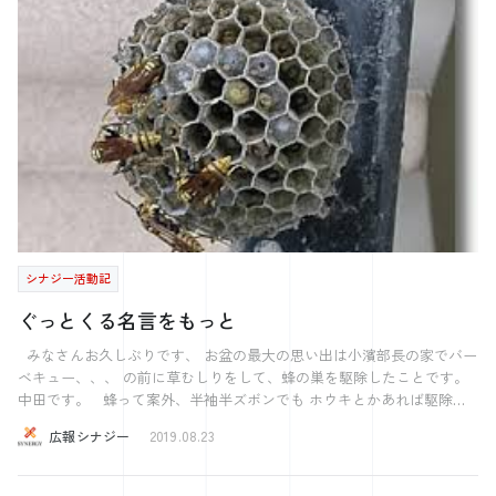
しんでもらうか、喜んでもらうかを考える方が 生産性の向上に繋がる
いる手段を捨ててみることです。 今考えている手段が使えなかった
かもしれませんね。 今回の温泉で色々な学びがあったのでブログで共
ら、どうしようかと考えて初めて代替案が出てくるからです。 私たち
有させていただきました！！ 【田舎あるある】 ”異常に広い駐車場”
は自分が一度気に入った手段をなかなか手放せません。 (かつてうまく
田舎は人が少ないため、多くの土地が余っています。 前回のブログに
いった方法、苦労して手にした手段などなど) 自分にはこれしかない、
も紹介しましたが、１人に対しての 土地の所有面積はとても広いで
というのは大抵思い込みです。ほとんどの場合、他の手段、他の選択肢
す。 これは駐車場にも顕著に現れています。 特にコンビニの駐車場
があります。それを考えようとしないだけです。もうこれしかない、と
はとても広いコンビニが多い。 店舗の何倍もの面積の駐車場があるコ
思ったら、今考えている選択肢を捨てて考えることが仕事をする上で大
ンビニは島根県には多く存在しています。 そのため、長距離トラック
切な事ではないでしょうか。 そして手段を見つけて満足して終わって
運転手の休憩場所としても利用されています。 駐車場がないコンビニ
はいけません。 次は行動に移さなければなりません。仕事で「こんな
が存在することが 初めて大都会(自分にとっての)に行った島根出身者に
こと、出来ますか？」と聞かれた時に、「状況を確認し、検討させてい
ただきます。」といった返答をしてはいないでしょうか？こういった返
はとても驚きでした。。笑
事をしてしまうとチャンスは逃げてしまいます。 相手が望んでいるこ
とを実現できるか分からない、自信がないと感じているのかもしれませ
シナジー活動記
ん。しかしそれは「100%できるか分からないから」というのは「私に
は未来が分からないから」と言っているのと同じです。そんな事は当た
ぐっとくる名言をもっと
り前で、単に逃げているだけです。 仕事ではこちらの準備が整うまで
待ってくれない事が多くあると思います。つまり「まだ準備できていな
みなさんお久しぶりです、 お盆の最大の思い出は小濱部長の家でバー
い」のが、当たり前なのです。では何が必要かというと、求められてい
ベキュー、、、 の前に草むしりをして、蜂の巣を駆除したことです。
ることを何としてでも実現してみせる、という「覚悟」が必要です。
中田です。 蜂って案外、半袖半ズボンでも ホウキとかあれば駆除で
中島みゆきさんの「ファイト！」という歌にこんな歌詞があります。
きるんですね（絶対に真似しないでください。） さて今回はバーベキ
広報シナジー
2019.08.23
「勝つか負けるかそれはわからない それでもとにかく闘いの 出場通知
ューやお盆の話とはまったく関係がありません 私がお盆の間に読んだ
を抱きしめ あいつは海になりました」 まさにこの覚悟です。勝つか
本の中に出てきて思わずぐっときた名言を紹介します。 Salesforce 本
負けるか分からない勝負に、「覚悟」を持って挑む。そう言ったことが
日紹介するのはこちら 「船を造りたいのなら 男どもを森に集めたり