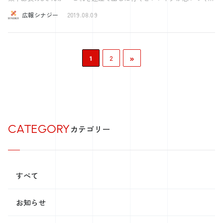
も必要ですが皆さんは自分の声にも耳を傾けているでしょうか？ 自分
よ」 と言いながら郵便物と500円を渡してきました。 ありがとうござ
広報シナジー
2019.08.09
の中で貫かなければならないことはなんでしょうか？今回の記事を通じ
います。 いい気晴らしになりました。 本日のテーマは自由について
て、そういったことを考えるきっかけになればと思います。 最後に思
です。 皆さんは、自由という言葉にどんな印象をもっていますか？
いっきり休暇を充実させるために知っておいて欲しい言葉を紹介して終
そもそも自由（じゆう）とは、他からの強制・拘束・支配などを受けな
わります。 「明日死ぬと思って、生きなさい。永遠に生きると思っ
いで、自らの意思や本性に従っていることをいう、哲学用語です。
»
て、学びなさい。」 これはガンジーの言葉です。明日死ぬと思えば、
（wokipediaより） 言論の自由、自由民権運動、自由主義 などなど自
1
2
やりたかったことは今日全てやってしまおうという気になるのではない
由は歴史の中で勝ち取られてきた 人間に平等に必要なものという認識
のではないでしょうか。全力で遊び、そして学びましょう。 それでは
が強いと思います。 しかしながら 自由は必ずしもポジティブなもの
とは限りません。 哲学者サルトルの有名な言葉に 「人間は自由の刑に
良い休暇を。
処せられている」 というものがあります。 人間は自由であるがため
に 全ての行動が自分の責任になってしまう ある意味で罰を与えられて
いるような状態にあるという意味です。 物や情報にあふれた現代では
CATEGORY
選択肢が膨大になりました。 自分の好きなものが選びやすいという点
カテゴリー
では素晴らしいことです。 しかしそのおかげで、私たちは 適切なもの
を選択する責任を負いました。 私はあまり優柔不断な方ではないので
すが 就職活動という自由の中で 何度も悩み悶えました。 そう考える
と 人間は自由ではない方がいいこともあるのです。 例えば、新人に
すべて
裁量が多い会社というのは 何をするのも自由で喜ばれると思われがち
ですが。 実はその責任の重さから離職に繋がるケースも多いのです。
就職3年以内の離職理由のトップが仕事へのストレスであることを考え
お知らせ
ると 新入社員を自由にし過ぎることも考えものかもしれません。 私
もお客様からアポイントをいただく際は いつでも大丈夫ですと言わず