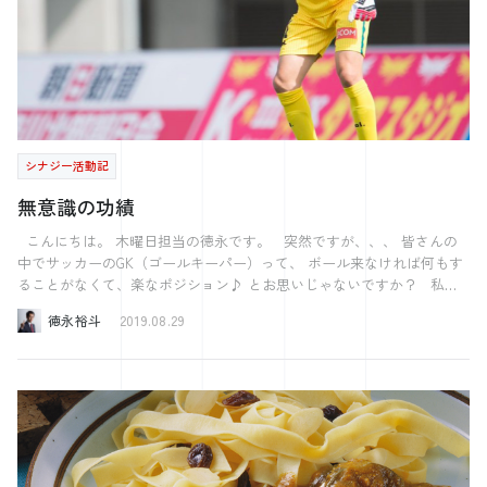
や日用品も扱ってほしい」という声があり 店主がその声に応じたとこ
ろ、”便利なお店”ということで「コンビニエンスストア」と呼ばれ、大
繁盛したそうです。 お店のファンの意見を誠実に実現した結果 今では
どこに行ってもあるコンビニができたのです。 紙を細かく切って情報
漏洩を防ぐシュレッダーは 日本で生まれました。 事務機メーカーの明
光商会創業者の高木氏が なんとうどんの製麺機にヒントを得て1960年
に作ったそうです。 情報漏洩を防ぎたいというニーズがあったのもも
ちろんですが うどんの製麺機という全く関係なさそうなものから シュ
シナジー活動記
レッダーを思いついたのはびっくりです。 ピザやカレーにも欠かせな
いチーズは 紀元前2000年頃に誕生したと言います。 当時アラブの商人
無意識の功績
は羊の胃袋を使って水を運んでいたそうですが あるときヤギの乳を入
れた男がいたそうです。 砂漠を歩くうちに蒸発し 胃袋の消化酵素で発
こんにちは。 木曜日担当の徳永です。 突然ですが、、、 皆さんの
酵が起きた結果 ヤギの乳が固まりました。 おそるおそる食べて見たと
中でサッカーのGK（ゴールキーパー）って、 ボール来なければ何もす
ころ、思った以上に美味しかったことから ヨーロッパ全土に広がった
ることがなくて、楽なポジション♪ とお思いじゃないですか？ 私の
そうです。 まさに偶然の産物というやつですね。 以上３つの例を含
個人的な意見ですが、 GKの役割というのは、相手からゴール守ること
徳永裕斗
2019.08.29
め、もののはじまりについてまとめると ものが誕生するときには３つ
であり、 一番の理想はシュートを0本に抑えるということです。 その
のパターンがあることが分かります。 ①ニーズを実現した ②AとBを組
ために、他の選手の力を借りて、 借りた力を最大限に活かすための指
み合わせた ③偶然生まれた 自分が生み出したものが後世まで使われ
示出しを行う。 ボールが来ない間は ぼー と立っているのではなく、
る。 きっと誰もが一度は夢見たことがあるのではないでしょうか？ 何
一番うしろから全体の動きを分析し相手の次の攻撃を未然に防ぐ指示を
かを生み出したいのなら、 上の３つのパターンを意識してみるといい
出しているのです。 ※最近はフットサルの時、完全に指示出しをサボ
かもしれません。 ③に関しては運ですが。。。 【今週の何切る？】 さ
っている私ですが。。。 テレビで見ているだけでは、あまりわからな
てさてやってまいりました。 今週でブログリレーも終了ということで
い部分ではありますが、 重要な仕事です。 華々しい勝利の裏には、
このコーナーもとりあえず最後になります。 参加して頂いたみなさ
そのような見えないけど勝利に大きく貢献する活躍というのがあるもの