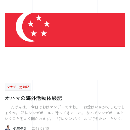
てきた、 歴史上の人物を詳しく調べたかっただけでした。 この時の気
処すれば良かったのですが、 元値もリーズナブルだったので新しいも
づきは、 「知識やスキル、コツは使わないと失ってしまう」 というこ
のにしようと決心。 そして今回購入したものがコチラ。 ROCKPORT
とです。 「短期間でついた脂肪は、普段の生活をすれば落ちる」 のと
の革靴は少し背伸びをしてしまった感もありますが、 大切に履こうと
似たようなものですね。 「好きこそものの上手なれ」ということわざ
思います。 さて、革靴といえばこんな通説がありますね。 「靴（足
がありますが、 ただ好きなだけではダメで、 「好き」という熱量が行
元）を見れば人がわかる。」 理由は諸説ありますが、 僕のちょっと
動に結びついた時に、 上達や成果につながるのだと実感しました。 こ
した日々の楽しみはこの通説から来ています。 これは、玄関の靴磨き
の気づきを活かして、東広島の図書館でリベンジします！
セットです。 気になった時にいつでも靴を磨けるよう、 あえて見える
ように収めています。 とはいえ、シュークリームを使用して靴を磨く
のは 月に1度程度で良いそうです。 これは今回靴を購入した店舗の店
長から聞いた話ですが、 頻度が多すぎると皮に必要以上に油分が塗布
され、 皮本来のツヤが無くなるとのこと。 日々のメンテナンスとし
ては乾拭きで必要十分。 靴に対して過保護にならないようにも、 気
をつけなければなりませんね。 足元で人がわかるということで、 個
人的には靴のみでなく、靴下にも気を回しています。 というより、楽
しんでいると言った方が合うような気がします。 その日に身につける
シナジー活動記
スーツや革靴に合わせて靴下を選ぶ。 当たり前のことかもしれません
が、 色使いには少しだけ、こだわりを持っています。 そしてそれは
オハマの海外活動体験記
「どのネクタイを締めよう」に次ぐ、毎朝の楽しみです。 靴のチョイ
スやメンテナンス、面倒な方もいるかと思います。 靴下は、誰も見な
こんばんは。 今日はおはマンデーですね。 お盆はいかがでしたでし
いかもしれません。 見えたとしても歩いている時や座った時に、 数セ
ょうか。 私はシンガポールに行ってきました。 なんでシンガポールと
ンチ見える程度かもしれません。 ただ、見ている人は見ています。
いうことをよく聞かれます。 特にシンガポールに行きたい！というわ
見られています。いや、見てもらえます。 些細なことではあります
けではなく 実は今まで海外に行ったことはありませんでした。 大学
小濱亮介
2019.08.19