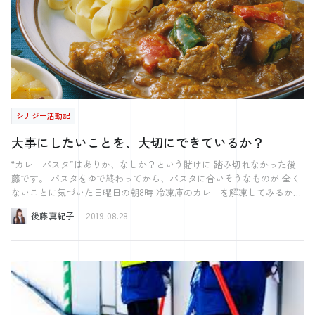
ま、ありがとうございました。 では先週の模範解答です。 東1局 自分
です。 なぜ今回私がこのような話を始めにしたかと言うと、 面接な
は西家 ドラは４マン ７巡目でした。 理想的なテンパイです。 では
どにおいてこの見えない貢献を表に出すことは非常に重要であると考え
何を切って何を待ちましょうか？ まずソーズの７を切ればマンズの
ているからです。 みなさんは普段どのような面接をしていますか？
２、５、８待ちです。 これでもかなり強いですが、 もっと強いのがあ
・よくある質問 ・会社独自で定めている質問 ・個人の意見を引き出す
ります。 マンズの６を切るとマンズの２、５、８に加えて７でも待て
問いかけ 様々な面接があると思います。 その中で私がぜひおすすめ
ます。 またマンズの３を切るとマンズの４、５、７、８で待てます。
したいのは、 【コンピテンシー面接】です。 【コンピテンシー面
枚数で言うとマンズの７を自分で使っている関係上、 マンズの６切り
接】というのは、 対象者が一番頑張ったことについて話してもらい、
の方が待てる枚数は１枚多いです。 しかしマンズの４、すなわちドラ
そのなかでどのような行動をとったかを話してもらう中で、その人の行
シナジー活動記
で待てることを考慮すると マンズの３を切ってリーチが正解になるそ
動特性を明確にするというものです。 この【コンピテンシー面接】を
うです。 ただ個人的には、リーチ者にドラ（しかも４）を打つ人がい
行う際には、 多くの質問を投げかけるのではなく、1つのことに対して
大事にしたいことを、大切にできているか？
るかどうか疑問ですし、 ドラをツモってもリーチ、ツモ、タンヤオ、
深く内容を掘って話をしていきます。 なので、 ・学生が気持ちよく話
ドラ×２と結局満貫です。 それなら一枚でも多い待ちで待った方がい
をすることができ、承認欲求を満たすことができる。 ・学生が実際に
“カレーパスタ”はありか、なしか？という賭けに 踏み切れなかった後
いのではと思ってしまいます。 ただドラのマンズの４を切って自分が
活動する場面でどのような行動をするのか過去の行動を基に把握するこ
藤です。 パスタをゆで終わってから、パスタに合いそうなものが 全く
振り込むことを考えると、 ドラで待てることはありがたいですが。 今
とができるので、ミスマッチを減らすことができる。 という両者にと
ないことに気づいた日曜日の朝8時 冷凍庫のカレーを解凍してみるか、
回はマンズの３を一応正解としますが、 みなさんはどう考えるでしょ
ってのメリットがあります。 学生の多くは面接に苦手意識を持ってい
それともパスタソースを買いに行くか、 10分ほど台所をうろついた末
後藤真紀子
2019.08.28
うか？ ぜひ自分なりの理論で自分なりの答えを見つけてみてくださ
るので、対話形式で過去の活動を思い出しながら話すという面接は意外
に パスタソースを買いに行きました･･･！ 自分の冒険できなささにガ
い。 さてさて今週の問題です。 これで一応最後になりますね、 東1局
にもやりやすかったりします。 採用は会社の将来的なチームづくりの
ッカリした週末でした。 今度から、パスタソースの有無を確認してか
自分は東家 ドラは３マン 7巡目です。 親でこの手は歓喜ですね。 どう
重要なファクターです。 今のチームに何が足りないのか？今のチーム
ら パスタをゆでようと肝に銘じました。 さて、今回からは通常モー
仕上げたものでしょうか。 次回もお楽しみに。
に合う人財はどのような人なのか？ 求める人物像の明確化をした上
ドでお送りする 水曜日のシナジーブログです。 今日は「働くことに悩
で、 過去の活動に基づき人物像に合致しているかを判断しお互いが幸
んだ時におすすめの本」を紹介します！ 先週も本にまつわるお話をし
せになれる選択を両者がとれると良いですね。 それでは、今週はこの
ましたが、 またか後藤、と思いながらお付き合いください。 今日取
り上げる本は、グレッグ・マキューン著 『エッセンシャル思考』で
辺で。