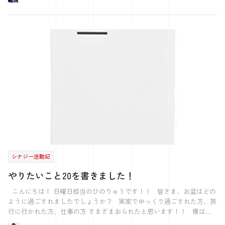
が、 この記事を読んで共感してくれる方がいたり、 日常にひとつ楽し
時代は旅行が趣味で旅行はよく行っていたのですが 自分は日本から出
るつもりはないと宣言していました。 社会に出ていろんな勉強をして
みが増えたなんて方がいてくれたら良いなと思います。
みると日本だけでは知らないことばかりで 知識を話すだけではなくや
はり体験したいという思いが4、5年前から芽生えるようになりました。
昨日のひのりゅうのブログにあったLIFEで一番最初に書いたものは海外
に行きたいということを一番最初に書きました。 一番最初はどこでも
よかったのです。 最初は深センに行こうと思っていましたが、ちょっ
とビビり 観光客も多いシンガポールに行くことにしたのです。 シン
ガポールは本当に華やかでした。 建物すべてがとてもカッコよくて、
人を惹きつける作りになっているなぁと感動しました。 Salesforce 英
語が全く話せないので、タクシーの運転手さんに目的地を英語で説明し
て 目的地より徒歩で20分くらい離れたところで降ろされて、歩いたの
も良い思い出です。 台風で広島に帰れず、２泊しましたが、すべて空
港がタクシー代とホテル代を負担してくれました。 なんて観光客に優
しいのかと思いました。 一番印象に残ったのは働く人の笑顔で、とに
かく楽しみながら働いているなぁと感じました。 関わったのは接客業
シナジー活動記
の方がほとんどでしたが・・・ 観光名所しか行っていないので、細部
まではわかりませんが、雑だなぁと思う部分と楽しそうだなぁと思う部
やりたいこと20を書きました！
分がありました。 雑だなぁと思ったのは 英語が分からなければ舌打ち
されたり、お皿にまだ少し残っていたのに皿を下げられたり。。 楽し
こんにちは！ 日曜日担当のひのりゅうです！！ 皆さま、お盆はどの
んでるなぁと思ったのが 歌いながら働いていたり、口笛を吹きながら
ように過ごされましたでしょうか？ 実家でゆっくり過ごされた方、旅
仕事をしていたり、従業員同士で常に話をしながら仕事してて急にハイ
行に行かれた方、仕事の方 さまざまおられたと思います！！ 僕は関
タッチしたり・・・ 日本のおもてなしは世界に比べるとレベルが高い
西の方に旅行に行ったり、 実家がある島根県で友人に会ったり、 家族