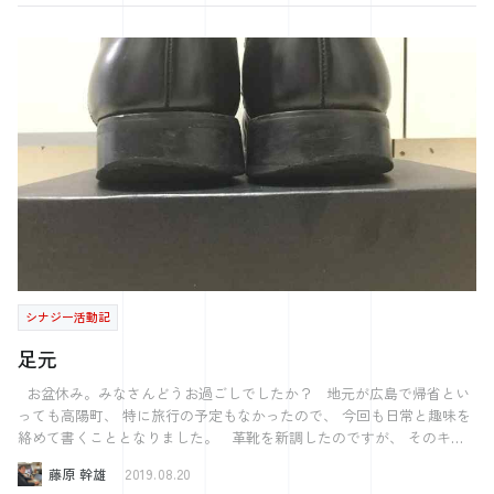
イ！ さあここであなたはどんな判断をしますか？ また来週お会いし
きます。 今回はお盆休みの気づきをお届けしようと思います！ とはい
えオハマさんのように海外に行くこともなく、 呉市内、おもに実家の
ましょう。
徒歩圏内で過ごしました。 一番遠くへ行ったのは、地元の図書館へ行
った時です。 友人とのご飯（+お酒）を目的に、街へ出るついでに 学
生の時によく行っていた図書館にも寄ることにしました。 記憶にある
図書館よりも、きれいになっていました。 ですが何よりもびっくりし
たのは、 すっかり図書館の使い方を忘れていたことです。 学生時代に
は、図書館司書の資格を取るために いろいろな授業を受けていまし
た。 その授業のひとつが「レファレンスサービス」です。 なかなか聞
き慣れない単語だと思います。 ざっくり説明してしまうと、 「調べも
の、探しものを手伝うこと」です 具体的なサービスは、 ①図書館の使
い方や書籍・情報の探し方を伝えること ②書籍・情報を紹介もしくは
提供すること の大きく2種類に分かれます。 授業では、学生ひとりずつ
に課題（例：シナジー効果とは？）が 割り振られ図書館の書籍を使っ
シナジー活動記
て「レファレンスサービス」を 実際に行っていました。 図書館に入っ
て10分ほどでお腹が痛くなる私には、 なかなかハードな授業でした･･･
足元
それに目をつむれば、一番楽しい授業でした。 図書館にある書籍を駆
使して、情報を探すのは ザ・司書！という感じがして好きでした。 そ
お盆休み。みなさんどうお過ごしでしたか？ 地元が広島で帰省とい
れにもかかわらず、10年もたたないうちに 当時のスキルやコツはすっ
っても高陽町、 特に旅行の予定もなかったので、 今回も日常と趣味を
かり忘れてしまいました。 本当にショックで、20分ほど粘ってみまし
絡めて書くこととなりました。 革靴を新調したのですが、 そのキッ
た。 結果、ショボい情報しか集めることができませんでした。 難しい
カケとなった靴がコチラ。 これは5年目を迎えた革靴。 カカトが擦り
藤原 幹雄
2019.08.20
事柄を調べようとしたわけではなく、 連休中に読みあさった小説に出
切ってしまい、 そろそろ履かない方が良いなと。。 こうなる前に対