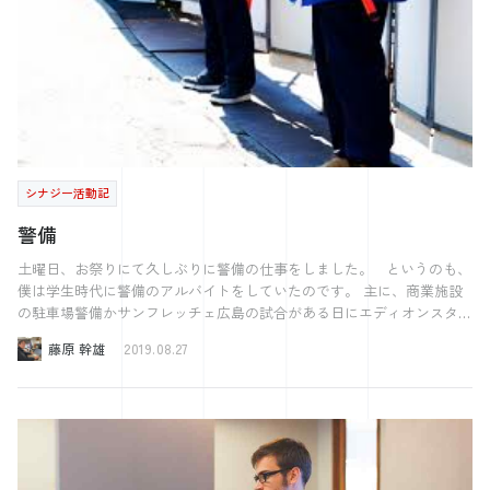
す。 本の内容をざっくりまとめると、 エネルギー（労力・時間）を使
う先を絞り、 本当に重要な仕事で成果を出すために どうすればよいの
かが書かれています。 それをさらに短くまとめると、 “より少なく、
しかしより良く” という一文になります。 私がこの本を読むきっかけ
は、 毎日仕事をしているはずなのに自分の抱えている仕事が いっこう
に減らないことに気づいたからです。 むしろ、やるべきことが日に日
に増えているようでビビりました。 この『エッセンシャル思考』を読
んでみて、 私の場合は仕事との向き合い方が 間違っていたのかもしれ
ないと気づきました。 “この仕事は本当に重要なのか”を考えず、 と
シナジー活動記
にかくたくさんの仕事に手を着けて、 どれもに微妙な成果しか出せて
いませんでした。 あれもこれもと手を着けてしまうのは、悪い習慣で
警備
す。 この『エッセンシャル思考』を読んで、 いざ実践しようとした
のが4年ほど前のことです。 身についた悪い習慣をなおすのに苦労しま
土曜日、お祭りにて久しぶりに警備の仕事をしました。 というのも、
した。 正しくは、いまだに悪戦苦闘しています。 その中で気づいた
僕は学生時代に警備のアルバイトをしていたのです。 主に、商業施設
のは、 この『エッセンシャル思考』は職場を選ぶ時の ひとつの基準に
の駐車場警備かサンフレッチェ広島の試合がある日にエディオンスタジ
なるかもしれないということです。 つまり、その職場で自分が本当に
アムでの警備。 なので先日は誘導棒を回すことに、どこか懐かしさを
藤原 幹雄
2019.08.27
大事にしたいことを 大切にすることができるのか、 という視点で職場
感じながら働いていました。（とはいえ1年半しか空いていないのです
を見てみるのです。 収入/人間関係/ワークライフバランス/社風など
が、、） 賀茂ボール駐車場の特設ステージで行われた西条夏祭り。
職場に求めるものはたくさんあるかもしれません。 その全てを満たせ
昼から雨が降ったり止んだり、土砂降りにならないことを祈りながら駐
る職場を見つけるのは、 とても大変なことです。 探せば探すほど、条
車場入口に立っていました。 仕事内容は、関係車両と一般のお客様車
件の良さそうな仕事 魅力的に思える職場にたくさん出会うことができ
両の仕分けと、歩行者の交通誘導です。 警備中は、色んな方が声をか
ます。 だからこそ職場選びに失敗しないために “自分が本当に大事にし
けてくださいました。 出店者の方と、 井垣「お疲れ様です。」 店主
たいことは何か”をはっきりさせて、 “その職場で本当に大事にできる
「おう、お疲れ。よーけ雨降らんでよかったのー！」 井垣「そうです