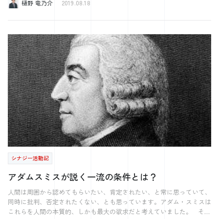
樋野 竜乃介
2019.08.18
というのはよく聞く話ですが なぜ外国はそうではないのか。 色々な疑
とゆっくり過ごしたりとても有意義な時間を過ごしました！！ そして
問が出てきました。 外国の人が多い中、一見さんが多いので、そうす
多少時間に余裕があったので、 小濱部長が紹介してくださった“LIFE“と
るのかもしれません。 しかし、3日目くらいから雑だなぁと感じるこ
いうものを書きました！ これは名前の通り、自分の人生を書き綴るも
とはなくなりました。 それが当たり前なのだと思っていたのです。
ので 人生の夢、やりたいこと、行った国や場所、人生設計など 様々な
それより単純にシンガポールの町並みに感動しておりました。 本当に
ことを書き留めることができます！！ 今回はこの本に書いた「やりた
国を上げて、外国から人が来たいと思わせる仕掛けというのがすごいな
いこと20」を紹介します！！ やりたいことや夢を書いたり、言ったり
ぁと思いました。 最先端という感じはしなかったですが、町並みが綺
すると脳のRASという機能が働き、 それを叶えるための情報が自然と
麗でなによりも建物がかっこ良いですね。 一気にファンになってしま
入ってくるようになるそうです。 ぜひ今回の「やりたいこと20」を実
いました。 シンガポールのマクドナルドはタッチパネルでとても分か
行できるように頑張ります！！ ※以下、やりたいこと20リスト ⒈母
りやすく、選択後「あなたにオススメのメニュー」みたいな形で出てき
校の廃校を活用したイベント ⒉無人島生活 ⒊世界の民族と暮らす ⒋船
て感動しました。 キッチンを見ると、踊りながら作っていたことがと
舶免許取得 ⒌シェアハウス、民泊 ⒍プログラミング学ぶ ⒎起業する
ても印象深いです（笑 今回はお盆の日記形式になってしまいました
⒏K君と幼児向けの事業をする ⒐学校を作る 10.ギターを弾けるように
が、来週からしっかりアウトプットしていこうと思います。 ◎今後の
なる 11.死の体験プログラムを受ける 12.独立リーグを作る 13.ロードバイ
経営・採用のセミナーを実施します。 ★経営の12分野：集客力 広島
クを買って旅をする 14.地元特産品の岩のりの事業拡大 15.知り合いをか
県： 2019年08月28日(水) 18:00〜21:00 岡山県： 2019年08月29日(木)
き集めてパーティーをする 16.花火大会開催 17.農業をする 18.美術館に
18:00〜21:00 >>>https://www.kk-synergy.co.jp/eventinfo/183220/ ★ミ
行く 19.海外旅行(場所未定) 20.大学の仲の良い3人でまた楽しいことをす
シナジー活動記
ッション経営の基本 広島： 2019年08月26日(月) 14:00〜16:00
る もし、実行するにあたりアドバイスなどありましたら、 していた
>>>https://www.kk-synergy.co.jp/eventinfo/182316/ ★2代目社長が40
だけると嬉しいです！！ また一緒にやってくれる方も絶賛大募集で
アダムスミスが説く一流の条件とは？
歳までに知っておくべき「社長の基本」 広島①： 2019年08月20日(火)
す！笑 【田舎あるある】 “広大な土地を所有” 田舎では当然ではある
14:00〜16:00 広島②： 2019年09月04日(水) 14:00〜16:00
と思いますが、 1世帯の土地の面積がとても大きいです。 2つの家を所
人間は周囲から認めてもらいたい、肯定されたい、と常に思っていて、
>>>https://www.kk-synergy.co.jp/eventinfo/186568/ ★ブランディン
有していたり、 山を所有していたり。 その土地で様々な活用をそれ
同時に批判、否定されたくない、とも思っています。アダム・スミスは
グの基本~小さな会社が顧客を魅了する戦略~ 広島県： 2019年09月12日
ぞれがしています。 特に多いのは農業です！ おそらくほとんどの家
これらを人間の本質的、しかも最大の欲求だと考えていました。 その