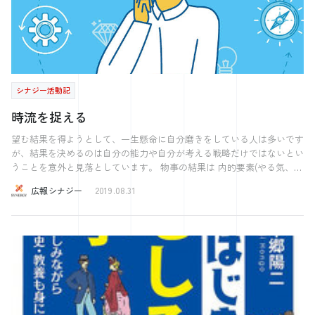
シナジー活動記
時流を捉える
望む結果を得ようとして、一生懸命に自分磨きをしている人は多いです
が、結果を決めるのは自分の能力や自分が考える戦略だけではないとい
うことを意外と見落としています。 物事の結果は 内的要素(やる気、個
人の能力など) 外的要因(環境、景気、世間の流行など)の2つで決まりま
広報シナジー
2019.08.31
す。 個人の能力を充実させるだけでは限りがあります。大事なのは外
的要因に目を向けることです。 例えば、インターネットがアナログ回
線しかなかった時代、YouTubeは、いいビジネスモデルになり得ません
でした。いくら優秀な起業家が手がけても、高利益のビジネスでも、外
的要素がマッチしていなければ結果が出ないのです。 逆にこれまでは
順調だったビジネスでも、環境の変化によって一気に衰退します。世界
一の写真フィルムメーカーイーストマン・コダック社は、デジカメの普
及により廃業に追い込まれました。ソニーやパナソニックなど、かつて
日本のお家芸だったものづくり企業も新興国にて低コストで生産できる