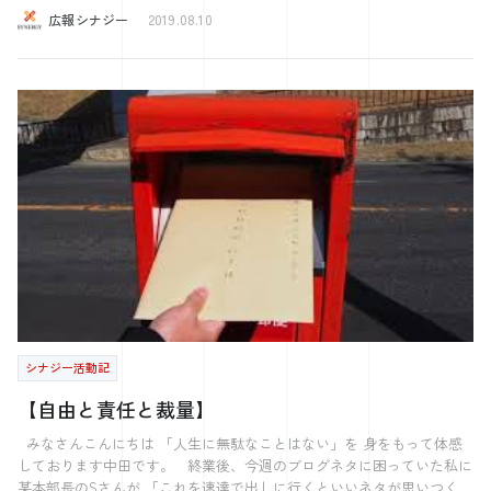
(木) 14:00〜16:00 岡山県： 2019年09月13日(金) 14:00〜16:00
庭が農業をやっているのではないでしょうか。 やりたいこと20にも書
最大の欲求を満たすために他人に認められようと正しい行動をし、間違
広報シナジー
2019.08.10
>>>https://www.kk-synergy.co.jp/eventinfo/199016/ ★経営の仕組み化
いているように 自分も農業をやりたいなと密かに思っております。
った行動をしないように自分を律します。 規則や法律でがんじがらめ
in 岡山~社長が現場を離れるための基礎基本~ 岡山県： 2019年08月30日
シナジーの社員の勝谷さんが農業をやっておられるので、 今度聞いて
にされなくても人間が正しく生きようとするのは、社会から是認された
(金) 14:00〜16:00 >>>https://www.kk-synergy.co.jp/eventinfo/174982/
いという根本的な欲求があるからなのです。 しかしこの是認を求める
みようと思います！
あまりに、本来は賞賛されないような結果に終わった時でも表面を取り
興味がありましたら、ご参加頂ければと思います。
繕うとする人が出てきます。 ここに一流と二流を分ける差が出ます。
一流は内なる声に従い、正しく強く行動する。 二流は、世間の評価を
得たいがために、自分と周囲を欺き、浮つく。世間の評価を得ることを
最重視し、本質を見失ってしまいます。 では具体的にどう違うのかを
イチローのエピソードを交えて説明します。 8年目のシーズンで5年連
続の首位打者という偉業を成し遂げていたイチロー選手は、いつものよ
うにバッターボックスに立ちピッチャーからのボールを容易にとらえ三
遊間を飛んでいくボールをイメージしながら走り出したが、結果はボテ
ボテのセカンドゴロ、にもかかわらず一塁を駆け抜けたイチローは今ま
でにない感覚を覚え、にやりと笑みを浮かべました。それは何故か？
イチローはこの打席を通じて自分で納得いかなかったバッティングフォ
ームの課題解決法は発見出来たからです。 側から結果だけ見れば
シナジー活動記
この打席は凡打ですが、ヒット1本打つよりも今後につながる課題解決
の方がずっと価値があることをイチローは分かっていたのです。 表面
【自由と責任と裁量】
的には凡打で世間から認められなくても、自分自身からの評価に真摯に
向き合い、本質を見ているイチローからは大成功だったのです。表面的
みなさんこんにちは 「人生に無駄なことはない」を 身をもって体感
な称賛に踊らされず、反対に世間から評価されなくても自分で満足でき
しております中田です。 終業後、今週のブログネタに困っていた私に
るから彼は一流たりえるのだと思います。 周りの声に耳を傾けること
某本部長のSさんが 「これを速達で出しに行くといいネタが思いつく