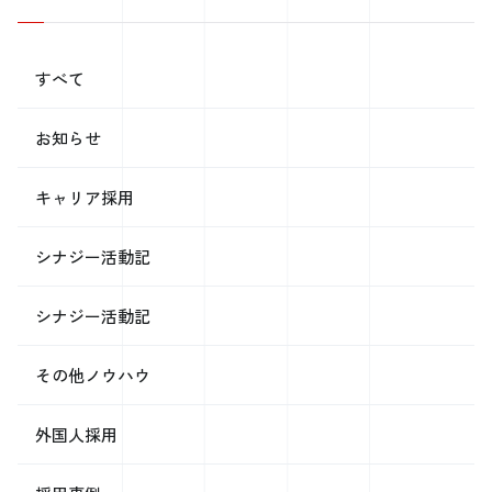
担額なんて企業規模の営業損益に比べたらスズメの涙程度です。 ブ
ラウス1枚300円が320円になったところで、 私達はうまい棒が2本買えな
くなるよ…くらいのものですが、 1日1,000枚ブラウスの受注があれば
すべて
20,000円の粗利。 溶剤費など専門的なところの金額等は深く分かりま
せんが、 これで工場勤務のパートさん1日当たり5人分(800円/ｈ×5ｈ換
算)の人件費がまかなえます。 溶剤や手間などを、より安い代替案に
お知らせ
変えて質を下げられるよりは、 それ相応の価格でより良いサービスを
受けたい派です、私は。 価格競争に歯止めがきかなくなってきている
のはどの業界も同じですが、 明らかにチープ志向に向かっている現状
キャリア採用
には恐怖心すら覚えます。 良い物を相当の値段で買う↓ 企業が儲か
る↓ 給料が上がる↓ お金の巡りが良くなる↓ (始めに戻る) はい、これ
シナジー活動記
が理想的な循環！生活の質を上げますね！ とにかく安いもので揃える
↓ 企業が素材、手間などの質を下げる・値切りを行う↓ 給料が下がる
↓ お金の巡りが悪くなる↓ (始めに戻る) はい、これが現状ー！生活の
シナジー活動記
質がグングン下がっていっています。 もうみんな、お椀と箸はとり
あえず漆塗りのものを使って、外食は辞めて、 寝具はシルク、テンピ
ュールくらいのレベルで、 身に付けるものは基本一点ものとかくらい
その他ノウハウ
にしてしまえば良いんじゃないでしょうか。 全世界の人が一変にそう
したらきっと現状は打開できる。 ただ、ファーストフード店や量販店
外国人採用
とかは、本当に力を持っている企業しか残らなくなるでしょうね。 そ
れでいいと思います。明らかに低価格競争激しすぎますもの。 吸収合
併されちゃえば良いよ。(現実はそう単純でないことは理解できますが)