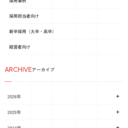
採用事例
安ければ安いほど嬉しいというのは分かる。 分かるが、安ければ安い
ほど、不安な気持ちにもなります。 この話は各方面のメリット・デメ
リットと照らし合わせながら検証すると もう5倍くらいの長文になるの
採用担当者向け
で、ここら辺りで自重しておきますが、 そんなことを考えながら、ク
リーニング屋さんに行く度に、 「本当にこの価格で大丈夫なのか
な…」とスカートとブラウスを渡すのです。 ─── ぐっとくる会社
新卒採用（大卒・高卒）
を、もっと。 ─── 株式会社シナジー 〜2017ホワイト企業アワード受
賞〜 〜注目の西日本ベンチャー100に選出〜 ～日経Associe 特集人気注
経営者向け
目の企業71に選出～ 気になった方はこちら 【社長の学校】 プレジデ
ントアカデミー広島校 経営の12分野 【中小企業のためのスカウト型新
卒採用イベント】 Gメン32 【すごい！素人をプロデュース！】 得意と
働くを繋げる！Jally‘ｓ＜ジャリーズ＞ 【お問合せ】 総合お問合せフォ
ARCHIVE
アーカイブ
ーム
2026年
2025年
2024年