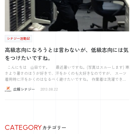
シナジー活動記
高級志向になろうとは言わないが、低級志向には気
をつけたいですね。
こんにちは 山田です。 最近暑いですね。(写真はスルーします) 寒
さより暑さのほうが好きで、汗をかくのも大好きなのですが、 スーツ
着用時に汗をかくのはなるべく避けたいですね。 作業着は洗濯できま
すが、スカート一本クリーニング出して500円… 毎日出してたら月
広報シナジー
2013.08.22
10,000円以上の衣類維持費です。こわっ。 というか社会人になって初
めてクリーニング屋とはお近づきになりました。 大学生の頃なんてヘ
タしたら大学の繊維質の作品洗う洗濯機使ってたよ。 (時効だろう) 最
近は原油価格高騰の中クリーニング業も苦戦してるようですね。 石油
系溶剤をはじめ、乾燥用ボイラーの燃料、包装用ビニール、 配達用の
自動車燃料まで、基本的に石油に依存した産業であるクリーニング業は
CATEGORY
カテゴリー
原油高騰の影響を受けやすくあります。 ニュースでは、やれ小麦粉
だ、ガソリンだと騒いで視聴者を煽っていますが、 私達一般市民の負