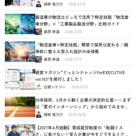
樋野 竜乃介
2026.07.25
製造業の物流はどっちで活用？特定技能「物流倉
庫分野」×「工業製品製造分野」比較ガイド
藤原 幹雄
2026.07.20
「物流倉庫×特定技能」解禁で採用は変わる｜競
争前に整える受入れ設計の全体像
藤原 幹雄
2026.07.10
経営マガジン”ぐっとシナレッジforEXECUTIVE
vol.163″を発行しました！
広報シナジー
2026.07.01
28卒採用、6月から動く企業の決定的な差ーーまず
は「夏のインターンシップ」から始めてみません
か
樋野 竜乃介
2026.06.25
【2027年4月始動】育成就労制度の「転籍リス
ク」に負けない！受入企業が今すぐできるリアル