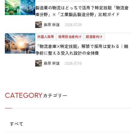
製造業の物流はどっちで活用？特定技能「物流倉
庫分野」×「工業製品製造分野」比較ガイド
藤原 幹雄
2026.07.20
外国人採用
採用担当者向け
経営者向け
「物流倉庫×特定技能」解禁で採用は変わる｜競
争前に整える受入れ設計の全体像
藤原 幹雄
2026.07.10
CATEGORY
カテゴリー
すべて