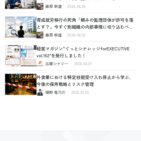
な対策
藤原 幹雄
2026.06.20
育成就労移行の死角「頼みの監理団体が許可を落
とす？」今すぐ別組織の内部事情に切り込むべき
理由と、確認すべき4つの重要ポイント
藤原 幹雄
2026.06.10
経営マガジン”ぐっとシナレッジforEXECUTIVE
vol.162″を発行しました！
広報シナジー
2026.06.01
外食業における特定技能受け入れ停止から学ぶ、
今後の採用戦略とリスク管理
樋野 竜乃介
2026.05.25