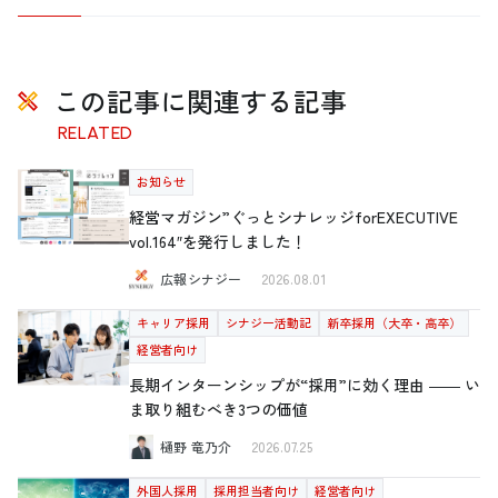
この記事に関連する記事
RELATED
お知らせ
経営マガジン”ぐっとシナレッジforEXECUTIVE
vol.164″を発行しました！
広報シナジー
2026.08.01
キャリア採用
シナジー活動記
新卒採用（大卒・高卒）
経営者向け
長期インターンシップが“採用”に効く理由 ―― い
ま取り組むべき3つの価値
樋野 竜乃介
2026.07.25
外国人採用
採用担当者向け
経営者向け