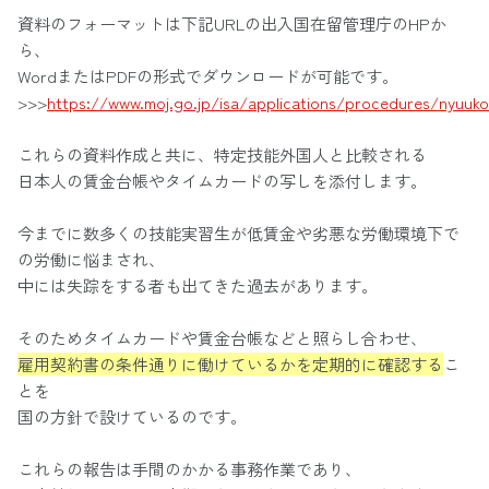
資料のフォーマットは下記URLの出入国在留管理庁のHPか
ら、
WordまたはPDFの形式でダウンロードが可能です。
>>>
https://www.moj.go.jp/isa/applications/procedures/nyuuko
これらの資料作成と共に、特定技能外国人と比較される
日本人の賃金台帳やタイムカードの写しを添付します。
今までに数多くの技能実習生が低賃金や劣悪な労働環境下で
の労働に悩まされ、
中には失踪をする者も出てきた過去があります。
そのためタイムカードや賃金台帳などと照らし合わせ、
雇用契約書の条件通りに働けているかを定期的に確認する
こ
とを
国の方針で設けているのです。
これらの報告は手間のかかる事務作業であり、