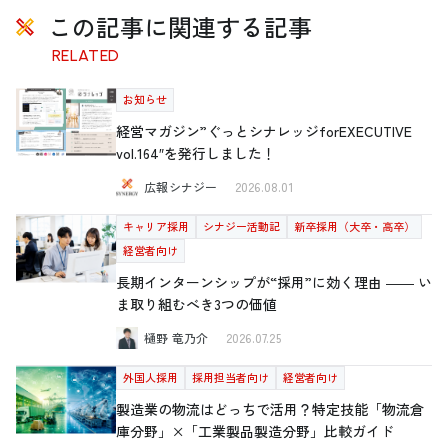
この記事に関連する記事
RELATED
お知らせ
経営マガジン”ぐっとシナレッジforEXECUTIVE
vol.164″を発行しました！
広報シナジー
2026.08.01
キャリア採用
シナジー活動記
新卒採用（大卒・高卒）
経営者向け
長期インターンシップが“採用”に効く理由 ―― い
ま取り組むべき3つの価値
樋野 竜乃介
2026.07.25
外国人採用
採用担当者向け
経営者向け
製造業の物流はどっちで活用？特定技能「物流倉
庫分野」×「工業製品製造分野」比較ガイド