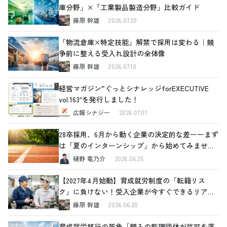
庫分野」×「工業製品製造分野」比較ガイド
藤原 幹雄
2026.07.20
「物流倉庫×特定技能」解禁で採用は変わる｜競
争前に整える受入れ設計の全体像
藤原 幹雄
2026.07.10
経営マガジン”ぐっとシナレッジforEXECUTIVE
vol.163″を発行しました！
広報シナジー
2026.07.01
28卒採用、6月から動く企業の決定的な差ーーまず
は「夏のインターンシップ」から始めてみません
か
樋野 竜乃介
2026.06.25
【2027年4月始動】育成就労制度の「転籍リス
ク」に負けない！受入企業が今すぐできるリアル
な対策
藤原 幹雄
2026.06.20
育成就労移行の死角「頼みの監理団体が許可を落