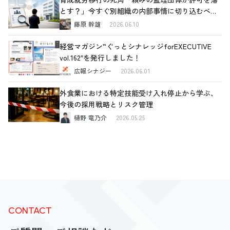
とす？」今すぐ別組織の内部事情に切り込むべき
理由と、確認すべき4つの重要ポイント
藤原 幹雄
2026.06.10
経営マガジン”ぐっとシナレッジforEXECUTIVE
vol.162″を発行しました！
広報シナジー
2026.06.01
外食業における特定技能受け入れ停止から学ぶ、
今後の採用戦略とリスク管理
樋野 竜乃介
2026.05.25
CONTACT