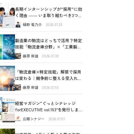
長期インターンシップが“採用”に効
く理由 ―― いま取り組むべき3つの
価値
樋野 竜乃介
2026.07.25
製造業の物流はどっちで活用？特定
技能「物流倉庫分野」×「工業製品
製造分野」比較ガイド
藤原 幹雄
2026.07.20
「物流倉庫×特定技能」解禁で採用
は変わる｜競争前に整える受入れ設
計の全体像
藤原 幹雄
2026.07.10
経営マガジン”ぐっとシナレッジ
forEXECUTIVE vol.163″を発行しま
した！
広報シナジー
2026.07.01