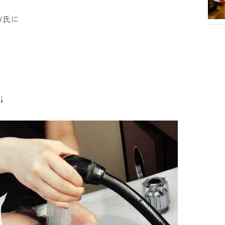
Y氏に
↓