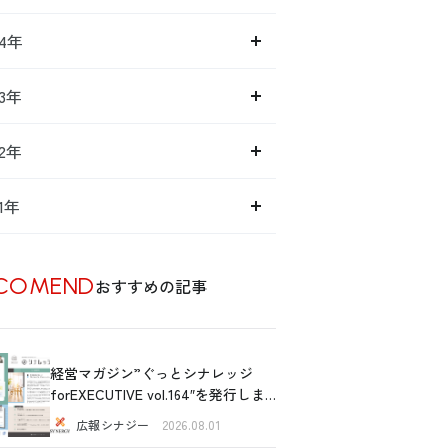
14年
13年
12年
11年
COMEND
おすすめの記事
経営マガジン”ぐっとシナレッジ
forEXECUTIVE vol.164″を発行しま
した！
広報シナジー
2026.08.01