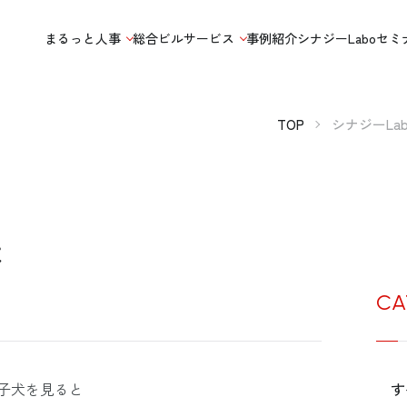
まるっと人事
総合ビルサービス
事例紹介
シナジーLabo
セミ
TOP
シナジーLab
は
CA
子犬を見ると
す