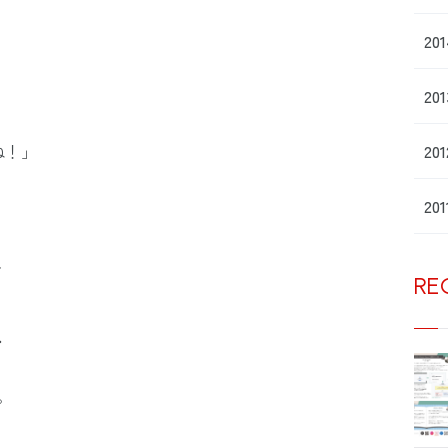
20
20
ね！」
20
20
、
RE
･
。