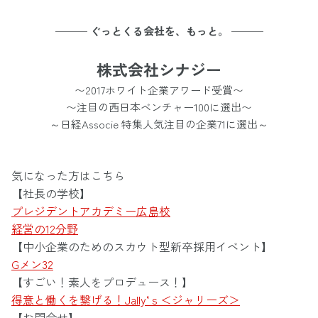
─── ぐっとくる会社を、もっと。 ───
株式会社シナジー
〜2017ホワイト企業アワード受賞〜
〜注目の西日本ベンチャー100に選出〜
～日経Associe 特集人気注目の企業71に選出～
気になった方はこちら
【社長の学校】
プレジデントアカデミー広島校
経営の12分野
【中小企業のためのスカウト型新卒採用イベント】
Gメン32
【すごい！素人をプロデュース！】
得意と働くを繋げる！Jally‘ｓ＜ジャリーズ＞
【お問合せ】