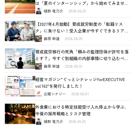
は「夏のインターンシップ」から始めてみません
か
樋野 竜乃介
2026.06.25
【2027年4月始動】育成就労制度の「転籍リス
ク」に負けない！受入企業が今すぐできるリアル
な対策
藤原 幹雄
2026.06.20
育成就労移行の死角「頼みの監理団体が許可を落
とす？」今すぐ別組織の内部事情に切り込むべき
理由と、確認すべき4つの重要ポイント
藤原 幹雄
2026.06.10
経営マガジン”ぐっとシナレッジforEXECUTIVE
vol.162″を発行しました！
広報シナジー
2026.06.01
外食業における特定技能受け入れ停止から学ぶ、
今後の採用戦略とリスク管理
樋野 竜乃介
2026.05.25