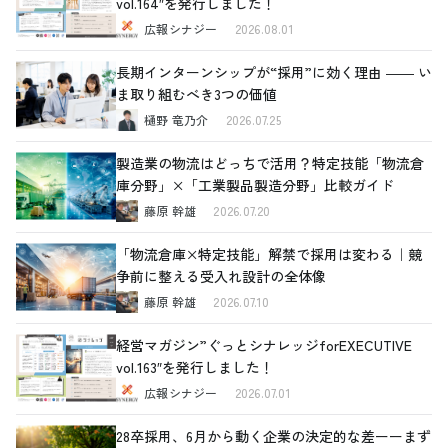
vol.164″を発行しました！
広報シナジー
2026.08.01
長期インターンシップが“採用”に効く理由 ―― い
ま取り組むべき3つの価値
樋野 竜乃介
2026.07.25
製造業の物流はどっちで活用？特定技能「物流倉
庫分野」×「工業製品製造分野」比較ガイド
藤原 幹雄
2026.07.20
「物流倉庫×特定技能」解禁で採用は変わる｜競
争前に整える受入れ設計の全体像
藤原 幹雄
2026.07.10
経営マガジン”ぐっとシナレッジforEXECUTIVE
vol.163″を発行しました！
広報シナジー
2026.07.01
28卒採用、6月から動く企業の決定的な差ーーまず