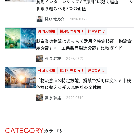
長期インターンシップが“採用”に効く理由 ―― い
ま取り組むべき3つの価値
樋野 竜乃介
2026.07.25
外国人採用
採用担当者向け
経営者向け
製造業の物流はどっちで活用？特定技能「物流倉
庫分野」×「工業製品製造分野」比較ガイド
藤原 幹雄
2026.07.20
外国人採用
採用担当者向け
経営者向け
「物流倉庫×特定技能」解禁で採用は変わる｜競
争前に整える受入れ設計の全体像
藤原 幹雄
2026.07.10
CATEGORY
カテゴリー