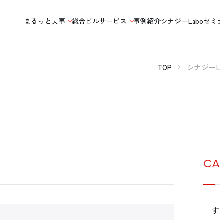
まるっと人事
総合ビルサービス
事例紹介
シナジーLabo
セミ
TOP
シナジーL
CA
す