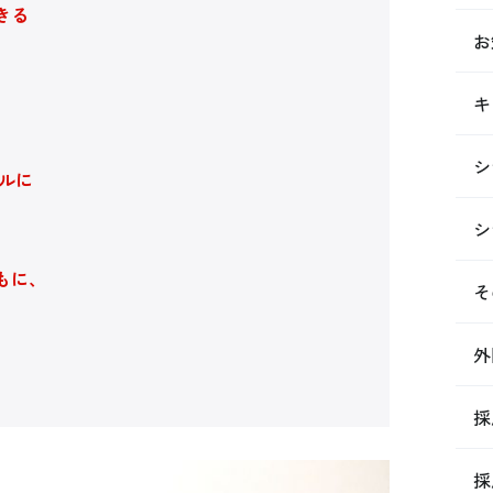
きる
お
る
キ
シ
ネルに
シ
もに、
そ
外
。
採
採