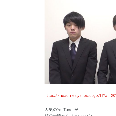
https://headlines.yahoo.co.jp/hl?a=201
人気のYouTuberが
随分世間からバッシングを