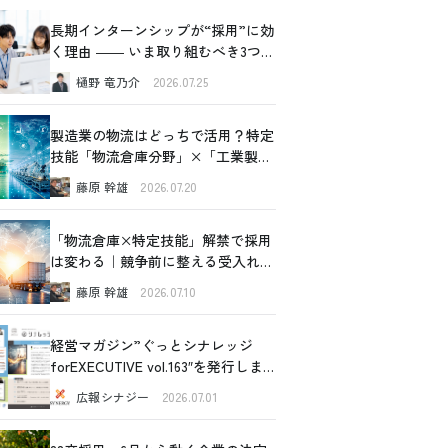
長期インターンシップが“採用”に効
く理由 ―― いま取り組むべき3つの
価値
樋野 竜乃介
2026.07.25
製造業の物流はどっちで活用？特定
技能「物流倉庫分野」×「工業製品
製造分野」比較ガイド
藤原 幹雄
2026.07.20
「物流倉庫×特定技能」解禁で採用
は変わる｜競争前に整える受入れ設
計の全体像
藤原 幹雄
2026.07.10
経営マガジン”ぐっとシナレッジ
forEXECUTIVE vol.163″を発行しま
した！
広報シナジー
2026.07.01