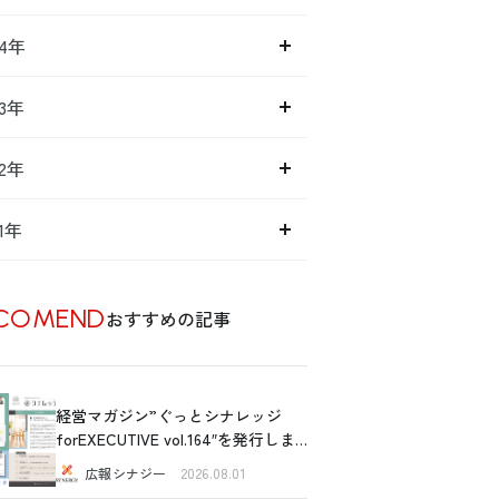
14年
13年
12年
11年
COMEND
おすすめの記事
経営マガジン”ぐっとシナレッジ
forEXECUTIVE vol.164″を発行しま
した！
広報シナジー
2026.08.01