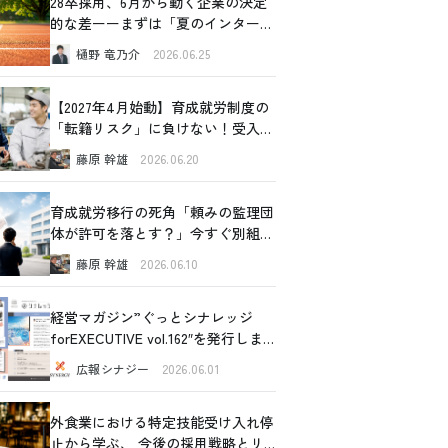
28卒採用、6月から動く企業の決定
的な差ーーまずは「夏のインターン
シップ」から始めてみませんか
樋野 竜乃介
2026.06.25
【2027年4月始動】育成就労制度の
「転籍リスク」に負けない！受入企
業が今すぐできるリアルな対策
藤原 幹雄
2026.06.20
育成就労移行の死角「頼みの監理団
体が許可を落とす？」今すぐ別組織
の内部事情に切り込むべき理由と、
藤原 幹雄
2026.06.10
確認すべき4つの重要ポイント
経営マガジン”ぐっとシナレッジ
forEXECUTIVE vol.162″を発行しま
した！
広報シナジー
2026.06.01
外食業における特定技能受け入れ停
止から学ぶ、 今後の採用戦略とリ