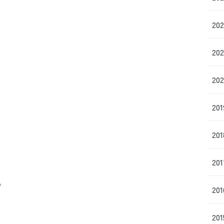
20
20
20
20
20
20
。
20
20