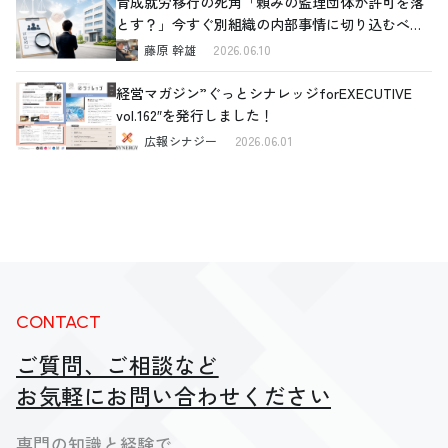
育成就労移行の死角「頼みの監理団体が許可を落
とす？」今すぐ別組織の内部事情に切り込むべき
理由と、確認すべき4つの重要ポイント
藤原 幹雄
2026.06.10
経営マガジン”ぐっとシナレッジforEXECUTIVE
vol.162″を発行しました！
広報シナジー
2026.06.01
CONTACT
ご質問、ご相談など
お気軽にお問い合わせください
専門の知識と経験で