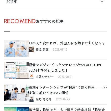
2011年
RECOMEND
おすすめの記事
日本人が変われば、外国人材も動きやすくなる？
藤原 幹雄
2026.08.10
経営マガジン”ぐっとシナレッジforEXECUTIVE
vol.164″を発行しました！
広報シナジー
2026.08.01
長期インターンシップが“採用”に効く理由 ―― い
ま取り組むべき3つの価値
樋野 竜乃介
2026.07.25
製造業の物流はどっちで活用？特定技能「物流倉