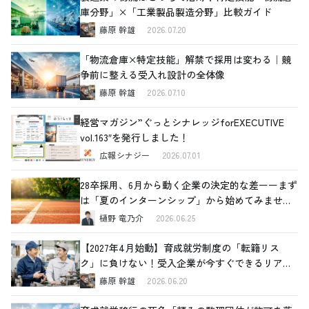
庫分野」×「工業製品製造分野」比較ガイド
藤原 幹雄
2026.07.20
「物流倉庫×特定技能」解禁で採用は変わる｜競
争前に整える受入れ設計の全体像
藤原 幹雄
2026.07.10
経営マガジン”ぐっとシナレッジforEXECUTIVE
vol.163″を発行しました！
広報シナジー
2026.07.01
28卒採用、6月から動く企業の決定的な差ーーまず
は「夏のインターンシップ」から始めてみません
か
樋野 竜乃介
2026.06.25
【2027年4月始動】育成就労制度の「転籍リス
ク」に負けない！受入企業が今すぐできるリアル
な対策
藤原 幹雄
2026.06.20