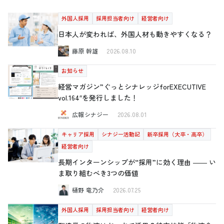
外国人採用
採用担当者向け
経営者向け
日本人が変われば、外国人材も動きやすくなる？
藤原 幹雄
2026.08.10
お知らせ
経営マガジン”ぐっとシナレッジforEXECUTIVE
vol.164″を発行しました！
広報シナジー
2026.08.01
キャリア採用
シナジー活動記
新卒採用（大卒・高卒）
経営者向け
長期インターンシップが“採用”に効く理由 ―― い
ま取り組むべき3つの価値
樋野 竜乃介
2026.07.25
外国人採用
採用担当者向け
経営者向け