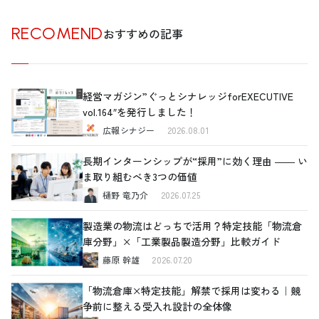
RECOMEND
おすすめの記事
経営マガジン”ぐっとシナレッジforEXECUTIVE
vol.164″を発行しました！
広報シナジー
2026.08.01
長期インターンシップが“採用”に効く理由 ―― い
ま取り組むべき3つの価値
樋野 竜乃介
2026.07.25
製造業の物流はどっちで活用？特定技能「物流倉
庫分野」×「工業製品製造分野」比較ガイド
藤原 幹雄
2026.07.20
「物流倉庫×特定技能」解禁で採用は変わる｜競
争前に整える受入れ設計の全体像