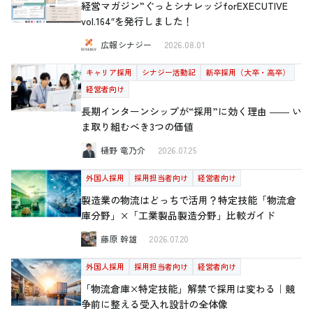
経営マガジン”ぐっとシナレッジforEXECUTIVE
vol.164″を発行しました！
広報シナジー
2026.08.01
キャリア採用
シナジー活動記
新卒採用（大卒・高卒）
経営者向け
長期インターンシップが“採用”に効く理由 ―― い
ま取り組むべき3つの価値
樋野 竜乃介
2026.07.25
外国人採用
採用担当者向け
経営者向け
製造業の物流はどっちで活用？特定技能「物流倉
庫分野」×「工業製品製造分野」比較ガイド
藤原 幹雄
2026.07.20
外国人採用
採用担当者向け
経営者向け
「物流倉庫×特定技能」解禁で採用は変わる｜競
争前に整える受入れ設計の全体像