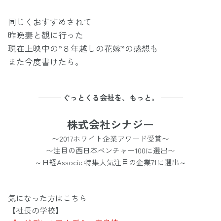
同じくおすすめされて
昨晩妻と観に行った
現在上映中の”８年越しの花嫁”の感想も
また今度書けたら。
─── ぐっとくる会社を、もっと。 ───
株式会社シナジー
〜2017ホワイト企業アワード受賞〜
〜注目の西日本ベンチャー100に選出〜
～日経Associe 特集人気注目の企業71に選出～
気になった方はこちら
【社長の学校】