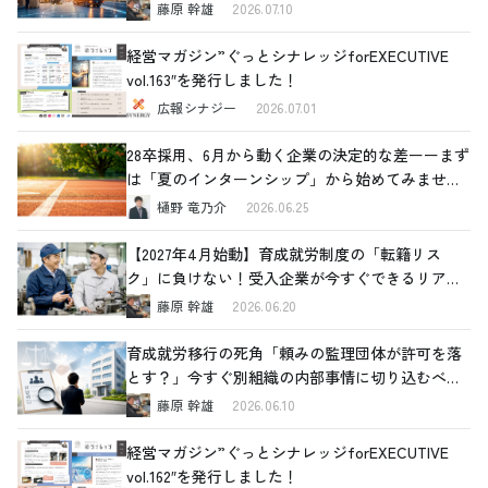
藤原 幹雄
2026.07.10
経営マガジン”ぐっとシナレッジforEXECUTIVE
vol.163″を発行しました！
広報シナジー
2026.07.01
28卒採用、6月から動く企業の決定的な差ーーまず
は「夏のインターンシップ」から始めてみません
か
樋野 竜乃介
2026.06.25
【2027年4月始動】育成就労制度の「転籍リス
ク」に負けない！受入企業が今すぐできるリアル
な対策
藤原 幹雄
2026.06.20
育成就労移行の死角「頼みの監理団体が許可を落
とす？」今すぐ別組織の内部事情に切り込むべき
理由と、確認すべき4つの重要ポイント
藤原 幹雄
2026.06.10
経営マガジン”ぐっとシナレッジforEXECUTIVE
vol.162″を発行しました！