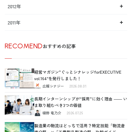
2012年
2011年
RECOMEND
おすすめの記事
経営マガジン”ぐっとシナレッジforEXECUTIVE
vol.164″を発行しました！
広報シナジー
2026.08.01
長期インターンシップが“採用”に効く理由 ―― い
ま取り組むべき3つの価値
樋野 竜乃介
2026.07.25
製造業の物流はどっちで活用？特定技能「物流倉
庫分野」×「工業製品製造分野」比較ガイド