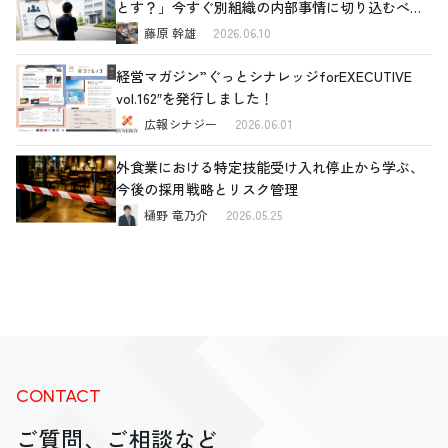
とす？」今すぐ別組織の内部事情に切り込むべき
理由と、確認すべき4つの重要ポイント
藤原 幹雄
2026.06.10
経営マガジン”ぐっとシナレッジforEXECUTIVE
vol.162″を発行しました！
広報シナジー
2026.06.01
外食業における特定技能受け入れ停止から学ぶ、
今後の採用戦略とリスク管理
樋野 竜乃介
2026.05.25
CONTACT
ご質問、ご相談など