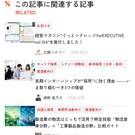
この記事に関連する記事
RELATED
お知らせ
経営マガジン”ぐっとシナレッジforEXECUTIVE
vol.164″を発行しました！
広報シナジー
2026.08.01
キャリア採用
シナジー活動記
新卒採用（大卒・高卒）
経営者向け
長期インターンシップが“採用”に効く理由 ―― い
ま取り組むべき3つの価値
樋野 竜乃介
2026.07.25
外国人採用
採用担当者向け
経営者向け
製造業の物流はどっちで活用？特定技能「物流倉
庫分野」×「工業製品製造分野」比較ガイド