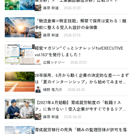
藤原 幹雄
2026.07.20
「物流倉庫×特定技能」解禁で採用は変わる｜競
争前に整える受入れ設計の全体像
藤原 幹雄
2026.07.10
経営マガジン”ぐっとシナレッジforEXECUTIVE
vol.163″を発行しました！
広報シナジー
2026.07.01
28卒採用、6月から動く企業の決定的な差ーーまず
は「夏のインターンシップ」から始めてみません
か
樋野 竜乃介
2026.06.25
【2027年4月始動】育成就労制度の「転籍リス
ク」に負けない！受入企業が今すぐできるリアル
な対策
藤原 幹雄
2026.06.20
育成就労移行の死角「頼みの監理団体が許可を落