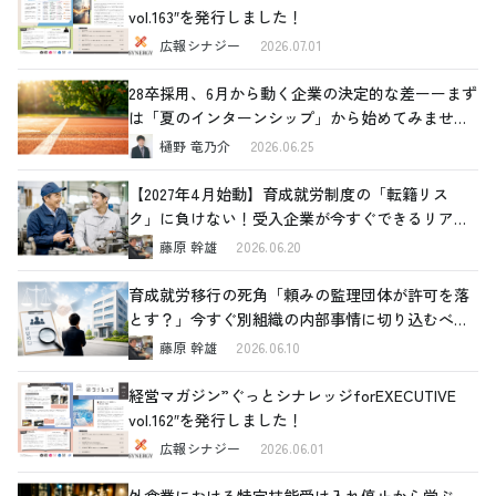
vol.163″を発行しました！
広報シナジー
2026.07.01
28卒採用、6月から動く企業の決定的な差ーーまず
は「夏のインターンシップ」から始めてみません
か
樋野 竜乃介
2026.06.25
【2027年4月始動】育成就労制度の「転籍リス
ク」に負けない！受入企業が今すぐできるリアル
な対策
藤原 幹雄
2026.06.20
育成就労移行の死角「頼みの監理団体が許可を落
とす？」今すぐ別組織の内部事情に切り込むべき
理由と、確認すべき4つの重要ポイント
藤原 幹雄
2026.06.10
経営マガジン”ぐっとシナレッジforEXECUTIVE
vol.162″を発行しました！
広報シナジー
2026.06.01
外食業における特定技能受け入れ停止から学ぶ、