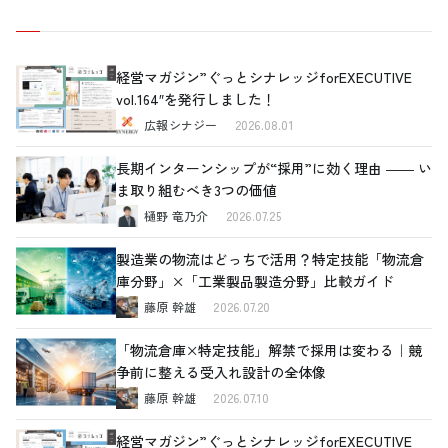
経営マガジン”ぐっとシナレッジforEXECUTIVE
vol.164″を発行しました！
広報シナジー
2026.08.01
長期インターンシップが“採用”に効く理由 ―― い
ま取り組むべき3つの価値
樋野 竜乃介
2026.07.25
製造業の物流はどっちで活用？特定技能「物流倉
庫分野」×「工業製品製造分野」比較ガイド
藤原 幹雄
2026.07.20
「物流倉庫×特定技能」解禁で採用は変わる｜競
争前に整える受入れ設計の全体像
藤原 幹雄
2026.07.10
経営マガジン”ぐっとシナレッジforEXECUTIVE