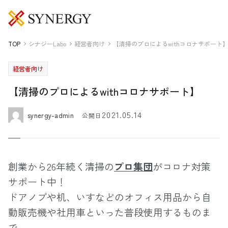
TOP
シナジーLabo
経営者向け
【清掃のプロによるwithコロナサポート
経営者向け
【清掃のプロによるwithコロナサポート】
2021.05.14
synergy-admin
公開日
創業から26年続く清掃の
プロ集団
がコロナ対策
サポート中！
ドアノブや机、いすなどのオフィス用品から自
動販売機や社用車といった普段使用するものま
で。