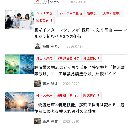
広報シナジー
2026.08.01
キャリア採用
シナジー活動記
新卒採用（大卒・高卒）
経営者向け
長期インターンシップが“採用”に効く理由 ―― い
ま取り組むべき3つの価値
樋野 竜乃介
2026.07.25
外国人採用
採用担当者向け
経営者向け
製造業の物流はどっちで活用？特定技能「物流倉
庫分野」×「工業製品製造分野」比較ガイド
藤原 幹雄
2026.07.20
外国人採用
採用担当者向け
経営者向け
「物流倉庫×特定技能」解禁で採用は変わる｜競
争前に整える受入れ設計の全体像
藤原 幹雄
2026.07.10