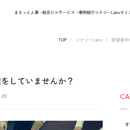
まるっと人事
総合ビルサービス
事例紹介
シナジーLabo
セミ
TOP
シナジーLabo
経営者向
理をしていませんか？
8.05
CA
す