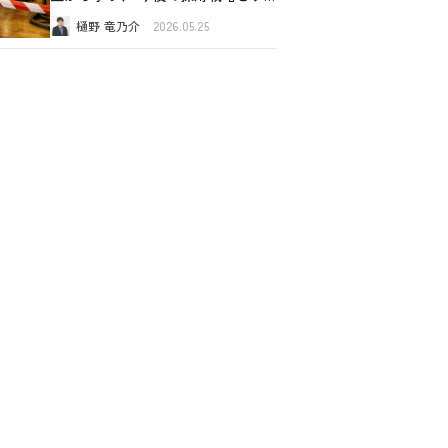
スク管理
樋野 竜乃介
2026.05.25