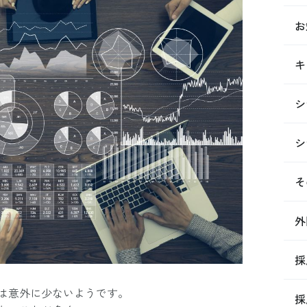
お
キ
シ
シ
そ
外
採
は意外に少ないようです。
採