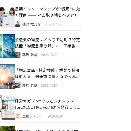
長期インターンシップが“採用”に効
く理由 ―― いま取り組むべき3つの
価値
樋野 竜乃介
2026.07.25
製造業の物流はどっちで活用？特定
技能「物流倉庫分野」×「工業製品
製造分野」比較ガイド
藤原 幹雄
2026.07.20
「物流倉庫×特定技能」解禁で採用
は変わる｜競争前に整える受入れ設
計の全体像
藤原 幹雄
2026.07.10
経営マガジン”ぐっとシナレッジ
forEXECUTIVE vol.163″を発行しま
した！
広報シナジー
2026.07.01