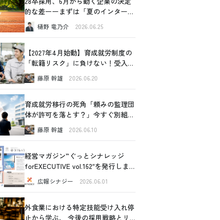
28卒採用、6月から動く企業の決定
的な差ーーまずは「夏のインターン
シップ」から始めてみませんか
樋野 竜乃介
2026.06.25
【2027年4月始動】育成就労制度の
「転籍リスク」に負けない！受入企
業が今すぐできるリアルな対策
藤原 幹雄
2026.06.20
育成就労移行の死角「頼みの監理団
体が許可を落とす？」今すぐ別組織
の内部事情に切り込むべき理由と、
藤原 幹雄
2026.06.10
確認すべき4つの重要ポイント
経営マガジン”ぐっとシナレッジ
forEXECUTIVE vol.162″を発行しま
した！
広報シナジー
2026.06.01
外食業における特定技能受け入れ停
止から学ぶ、 今後の採用戦略とリ