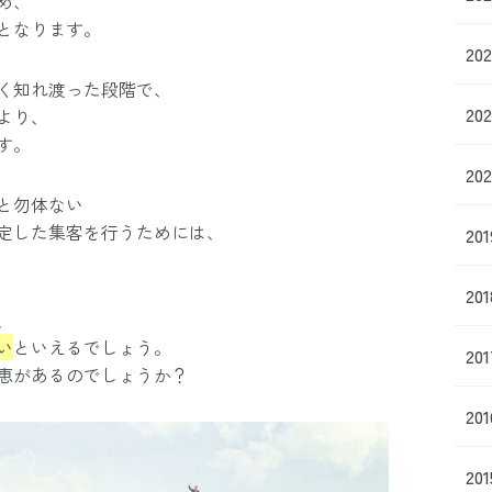
め、
となります。
20
く知れ渡った段階で、
20
より、
す。
20
と勿体ない
定した集客を行うためには、
20
20
、
い
といえるでしょう。
20
恵があるのでしょうか？
20
20