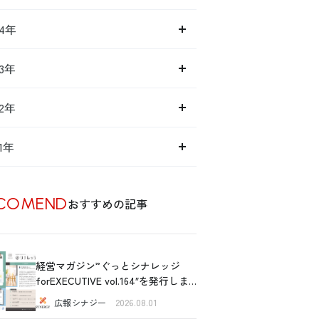
14年
13年
12年
11年
COMEND
おすすめの記事
経営マガジン”ぐっとシナレッジ
forEXECUTIVE vol.164″を発行しま
した！
広報シナジー
2026.08.01