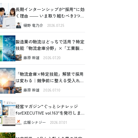
長期インターンシップが“採用”に効
く理由 ―― いま取り組むべき3つの
価値
樋野 竜乃介
2026.07.25
製造業の物流はどっちで活用？特定
技能「物流倉庫分野」×「工業製品
製造分野」比較ガイド
藤原 幹雄
2026.07.20
「物流倉庫×特定技能」解禁で採用
は変わる｜競争前に整える受入れ設
計の全体像
藤原 幹雄
2026.07.10
経営マガジン”ぐっとシナレッジ
forEXECUTIVE vol.163″を発行しま
した！
広報シナジー
2026.07.01