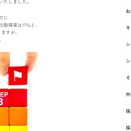
いたしました。
お
でに
の取得率は17％と、
キ
りますが、
。
シ
シ
そ
外
採
採