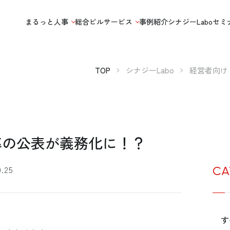
まるっと人事
総合ビルサービス
事例紹介
シナジーLabo
セミ
TOP
シナジーLabo
経営者向け
率の公表が義務化に！？
9.25
CA
す