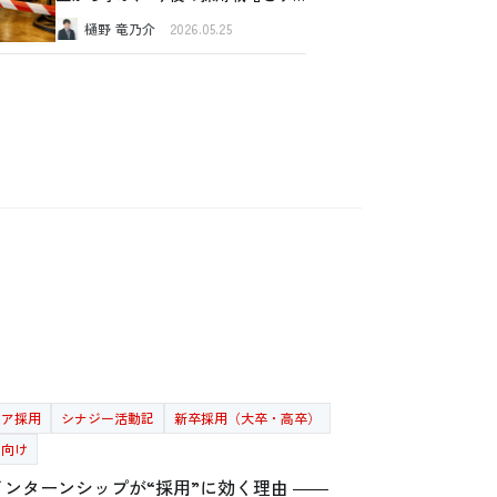
スク管理
樋野 竜乃介
2026.05.25
リア採用
シナジー活動記
新卒採用（大卒・高卒）
者向け
インターンシップが“採用”に効く理由 ――