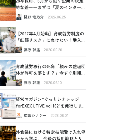
28卒採用、6月から動く企業の決定
的な差ーーまずは「夏のインターン
シップ」から始めてみませんか
樋野 竜乃介
2026.06.25
【2027年4月始動】育成就労制度の
「転籍リスク」に負けない！受入企
業が今すぐできるリアルな対策
藤原 幹雄
2026.06.20
育成就労移行の死角「頼みの監理団
体が許可を落とす？」今すぐ別組織
の内部事情に切り込むべき理由と、
藤原 幹雄
2026.06.10
確認すべき4つの重要ポイント
経営マガジン”ぐっとシナレッジ
forEXECUTIVE vol.162″を発行しま
した！
広報シナジー
2026.06.01
外食業における特定技能受け入れ停
止から学ぶ、 今後の採用戦略とリ