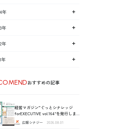
14年
13年
12年
11年
COMEND
おすすめの記事
経営マガジン”ぐっとシナレッジ
forEXECUTIVE vol.164″を発行しま
した！
広報シナジー
2026.08.01