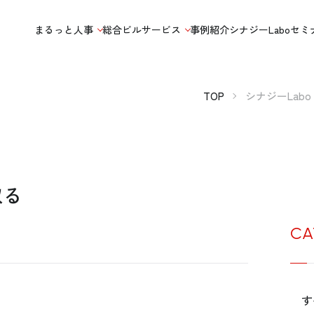
まるっと人事
総合ビルサービス
事例紹介
シナジーLabo
セミ
TOP
シナジーLabo
取る
CA
す