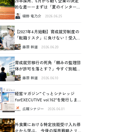
28卒採用、6月から動く企業の決定
的な差ーーまずは「夏のインターン
シップ」から始めてみませんか
樋野 竜乃介
2026.06.25
【2027年4月始動】育成就労制度の
「転籍リスク」に負けない！受入企
業が今すぐできるリアルな対策
藤原 幹雄
2026.06.20
育成就労移行の死角「頼みの監理団
体が許可を落とす？」今すぐ別組織
の内部事情に切り込むべき理由と、
藤原 幹雄
2026.06.10
確認すべき4つの重要ポイント
経営マガジン”ぐっとシナレッジ
forEXECUTIVE vol.162″を発行しま
した！
広報シナジー
2026.06.01
外食業における特定技能受け入れ停
止から学ぶ、 今後の採用戦略とリ