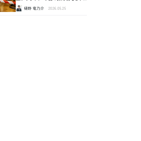
スク管理
樋野 竜乃介
2026.05.25