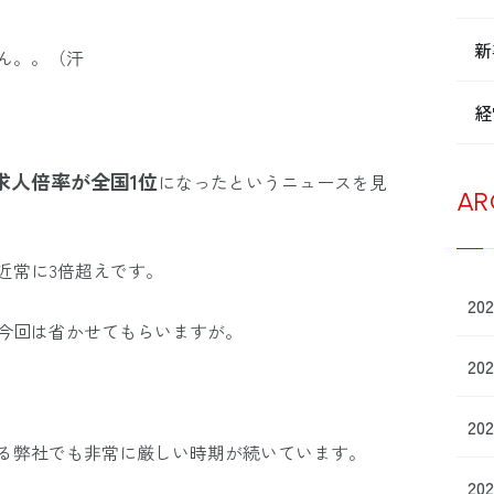
新
ん。。（汗
経
求人倍率が全国1位
になったというニュースを見
AR
近常に3倍超えです。
20
今回は省かせてもらいますが。
20
20
る弊社でも非常に厳しい時期が続いています。
20