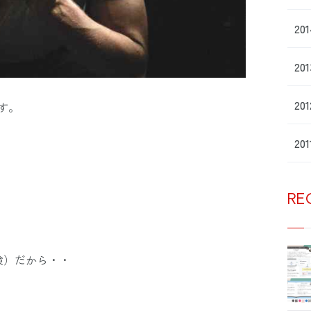
20
20
20
す。
20
RE
険）だから・・