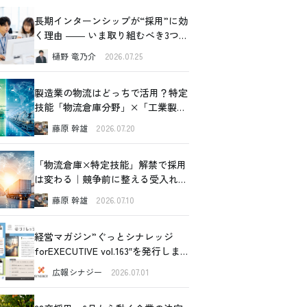
長期インターンシップが“採用”に効
く理由 ―― いま取り組むべき3つの
価値
樋野 竜乃介
2026.07.25
製造業の物流はどっちで活用？特定
技能「物流倉庫分野」×「工業製品
製造分野」比較ガイド
藤原 幹雄
2026.07.20
「物流倉庫×特定技能」解禁で採用
は変わる｜競争前に整える受入れ設
計の全体像
藤原 幹雄
2026.07.10
経営マガジン”ぐっとシナレッジ
forEXECUTIVE vol.163″を発行しま
した！
広報シナジー
2026.07.01