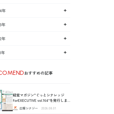
14年
13年
12年
11年
COMEND
おすすめの記事
経営マガジン”ぐっとシナレッジ
forEXECUTIVE vol.164″を発行しま
した！
広報シナジー
2026.08.01