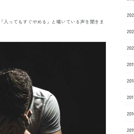
20
「入ってもすぐやめる」と嘆いている声を聞きま
20
20
20
20
20
20
20