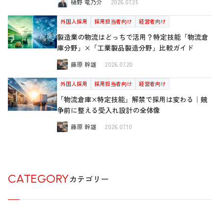
樋野 竜乃介
2026.07.25
外国人採用
採用担当者向け
経営者向け
製造業の物流はどっちで活用？特定技能「物流倉
庫分野」×「工業製品製造分野」比較ガイド
藤原 幹雄
2026.07.20
外国人採用
採用担当者向け
経営者向け
「物流倉庫×特定技能」解禁で採用は変わる｜競
争前に整える受入れ設計の全体像
藤原 幹雄
2026.07.10
CATEGORY
カテゴリー