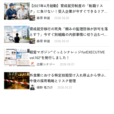
【2027年4月始動】育成就労制度の「転籍リス
ク」に負けない！受入企業が今すぐできるリアル
な対策
藤原 幹雄
2026.06.20
育成就労移行の死角「頼みの監理団体が許可を落
とす？」今すぐ別組織の内部事情に切り込むべき
理由と、確認すべき4つの重要ポイント
藤原 幹雄
2026.06.10
経営マガジン”ぐっとシナレッジforEXECUTIVE
vol.162″を発行しました！
広報シナジー
2026.06.01
外食業における特定技能受け入れ停止から学ぶ、
今後の採用戦略とリスク管理
樋野 竜乃介
2026.05.25