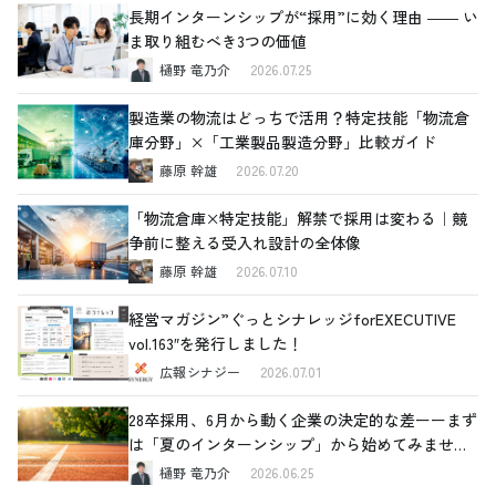
長期インターンシップが“採用”に効く理由 ―― い
ま取り組むべき3つの価値
樋野 竜乃介
2026.07.25
製造業の物流はどっちで活用？特定技能「物流倉
庫分野」×「工業製品製造分野」比較ガイド
藤原 幹雄
2026.07.20
「物流倉庫×特定技能」解禁で採用は変わる｜競
争前に整える受入れ設計の全体像
藤原 幹雄
2026.07.10
経営マガジン”ぐっとシナレッジforEXECUTIVE
vol.163″を発行しました！
広報シナジー
2026.07.01
28卒採用、6月から動く企業の決定的な差ーーまず
は「夏のインターンシップ」から始めてみません
か
樋野 竜乃介
2026.06.25