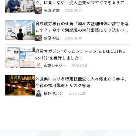
ク」に負けない！受入企業が今すぐできるリアル
な対策
藤原 幹雄
2026.06.20
育成就労移行の死角「頼みの監理団体が許可を落
とす？」今すぐ別組織の内部事情に切り込むべき
理由と、確認すべき4つの重要ポイント
藤原 幹雄
2026.06.10
経営マガジン”ぐっとシナレッジforEXECUTIVE
vol.162″を発行しました！
広報シナジー
2026.06.01
外食業における特定技能受け入れ停止から学ぶ、
今後の採用戦略とリスク管理
樋野 竜乃介
2026.05.25