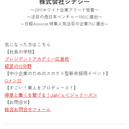
株式会社シナジー
〜2017ホワイト企業アワード受賞〜
〜注目の西日本ベンチャー100に選出〜
～日経Associe 特集人気注目の企業71に選出～
気になった方はこちら
【社長の学校】
プレジデントアカデミー広島校
経営の12分野
【中小企業のためのスカウト型新卒採用イベント】
Gメン32
【すごい！素人をプロデュース！】
得意と働くを繋げる！Jally‘ｓ＜ジャリーズ＞
【お問合せ】
総合お問合せフォーム