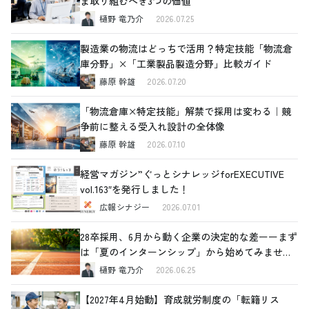
ま取り組むべき3つの価値
樋野 竜乃介
2026.07.25
製造業の物流はどっちで活用？特定技能「物流倉
庫分野」×「工業製品製造分野」比較ガイド
藤原 幹雄
2026.07.20
「物流倉庫×特定技能」解禁で採用は変わる｜競
争前に整える受入れ設計の全体像
藤原 幹雄
2026.07.10
経営マガジン”ぐっとシナレッジforEXECUTIVE
vol.163″を発行しました！
広報シナジー
2026.07.01
28卒採用、6月から動く企業の決定的な差ーーまず
は「夏のインターンシップ」から始めてみません
か
樋野 竜乃介
2026.06.25
【2027年4月始動】育成就労制度の「転籍リス