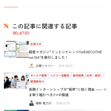
この記事に関連する記事
RELATED
お知らせ
経営マガジン”ぐっとシナレッジforEXECUTIVE
vol.164″を発行しました！
広報シナジー
2026.08.01
キャリア採用
シナジー活動記
新卒採用（大卒・高卒）
経営者向け
長期インターンシップが“採用”に効く理由 ―― い
ま取り組むべき3つの価値
樋野 竜乃介
2026.07.25