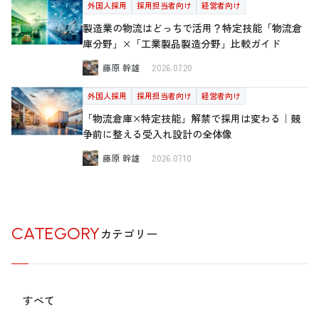
外国人採用
採用担当者向け
経営者向け
製造業の物流はどっちで活用？特定技能「物流倉
庫分野」×「工業製品製造分野」比較ガイド
藤原 幹雄
2026.07.20
外国人採用
採用担当者向け
経営者向け
「物流倉庫×特定技能」解禁で採用は変わる｜競
争前に整える受入れ設計の全体像
藤原 幹雄
2026.07.10
CATEGORY
カテゴリー
すべて