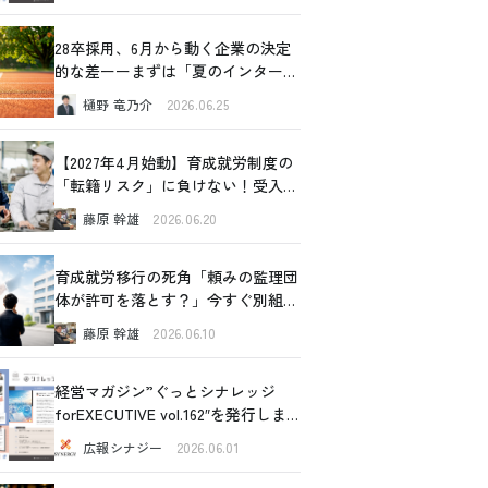
28卒採用、6月から動く企業の決定
的な差ーーまずは「夏のインターン
シップ」から始めてみませんか
樋野 竜乃介
2026.06.25
【2027年4月始動】育成就労制度の
「転籍リスク」に負けない！受入企
業が今すぐできるリアルな対策
藤原 幹雄
2026.06.20
育成就労移行の死角「頼みの監理団
体が許可を落とす？」今すぐ別組織
の内部事情に切り込むべき理由と、
藤原 幹雄
2026.06.10
確認すべき4つの重要ポイント
経営マガジン”ぐっとシナレッジ
forEXECUTIVE vol.162″を発行しま
した！
広報シナジー
2026.06.01