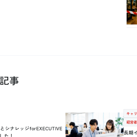
記事
キャ
経営
シナレッジforEXECUTIVE
長期
ました！