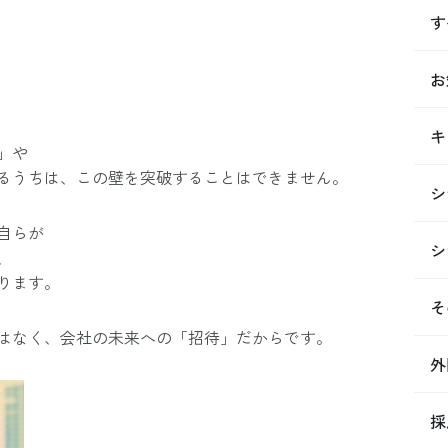
す
お
キ
」や
るうちは、この壁を突破することはできません。
シ
自らが
シ
、
ります。
そ
はなく、会社の未来への「招待」だからです。
外
採