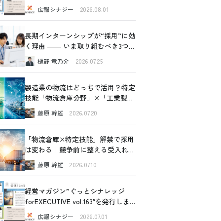
した！
広報シナジー
2026.08.01
長期インターンシップが“採用”に効
く理由 ―― いま取り組むべき3つの
価値
樋野 竜乃介
2026.07.25
製造業の物流はどっちで活用？特定
技能「物流倉庫分野」×「工業製品
製造分野」比較ガイド
藤原 幹雄
2026.07.20
「物流倉庫×特定技能」解禁で採用
は変わる｜競争前に整える受入れ設
計の全体像
藤原 幹雄
2026.07.10
経営マガジン”ぐっとシナレッジ
forEXECUTIVE vol.163″を発行しま
した！
広報シナジー
2026.07.01