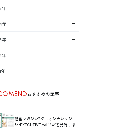
15年
14年
13年
12年
11年
COMEND
おすすめの記事
経営マガジン”ぐっとシナレッジ
forEXECUTIVE vol.164″を発行しま