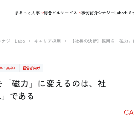
まるっと人事
総合ビルサービス
事例紹介
シナジーLabo
セミ
シナジーLabo
キャリア採用
【社長の決断】採用を「磁力」
卒・高卒）
経営者向け
を「磁力」に変えるのは、社
色」である
CA