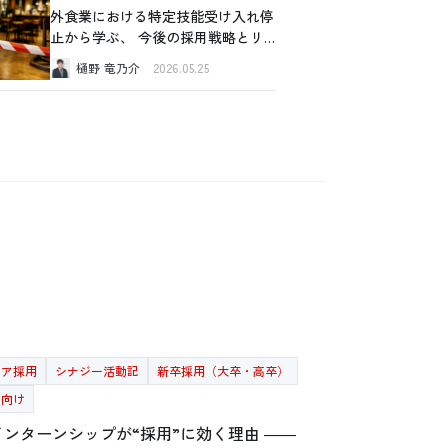
外食業における特定技能受け入れ停
止から学ぶ、 今後の採用戦略とリ
スク管理
樋野 竜乃介
2026.05.25
リア採用
シナジー活動記
新卒採用（大卒・高卒）
者向け
インターンシップが“採用”に効く理由 ――