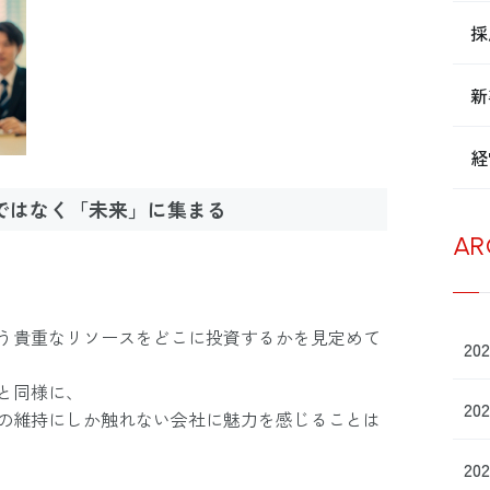
採
新
経
」ではなく「未来」に集まる
AR
う貴重なリソースをどこに投資するかを見定めて
20
と同様に、
20
の維持にしか触れない会社に魅力を感じることは
20