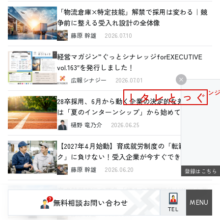
「物流倉庫×特定技能」解禁で採用は変わる｜競
争前に整える受入れ設計の全体像
藤原 幹雄
2026.07.10
経営マガジン”ぐっとシナレッジforEXECUTIVE
vol.163″を発行しました！
広報シナジー
2026.07.01
メールマガジン
ぐっとレター
28卒採用、6月から動く企業の決定的な差ーーまず
は「夏のインターンシップ」から始めてみません
か
樋野 竜乃介
2026.06.25
【2027年4月始動】育成就労制度の「転籍リス
ク」に負けない！受入企業が今すぐできるリアル
な対策
藤原 幹雄
2026.06.20
登録はこちら
育成就労移行の死角「頼みの監理団体が許可を落
とす？」今すぐ別組織の内部事情に切り込むべき
無料相談お問い合わせ
TEL
理由と、確認すべき4つの重要ポイント
藤原 幹雄
2026.06.10