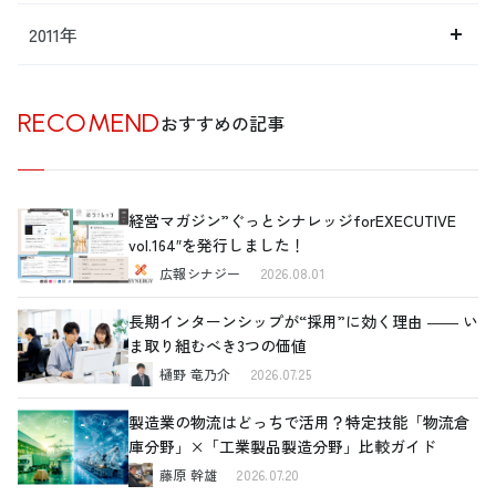
2011年
RECOMEND
おすすめの記事
経営マガジン”ぐっとシナレッジforEXECUTIVE
vol.164″を発行しました！
広報シナジー
2026.08.01
長期インターンシップが“採用”に効く理由 ―― い
ま取り組むべき3つの価値
樋野 竜乃介
2026.07.25
製造業の物流はどっちで活用？特定技能「物流倉
庫分野」×「工業製品製造分野」比較ガイド
藤原 幹雄
2026.07.20