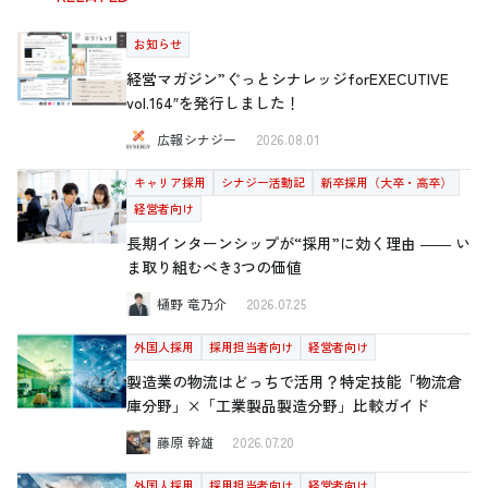
お知らせ
経営マガジン”ぐっとシナレッジforEXECUTIVE
vol.164″を発行しました！
広報シナジー
2026.08.01
キャリア採用
シナジー活動記
新卒採用（大卒・高卒）
経営者向け
長期インターンシップが“採用”に効く理由 ―― い
ま取り組むべき3つの価値
樋野 竜乃介
2026.07.25
外国人採用
採用担当者向け
経営者向け
製造業の物流はどっちで活用？特定技能「物流倉
庫分野」×「工業製品製造分野」比較ガイド
藤原 幹雄
2026.07.20
外国人採用
採用担当者向け
経営者向け