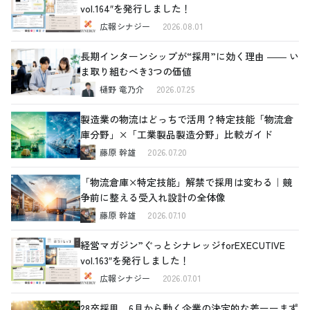
vol.164″を発行しました！
広報シナジー
2026.08.01
長期インターンシップが“採用”に効く理由 ―― い
ま取り組むべき3つの価値
樋野 竜乃介
2026.07.25
製造業の物流はどっちで活用？特定技能「物流倉
庫分野」×「工業製品製造分野」比較ガイド
藤原 幹雄
2026.07.20
「物流倉庫×特定技能」解禁で採用は変わる｜競
争前に整える受入れ設計の全体像
藤原 幹雄
2026.07.10
経営マガジン”ぐっとシナレッジforEXECUTIVE
vol.163″を発行しました！
広報シナジー
2026.07.01
28卒採用、6月から動く企業の決定的な差ーーまず