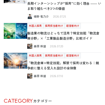
長期インターンシップが“採用”に効く理由 ―― い
ま取り組むべき3つの価値
樋野 竜乃介
2026.07.25
外国人採用
採用担当者向け
経営者向け
製造業の物流はどっちで活用？特定技能「物流倉
庫分野」×「工業製品製造分野」比較ガイド
藤原 幹雄
2026.07.20
外国人採用
採用担当者向け
経営者向け
「物流倉庫×特定技能」解禁で採用は変わる｜競
争前に整える受入れ設計の全体像
藤原 幹雄
2026.07.10
CATEGORY
カテゴリー