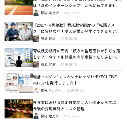
は「夏のインターンシップ」から始めてみません
か
樋野 竜乃介
2026.06.25
【2027年4月始動】育成就労制度の「転籍リス
ク」に負けない！受入企業が今すぐできるリアル
な対策
藤原 幹雄
2026.06.20
育成就労移行の死角「頼みの監理団体が許可を落
とす？」今すぐ別組織の内部事情に切り込むべき
理由と、確認すべき4つの重要ポイント
藤原 幹雄
2026.06.10
経営マガジン”ぐっとシナレッジforEXECUTIVE
vol.162″を発行しました！
広報シナジー
2026.06.01
外食業における特定技能受け入れ停止から学ぶ、
今後の採用戦略とリスク管理
樋野 竜乃介
2026.05.25