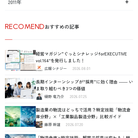
2011年
RECOMEND
おすすめの記事
経営マガジン”ぐっとシナレッジforEXECUTIVE
vol.164″を発行しました！
広報シナジー
2026.08.01
長期インターンシップが“採用”に効く理由 ―― い
ま取り組むべき3つの価値
樋野 竜乃介
2026.07.25
製造業の物流はどっちで活用？特定技能「物流倉
庫分野」×「工業製品製造分野」比較ガイド
藤原 幹雄
2026.07.20
「物流倉庫×特定技能」解禁で採用は変わる｜競