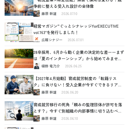
争前に整える受入れ設計の全体像
藤原 幹雄
2026.07.10
経営マガジン”ぐっとシナレッジforEXECUTIVE
vol.163″を発行しました！
広報シナジー
2026.07.01
28卒採用、6月から動く企業の決定的な差ーーまず
は「夏のインターンシップ」から始めてみません
か
樋野 竜乃介
2026.06.25
【2027年4月始動】育成就労制度の「転籍リス
ク」に負けない！受入企業が今すぐできるリアル
な対策
藤原 幹雄
2026.06.20
育成就労移行の死角「頼みの監理団体が許可を落
とす？」今すぐ別組織の内部事情に切り込むべき
理由と、確認すべき4つの重要ポイント
藤原 幹雄
2026.06.10