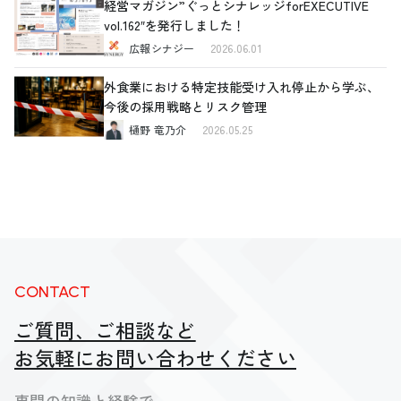
経営マガジン”ぐっとシナレッジforEXECUTIVE
vol.162″を発行しました！
広報シナジー
2026.06.01
外食業における特定技能受け入れ停止から学ぶ、
今後の採用戦略とリスク管理
樋野 竜乃介
2026.05.25
CONTACT
ご質問、ご相談など
お気軽にお問い合わせください
専門の知識と経験で