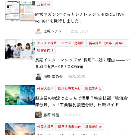
お知らせ
経営マガジン”ぐっとシナレッジforEXECUTIVE
vol.164″を発行しました！
広報シナジー
2026.08.01
キャリア採用
シナジー活動記
新卒採用（大卒・高卒）
経営者向け
長期インターンシップが“採用”に効く理由 ―― い
ま取り組むべき3つの価値
樋野 竜乃介
2026.07.25
外国人採用
採用担当者向け
経営者向け
製造業の物流はどっちで活用？特定技能「物流倉
庫分野」×「工業製品製造分野」比較ガイド
藤原 幹雄
2026.07.20
外国人採用
採用担当者向け
経営者向け