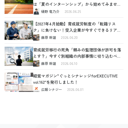
は「夏のインターンシップ」から始めてみません
か
樋野 竜乃介
2026.06.25
【2027年4月始動】育成就労制度の「転籍リス
ク」に負けない！受入企業が今すぐできるリアル
な対策
藤原 幹雄
2026.06.20
育成就労移行の死角「頼みの監理団体が許可を落
とす？」今すぐ別組織の内部事情に切り込むべき
理由と、確認すべき4つの重要ポイント
藤原 幹雄
2026.06.10
経営マガジン”ぐっとシナレッジforEXECUTIVE
vol.162″を発行しました！
広報シナジー
2026.06.01