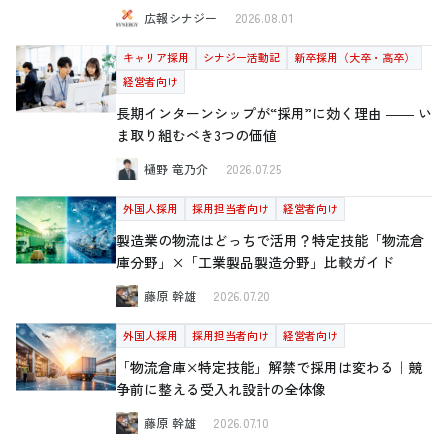
広報シナジー
2026.08.01
キャリア採用
シナジー活動記
新卒採用（大卒・高卒）
経営者向け
長期インターンシップが“採用”に効く理由 ―― い
ま取り組むべき3つの価値
樋野 竜乃介
2026.07.25
外国人採用
採用担当者向け
経営者向け
製造業の物流はどっちで活用？特定技能「物流倉
庫分野」×「工業製品製造分野」比較ガイド
藤原 幹雄
2026.07.20
外国人採用
採用担当者向け
経営者向け
「物流倉庫×特定技能」解禁で採用は変わる｜競
争前に整える受入れ設計の全体像
藤原 幹雄
2026.07.10