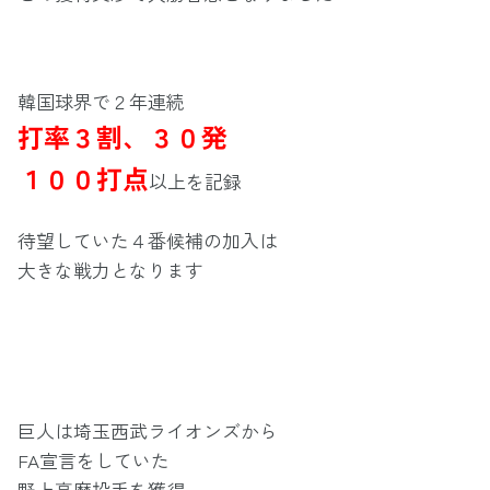
韓国球界で２年連続
打率３割、３０発
１００打点
以上を記録
待望していた４番候補の加入は
大きな戦力となります
巨人は埼玉西武ライオンズから
FA宣言をしていた
野上亮磨投手を獲得