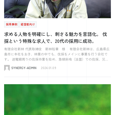
のツールは、採用プロセスの各段階をデジタル化し、手続きの簡素化と
や技能を習得させるためのOFF-JT（職場外訓練）やOJT（職場内訓練）
ディアを提供します。 無料で作成できる求人募集チラシのメリット 無
材、建築部門の求人など、 多くの部門で採用に繋げることができまし
ことで、ビザ申請プロセスの効率と成功率を最大化することができま
迅速化を実現します。例えば、応募者の情報管理、面接のスケジューリ
を含むことができます。 この助成金を利用するためには、事業主は
料で作ることができる求人募集チラシは、低予算でも効果的な人材募集
た。 これまでほとんど1人でやってきた中で、 1人でやっていくと、ど
す。 外国人採用でビザ取得に必要な書類とその作成方法 ビザ取得のプ
ング、従業員の勤怠管理など、日常的な業務を自動化することが可能で
「職業能力開発推進者」を選任し、「事業内職業能力開発計画」を策定
が実現可能です。このセクションでは、コスト削減や幅広いターゲット
うしても迷いが生じます。 そんな時に、客観的な意見を言ってくれ、
ロセスには、正確な書類の準備が不可欠です。このセクションでは、必
す。 特に、外国人従業員の情報を一元管理できるソフトウェアは、ビ
し、従業員に周知しなければなりません。計画は、従業員の職業能力開
層へのリーチなど、そのメリットをくわしく掘り下げます。 無料の求
かつ実務のサポートもしてくれるので、 そのあたりはとても心強いと
要な書類の一覧と、それらの効率的な作成方法について詳しく説明しま
ザの有効期限の追跡や更新手続きのリマインダー機能を備えていること
発に関する企業の方針や目標を明確にし、効果的な職業能力開発を実現
人募集チラシ作成は、特に予算に制約がある中小企業やスタートアップ
感じています。 働きやすい環境と多様な採用活動を目指して。 最後
す。 ビザ取得に必要な書類一覧 ビザ取得のためには、さまざまな書類
採用事例
経営者向け
が多く、ビザの更新忘れを防ぐためにも役立ちます。また、多言語対応
するためのものです。 外国人労働者を雇用する事業主は、この助成金
にとって大きなメリットがあります。まず、コスト削減の面で言えば、
に、貴社の採用活動の展望をお聞かせください。 まずは働く人にフォ
が必要となります。これらの書類は、申請者の資格、経歴、そして提案
のツールを選ぶことで、外国人従業員とのコミュニケーションもスムー
を活用して従業員のスキルアップを図り、生産性の向上や企業の競争力
制作に必要な費用を大幅に削減できる点が最大の利点です。無料のテン
求める人物を明確にし、刺さる魅力を言語化。 伐
ーカスし、この人と働きたいという人を増やしていきたいです。 その
された雇用条件を証明するために用いられます。正確で漏れのない書類
ズに行えるようになります。 これらの無料ツールの中には、労務管理
強化に寄与することができます。 出典：厚生労働省『人材開発支援助
プレートや編集ツールを使用することで、デザインや印刷のコストをカ
ための発信を強化し、より魅力的に感じてもらえるようにしていきま
の提出は、ビザ申請の成功に不可欠です。 一般的に必要とされる書類
採という特殊な求人で、20代の採用に成功。
に関する基本的な知識や法律情報を提供するものもあり、初めて外国人
成金』 これらの助成金は、企業が外国人労働者を採用し、長期的に雇
ットできます。 さらに、無料で作成したチラシは、ポスティングや
す。 今後、日本全体の人口が減り、 さらには若い方も減る中で、採用
には、以下のものが含まれます： パスポート：申請者の身分を証明す
を採用する企業にとって有益な情報源となります。ただし、無料ツール
用を維持するための重要な支援策となっています。適用条件を理解し、
SNSを活用して広範囲に配布することが可能です。これにより、地域に
の難易度は確実に上がります。 それらに対応するために、 働きがいだ
有限会社新林 代表取締役 新林裕章 様 有限会社新林は、広島県広
るための有効なパスポート 履歴書および職務経歴書：申請者の教育背
は機能に限りがある場合もあるため、企業の規模やニーズに応じて、有
適切に申請することで、企業はこれらの助成金を最大限に活用すること
限定されず、多様な層の求職者にリーチすることができるのです。ま
けでなく、待遇をあげ、働きやすい環境を作っていきたいです。 日本
島市に本社をおき、林業の中でも、伐採をメインに事業を行う会社で
景と職歴を示す 雇用契約書：申請者が提案された職務に就くための条
料のプロフェッショナルサービスを検討することも重要です。 無料の
ができます。 特定の分野における外国人採用で活用できる補助金・助
た、自社のウェブサイトやSNSでのチラシの共有により、ブランディン
人だけでなく、外国人の採用など、 多様な採用活動を行っていきたい
す。 送電線周りの伐採作業を始め、急傾斜地（法面）での伐採、災害
件を示す文書 在留資格認定証明書申請書：日本での就労を目的とした
人材管理ソフトやホームページを選ぶ際には、セキュリティの強度、ユ
成金 特定の業界における外国人採用に特化した補助金や助成金も存在
グ効果を高めることも期待できます。 求人募集チラシ作成のコツ 魅力
と考えています。
時における行政からの緊急対応や個人宅様の対応まで幅広く対応してい
在留資格を申請するための書類 健康診断書：申請者の健康状態を証明
ーザーインターフェースの使いやすさ、カスタマイズの柔軟性などを考
します。介護、製造業など、各分野に適した支援策を探求し、それらの
的な求人募集チラシを作成するには、いくつかの重要なコツがありま
SYNERGY-ADMIN
2024.01.09
ます。 その他、伐採した木々を、餌として動物園に持って行ったり、
する書類（必要な場合） 資格やスキルを証明する書類：特定の職種や
慮することが肝心です。また、外国人採用に特化した機能が備わってい
活用方法を解説します。 介護分野で働く外国人の採用を支援する補助
す。このセクションでは、デザインのポイントからターゲット層へのア
自社で作成した薪の販売なども行なったりしています。 今回は、どの
ビザカテゴリーに応じた資格やスキルを証明するための書類 これらの
るかどうかも、選定の重要なポイントとなります。 まとめ この記事で
金 介護分野では、外国人労働者の採用を支援するための補助金が提供
プローチ方法までを紹介します。 求人募集チラシの作成におけるコツ
ような理由や経緯でシナジーに依頼されたのか、 また導入後の感想な
書類を作成する際には、正確さと詳細への注意が求められます。例え
は、外国人採用における入社前後の手続きと、困った際に活用できるサ
されています。これらの補助金は、介護業界における人手不足を解消
は、まずターゲット層を明確にすることから始まります。ターゲット層
どもお伺いしてきました。 シナジーのサービスを検討される前の採用
ば、履歴書や職務経歴書には、申請者の教育と職歴の全ての重要な詳細
ービスについて詳しく解説しました。 入社前には在留資格の確認や労
し、多様な文化的背景を持つ人材を導入することを目的としています。
に合わせたデザインやコピーを考えることで、チラシの効果を最大限に
課題を教えてください。 大変ありがたいことに、多くの施工依頼をい
が含まれている必要があります。また、雇用契約書には、職務内容、給
働契約の締結が重要であり、入社後は雇用保険や健康保険・厚生年金の
補助金の活用により、介護施設は外国人労働者の採用に関連する初期コ
引き出すことができます。例えば、若年層をターゲットにする場合は、
ただいており、現状の体制では全て受け切れなくなると感じたためで
与、雇用期間などの詳細が明記されていなければなりません。 企業側
手続き、ビザの更新が必要です。また、労務管理や申請手続きの代行業
ストを抑えることができ、労働者の研修や日本語教育にも投資すること
ポップでカラフルなデザインやユニークなキャッチコピーを使用すると
す。 また、社内の人材の高齢化が進んでいたのもあり、将来を見据え
としては、これらの書類を申請者と密接に協力して準備することが重要
者、無料の人材管理ソフトの利用が、これらの複雑なプロセスを効率的
が可能になります。これにより、介護業界全体のサービスの質が向上
良いでしょう。 また、デザインに関しては、「70：25：5の法則」を活
て、今後の体制づくりを行いたいと考えておりました。 採用活動は、
です。特に、在留資格認定証明書申請書の準備には、申請者の職務内容
に進めるための鍵となります。 外国人採用を成功させるためには、こ
し、多文化共生の環境が促進されることでしょう。 製造業に従事する
用すると効果的です。この法則は、チラシの配色バランスに関するもの
私を中心に社内のメンバーが他の業務の傍ら、進めていました。 基本
や資格に関する詳細な情報が必要となるため、企業側のサポートが不可
れらの手続きを適切に行うことが企業に求められる責任であり、その過
外国人向けの助成金とその活用法 製造業分野では、外国人労働者の採
で、70%をベースカラー、25%をメインカラー、5%をアクセントカラー