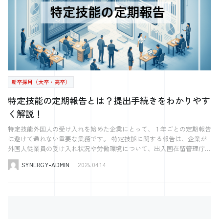
た背景には、ありがたいことにお客様からのご依頼が増え、現状の人員
では対応しきれないという課題がありました。 また、今後の経営体制
を見据え、私自身を含めた経営陣がコア業務に集中できるよう、業務の
一部を分担していく必要があり、そのための人材確保が必要でした。
数あるサービスの中から、シナジーをお選びいただいた経緯 シナジー
さんを知ったのは、あるビジネスマッチのイベントの場でした。 自社
の課題を共有する機会があり、その場でシナジーの大武マネージャーか
らが採用に関する支援をしていることを伺ったのがきっかけです。 コ
新卒採用（大卒・高卒）
ロナ禍には、複数の求人媒体などのサービスの話も伺いましたが、首都
圏の企業様が多く、打ち合わせもすべてオンラインでした。 安芸津と
特定技能の定期報告とは？提出手続きをわかりやす
いう地場の空気感や町の雰囲気を知らない方にお任せするのは不安があ
く解説！
り、当時は契約に至りませんでした。 その点、シナジーさんは同じ広
島県の企業であり、当社が地域の方々とのつながりを大切にしているこ
特定技能外国人の受け入れを始めた企業にとって、１年ごとの定期報告
とも理解してくださり、安心してお任せできると感じ、契約を決めまし
は避けて通れない重要な業務です。 特定技能に関する報告は、企業が
た。 シナジーのサービスを導入されて印象的だった部分や、良かった
外国人従業員の受け入れ状況や労働環境について、出入国在留管理庁へ
点はなんですか？ 正直、どのように採用活動を進めていけばいいのか
定期的に報告することが義務付けられています。これまで四半期ごと
分からず、困っていました。 これまで本格的な採用活動から長らく離
SYNERGY-ADMIN
2025.04.14
（年4回）の提出が求められていた定期届出は、2025年4月から「年1
れていたこともあり、どんな手法があるのか、今のトレンドや自社にと
回」へと変更されました。 本記事では、定期報告の基本的な内容やそ
って最適な進め方が見えていませんでした。 そんな中、シナジーさん
の重要性を解説する前に、まず今回の制度変更のポイントについてご紹
は当社の意見や状況を丁寧にくみ取って進めてくださり、媒体の手続き
介します。その後、定期報告の概要や改正内容について、詳しく解説し
など、自分たちでは手が回らない部分までしっかりサポートしてくれま
ていきます。 定期報告の変更点 定期届出の提出が「年1回」に変更！
した。 また、現状に合わせた採用アドバイスも的確で、安心してお任
これまで四半期ごと（年4回）の提出が必要だった定期届出は、2025年4