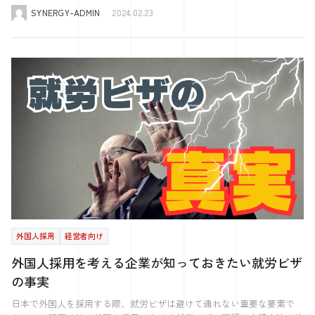
必要書類には、特定技能外国人の受入れ状況、給与の支払い状況、労働
で、社員同士のコミュニケーションのきっかけに。 コロナ禍というこ
そこまで伸びていないのが現状です） 一方で、自社の社員も転職を考
ような関係性になれているのだと思います。 定期的に、シナレッジ
SYNERGY-ADMIN
2024.02.23
条件、健康状態などに関する情報が含まれます。 登録支援機関は、こ
ともあり、懇親会等で社員同士の交流が希薄になっていました。 弊社
えるのが当たり前となり、 いかに優秀な人材に働き続けてもらうかと
（シナジーのニュースレター）や ぐっとレター（メルマガ）も送られ
れらの情報を収集し、適切な形式で報告書を作成します。また、報告書
は、工場が2つあり、特に別々の工場同士だと交流が少ないです。 新型
いう 定着の観点もこれまで以上に重要になりました。 ◆大企業のキャ
てくるのですが、 毎回読ませていただいて、新しい発見や気づきをく
には、外国人従業員の就労状況や生活環境に関する変更があった場合の
コロナウイルスの感染が拡大し、ますます交流が少なくなることが予想
リア採用比率が増加 大企業におけるキャリア採用比率が 過去最高に達
れるので、いつも楽しみにしています。 そのような学びも含めて、今
詳細も含めなければなりません。登録支援機関は、これらの情報を正確
されていたので、 何か良い方法がないか考えていました。 そこでシナ
すると予想されています。 これは、企業が多様性を重視し、 外部から
でも継続的にお付き合いをさせてもらっています。 採用や社員育成な
に、かつ期限内に出入国在留管理庁に提出するためのサポートをしてく
ジーさんから社内報をご提案いただきました。 元々、社内報は興味が
専門性を持った人材を 積極的に採用する動きが背景にあります。 で
どで重要視されていることはありますか？ 選考中はもちろん、入社後
れます。 自社で支援を実施している場合の必要書類 自社で支援を実施
あり、内製化ではなく、外注したいと考えていたところで、タイミング
は、なぜ大企業が多様性を重視するようになったのでしょうか。 それ
も、ワクワク感を持って、 チャレンジできる会社だと思ってもらえる
している場合、定期報告の責任は完全に企業に委ねられます。この場
が良かったのもあり、お願いすることにしたのがきっかけです。 毎
は、人的資本経営が重視されるようになったためです。 人的資本経営
ことですかね。 そのために、意見が言いやすい環境づくりは意識して
合、企業は特定技能外国人の受入れ状況に関する全ての情報を自ら収集
月、社内報を作成しており、あと数回で50回を迎えようとしておりま
とは、人材を企業の”資本”とする考え方ですが、 評価される項目とし
行なっています。 言わされ仕事ではなく、自分で考えて仕事してもら
し、報告書を作成しなければなりません。必要書類には、受入れ状況、
す。 今後も続けていき、1つのコミュニケーションツールとして活用し
て、人材の多様性があり、 新卒とキャリア採用の人材比率も1つの指標
う余地を作ったり、 仕事に関する改善案や意見は積極的に言ってもら
給与の支払い状況、労働条件、健康状態、そして任意で外国人従業員の
ていければと思います。 社員のまだ知らない情報を得て、今後の対策
です。 人的資本経営を重視した結果、 キャリア採用の比率を大きくす
うようにしています。 例えば、オフィスのレイアウトやオフィス家具
満足度や職場での経験に関するフィードバックが含まれます。 企業
に。 社員の面談も月1回お願いしています。 日頃から社員とのコミュニ
るために 大企業は今後もキャリア採用を強化していくことが予想され
も、社員が働きやすいように 自分たちで決めてもらうようにしていま
は、これらの情報を適切な形式で報告書にまとめ、出入国在留管理庁に
ケーションは大事にしており、 積極的にコミュニケーションを取るよ
ています。 そのため、これまで求人の競合として上がってこなかった
す。 また、過去の事例や経験にとらわれずに、 今の世代の考えに合わ
提出する必要があります。 定期報告書の書き方と提出方法 定期報告書
うには心がけているのですが、 社内の人間にはなかなか話せないこと
大企業が 競合として台頭するようになり、中小企業は大企業よりも 自
せた会社組織にしようと心がけています。 そのために、積極的に社員
の書き方には、出入国在留管理庁が提供する指定のフォーマットやガイ
や言いづらいこともあると思います。 特に、社長であれば尚更ですよ
社を選んでももらうための”魅力”を作り、 発信していくことがとても
の話は聞くようにしていますし、 シナジーさんから話を聞いたりやニ
ドラインに従うことが求められます。報告書には、１年ごとの外国人従
ね。 なので、外部の方に定期的に面談をお願いすることで、 社員の知
重要になります。 ◆大企業の若手の転職者が増加傾向に とはいえ、大
ュース等で、 積極的に最近のトレンドを集めるようにしています。 社
業員の就労状況や生活環境に関する詳細な情報を明確に記載しなければ
らなかった情報を得て、今後の社員とのコミュニケーションや社内環境
企業からの転職者、特に若い方が 中小企業へ転職しているケースも増
外国人採用
経営者向け
員とのコミュニケーションは仕事の場だけでは、どうしても会話が偏り
なりません。また、報告書は、指定された提出期限内に出入国在留管理
の整備に 生かすことができればと思っています。 採用や育成・教育に
えてきています。 昨年、”ゆるブラック”という言葉が話題にもなった
がちになるのですが、 時折プライベートでの交流も行うことで、様々
庁に提出する必要があります。 提出方法は、「郵送」「オンライン提
おいて重要視していることはありますか？ コミュニケーションは基本
通り、 働きやすさだけでなく、働きがいを求める若手も増えてきてい
外国人採用を考える企業が知っておきたい就労ビザ
な話が聞けるように意図的にしていたりします。 今後のビジョンや会
出」「窓口への持ち込み」のいずれかです。最近では、オンラインでの
的には対面で、フェイス toフェイスで行うことを1番大事にしていま
ます。 ”働きやすいけど、働きがいがない。” そのような理由で、大企
の事実
社としての想いをお聞かせください。 当社の仕事は、人前に立つ仕事
提出が推奨されており、これによりプロセスの効率化と迅速化が図られ
す。 シナジーさんに入ってもらってから、LINEWORKS、社内報、社員
業から転職する若手も増えてきているようです。 現在の転職の動向と
ではないので、あまり目立ちにくいのですが、 産業のインフラを支
ています。企業は、出入国在留管理庁のウェブサイトで提供されるオン
面談など、 コミュニケーションの手段、社内の情報を得る手段は増加
しては、会社への不満よりも 将来の不安で転職する傾向にあるので、
日本で外国人を採用する際、就労ビザは避けて通れない重要な要素で
え、当たり前にエネルギーが供給される 基盤を作っているとても重要
ラインシステムを利用して、報告書を簡単に提出することができます。
しました。 ただ、これらの手段はあくまで補填的なもので、 対面のコ
よりやりがいやスキルアップ・キャリアアップを求めた結果、 大企業