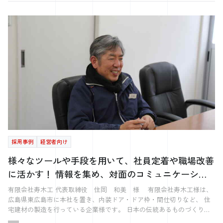
点ご紹介します。 予期せぬタイミングでの退職 再雇用の不確実性 一時
ある企業様です。 今回、どのような経緯や理由でシナジーに依頼され
の受け入れを行う企業にとって重大な影響を及ぼす可能性があります。
帰国中の家賃支払い 手続きの増加 有給の取り扱い 前述したように、技
たのか、 どのように採用成功につながったのか、お伺いしてきまし
報告義務を怠ると、出入国在留管理庁からの指導や警告を受けることに
能実習から続けて5年間日本に滞在した場合、技能実習1号2号の3年間と
た。 東和エンジ株式会社様 HPはこちらから シナジーとの出会いのき
なり、最悪の場合、特定技能外国人を受け入れる資格を失うこともある
特定技能1号の2年間で合計60か月になります。ですので、技能実習から
っかけとご契約いただいた経緯を教えてください。 2018年5月に当社の
のです。 このような罰則は、特定技能外国人の適切な管理と支援を確
日本に居る外国人の場合、特定技能1号を終えて丸2年になると、脱退一
代表取締役に新たに就任いたしました。 就任してまもなく、知り合い
保するためのものであり、企業がこの義務を真摯に受け止め、適切な報
時金取得のため退職する可能性があります。 また、仮に「戻る」と言
の方から、”面白くて、熱い経営者がいるから1度話をしてみないか”と
告を行うことの重要性を強調しています。定期的な報告を通じて、企業
ってくれたとしても、一時退職とはいえ退職する以上は必ず戻ってくる
打診がありました。 就任して間もない時だったこともあって、良いご
は外国人従業員の労働環境や生活状況に関する問題を早期に発見し、改
確約はありません。 さらに「一度帰国してからまた戻ってきたい」と
縁になればと思い、シナジーの樽本社長と お話をさせていただきまし
善策を講じることが可能となります。 特定技能の定期報告にも関わる
いうケースにおいては、本人が住んでいる部屋に荷物を残して帰国する
た。事業や経営に関する情報交換を行う中で、シナジーさんの 伴奏型
「登録支援機関」とは 特定技能外国人の受け入れにおいて、登録支援
ことがあります。企業様が借り上げているアパートや寮に住んでいる場
の採用支援のサービスを知りました。採用活動を強化したいと考えてい
機関の役割は非常に重要です。これらの機関は、外国人従業員と受け入
合「帰国期間中の家賃は誰が払うか」という問題も浮上します。 企業
たこともあり、 せっかくのご縁だったので、依頼することにしまし
れ企業の間で円滑なコミュニケーションを促進し、定期報告のプロセス
様としては、手続きが増えることも気になるかもしれません。退職に関
た。 シナジーのサービスを導入される前の採用活動の状況や課題は何
をサポートします。このセクションでは、登録支援機関がどのようにし
しての一連の手続きに加えて、再雇用する場合は雇用の手続きが必要に
でしたか？ 元々、縁故採用メインで採用活動をしていました。 以前
て特定技能外国人と受け入れ企業を支援するのかを掘り下げていきま
なるからです。 細かいところまで考えると、退職前に残っている有給
は、そこまで人数を増やす形ではなかったので、そのやり方で間に合っ
す。 登録支援機関の役割と責任 登録支援機関は、特定技能外国人の受
採用事例
経営者向け
や再雇用する場合の有給はどうするのか？という点も話し合う必要が出
ていたのですが、 規模の拡大と内製化を進めていきたいという想いが
け入れ企業と外国人従業員の間に立ち、双方が直面する可能性のある課
てきます。基本的には再雇用の場合、退職前の有給が大量に残っている
あり、 これまでより多く採用していく必要がありました。 そこでシナ
様々なツールや手段を用いて、社員定着や職場改善
題を解決するためのサポートをします。これらの機関の主な役割は、外
人には、最初は有給は無いものの、再雇用後も特別に休暇を数日与える
ジーさんに採用活動を手伝っていただくことで、 これらの課題を解決
国人従業員が日本での生活と仕事にスムーズに適応できるようにするこ
に活かす！ 情報を集め、対面のコミュニケーショ
ケースもあるようです。 企業が注意すべきこと 上記のリスクがトラブ
しようと考えました。 〜ハローワークの採用活動から支援がスター
とです。 登録支援機関は、外国人従業員が適切な労働条件のもとで働
ルを引き起こす場合もあります。 トラブルを回避するには、外国人と
ンの手助けに。
ト〜 どのようにプロジェクトが進んでいきましたか？ まずはハローワ
けるように、また、彼らが直面する可能性のある問題や不安に対処でき
有限会社寿木工 代表取締役 住岡 和美 様 有限会社寿木工様は、
綿密にコミュニケーションを取ることをおすすめします。 退職という
ークを有効活用することで、採用強化を図っていきました。 私をはじ
るように、さまざまなサポートを提供します。支援の一例は以下の通り
広島県東広島市に本社を置き、内装ドア・ドア枠・間仕切りなど、 住
ネガティブな話をしたくない方が多いと思いますが、脱退一時金の話は
め、社員へのヒアリング、実際に働く現場も見学してもらい、求める人
です。 言語の壁を越えたコミュニケーションのサポート 生活面でのア
宅建材の製造を行っている企業様です。 日本の伝統あるものづくりの
全ての外国人労働者に当てはまる事案です。そのため、帰国のタイミン
物像を 明確にしていただき、魅力的な求人に仕上げていただきまし
ドバイス 法的手続きの支援 など また、登録支援機関は定期報告のプ
技術を守りながら、 時代の変化に敏感に対応し、新しいニーズに対応
グを事前に打ち合わせしておくことをおすすめします。特に日本語に自