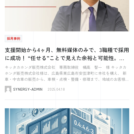
採用事例
支援開始から4ヶ月、無料媒体のみで、3職種で採用
に成功！ “任せる”ことで見えた余裕と可能性。採
用が、前向きになれた瞬間
キッタカホンダ販売株式会社 専務取締役 橘高 智一 様 キッタカ
ホンダ販売株式会社様は、広島県東広島市安芸津町に本社を構え、 新
車・中古車の販売から、車検・点検・整備・修理まで、地域のお客様の
カーライフを幅広く支えている自動車販売・整備会社です。 “地球環境
SYNERGY-ADMIN
2025.04.18
の保全”を最重要課題と位置づけ、地域の方々に寄り添いながら、お客
様に喜ばれるグリーンディーラーを目指しておられます。 今回は、ど
のような経緯でシナジーに依頼されたのか、そして今後の展望について
お話を伺いました。 キッタカホンダ販売株式会社様 HPはこちらから
シナジーのサービスを利用される前の採用活動の課題は何でしたか？
シナジーさんを利用する前は、会社のホームページ上で募集を掲載して
いました。 とはいえ、あくまで「応募があればいいな」程度のもの
で、本格的な採用活動ではありませんでした。 本格的な募集を検討し