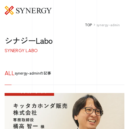
TOP
synergy-admin
シナジーLabo
SYNERGY LABO
ALL
synergy-adminの記事