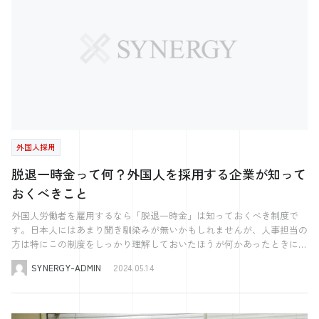
せすることができました。 シナジーが支援に入ったことで、どのよう
月1日から「年1回」の提出へと変更されます。 新制度スタート：2025年
な採用成果が得られましたか？ 無料媒体を活用して、接客事務1名、営
4月1日〜 初回の提出期間：2026年4月1日〜5月31日 この変更により、報
業職1名が入社。さらに、自動車整備士1名の内定承諾待ちという結果を
告業務の簡素化が期待される一方で、1回の報告に必要な情報量が増え
得ることができました。 当初は、同じメーカーの車種を扱う他店との
る可能性もあるため、日々の記録や管理体制をしっかり整えておくこと
差別化が難しく、市街に人が流れる中で「どこに求人を出すか」ばかり
が重要です。 注意点：旧制度（2025年度分）の提出も必要！ 新制度が
を気にしていました。 しかし、支援を受ける中で「どんな人に働いて
始まるとはいえ、2025年度第4四半期（旧制度分）の届出は、2025年4月
ほしいのか」「どんな価値を届けていきたいのか」といった根本的な部
15日までに提出が必要です。制度移行期は、うっかり提出漏れが起きや
分を深掘りすることで、採用設計の重要性に気づくことができました。
すいため、スケジュールの確認をお忘れなく！ オンライン面談が可能
採用活動を行っていく中で、大事にしていた考え方・価値観はありま
に！ 今回の改正では、定期面談についても大きな変更がありました。
すか？ 採用で重視していたのは、「長く働いていただけるかどうか」
これまで「対面のみ」とされていた定期面談が、条件付きで「オンライ
外国人採用
です。 以前は10ヶ月や1年ほどで辞めてしまうケースがあり、なかなか
ン対応可」となります。 ■ オンライン面談の主なルール 面談対象者の
定着しにくい状況が続いていました。 だからこそ、「この先、長く一
事前同意が必要 面談の録画・保存が義務付けられる（一定期間） 年一
脱退一時金って何？外国人を採用する企業が知って
緒に働いていける人かどうか」を大切に見ています。 また、スキルや
回以上の対面面談が望ましい 初回面談は対面での実施が望ましい オン
おくべきこと
経歴以上に、その人の“人間味”や“やる気”を重視しています。 当社には
ライン面談が可能になることで、遠方に住む技能実習生や、スケジュー
古くからのお客様が多く、お客様との距離も非常に近いです。 そのた
ル調整が難しいケースでも柔軟に対応できるようになります。 ただ
外国人労働者を雇用するなら「脱退一時金」は知っておくべき制度で
め、システム的なやり取りではなく、温かみのある、気持ちが通じ合う
し、運用にはルールがあるため、今後公表されるガイドラインを確認の
す。日本人にはあまり聞き馴染みが無いかもしれませんが、人事担当の
ようなコミュニケーションが求められる場面も多くあります。 そうい
うえ、適切な対応が必要です。 制度の見直しによって、現場にとって
方は特にこの制度をしっかり理解しておいたほうが何かあったときに困
った意味でも、「どんな人を採用するか」だけでなく、「この先、どん
の業務負担は軽くなりつつも、新たに求められる対応も出てきます。支
りません。 弊社に「外国人を採用したい」とご相談いただく企業様に
な会社でありたいか」を見据えた採用が必要だと感じています。 今後
援機関や受入れ企業としては、制度の趣旨を理解しつつ、引き続き安心
SYNERGY-ADMIN
2024.05.14
は、必ずお伝えしている内容です。 脱退一時金の概要 脱退一時金は、
どのようなビジョンを描いていらっしゃいますか？ 私自身、今年で40
して働ける環境づくりに努めていきたいですね。 特定技能の「定期報
外国人が日本で短期間働いて帰国した際、支払った厚生年金（稀に国民
歳になりました。 当社はすでに80年近い歴史がありますが、これから
告」とは何か 定期報告の目的と意義 特定技能の定期報告は、外国人従
年金もあり）の一部を返金してもらえる制度です。 このお金を受け取
先は“100年続く企業”を本気で目指していきたいと考えています。 現
業員の適切な管理と支援を確保するための重要な手段です。この報告に
れるのは、簡単に書くと以下を満たす外国人の方です。 ・日本の国籍