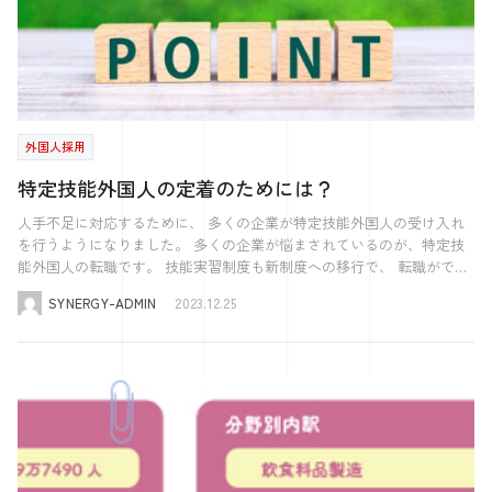
的には、ハローワークや組合での求人掲載、あとはIndeedにも掲載しな
欠です。また、書類の準備には時間がかかることがあるため、ビザ申請
程で得られる多様性と能力は、企業の成長に大きく貢献します。 よく
用を支援するための助成金が用意されています。たとえば「製造業外国
とすることで、視覚的に魅力的なデザインを作り出すことができます。
がら、応募を待つという形で行なっていましたね。 ですが、私含め、
のプロセスを早めに開始することが推奨されます。 各種証明書の取得
ある質問 Q1: 外国人雇用の手続きをする際、ハローワークでは何が必要
従業員受入事業」は製造業において、外国人技能実習生や特定技能1号
さらに、職場環境の実際の写真を掲載することで、よりリアリティを持
採用に関わるメンバーは採用以外にも業務を行なっているため、なかな
方法と提出の注意点 ビザ申請において、各種証明書の取得は重要なス
ですか？ A1: ハローワークでの外国人雇用手続きには、雇用保険への加
の外国人を受け入れる中小企業に対して、受け入れ経費の一部を補助す
たせることが重要です。 メリットを活用した求人募集チラシの作り方
か採用活動に時間を割くことができず、どのようにしたら採用ができる
テップです。これらの証明書は、申請者の資格や背景を正確に示すため
入手続きが含まれます。必要な書類には、従業員の在留カードやパスポ
る制度です。補助額は、1人あたり最大60万円です。 外国人技能実習生
無料で作成できる求人募集チラシのメリットを、最大限に活かすための
ようになるか、ということが分からない状態で、基本的には、”出しっ
に必要とされます。証明書の取得方法と提出時の注意点を理解すること
ートのコピー、雇用契約書などが必要です。また、企業側で事業所登録
の採用に使える補助金とその申請方法 外国人技能実習生や留学生等を
作り方をご紹介します。ここでは、効果的なデザインから配布戦略まで
ぱなし”の状態でした。そのため応募になかなか繋がらず、行き詰まっ
は、ビザ申請の成功に直結するでしょう。 証明書の取得方法は、書類
が必要な場合もあります。 Q2: アルバイトとして外国人を雇用する際に
採用する事業者は、特定の補助金が利用可能な場合があります。これら
をくわしく解説します。 無料で作成できる求人募集チラシの作り方で
ている状態でした。 数あるサービスの中から、 シナジーのサービスを
の種類によって異なります。例えば、学歴や職歴を証明する書類は、申
必要な書類は何ですか？ A2: アルバイトとして外国人を雇用する際に
の補助金は、技能実習生の職業訓練や生活支援を目的としており、企業
外国人採用
は、まずターゲット層に合わせたメッセージを明確にし、興味を引きつ
お選びいただいた理由をお聞かせください。 コロナ禍になり、求人活
請者が卒業した学校や以前勤務していた企業から取得しなければなりま
は、在留カードのコピー、パスポートのコピー、労働契約書が必要で
が国際的な人材を育成する上で大きな助けとなります。 「外国人技能
けることが大切です。例えば、若者向けのアルバイト募集なら「学生歓
動が上手くいっている会社とそうではない会社が二極化しているという
せん。これらの書類には、卒業証明書や雇用証明書が含まれます。ま
特定技能外国人の定着のためには？
す。また、在留資格がアルバイトを許可しているかの確認も重要です。
実実習生等支援特別措置」は技能実実習生や留学生などの外国人技能実
迎！週末だけのカフェスタッフ募集」などと具体的に記載することで、
話を耳にしました。 ”どのような会社が、上手くいっているのだろ
た、専門的な資格やスキルを証明する書類は、関連する専門機関や認定
資格外活動許可が必要な場合は、その許可書のコピーも必要になりま
実習生等を雇用する事業主に対して、一定期間内であれば最大60万円
ターゲット層の関心を惹きます。 デザインの面では、無料のテンプレ
う？”と思い、知り合いの方々に話を聞きながら、情報収集を行ってい
人手不足に対応するために、 多くの企業が特定技能外国人の受け入れ
団体から取得することが一般的です。 証明書を提出する際には、書類
す。 Q3: 外国人を雇用する際に一般的に必要な書類は何ですか？ A3: 一
を支給するものです。技能実習生等が日本で一定期間以上勤務し、その
ートを活用し、それに自社の情報をカスタマイズして追加する方法が効
ました。 その中で、知り合いの経営者の方からシナジーさんのサービ
を行うようになりました。 多くの企業が悩まされているのが、特定技
の正確性と最新性に注意する必要があります。古い情報や不正確なデー
般的に外国人を雇用する際には、在留カードやパスポートのコピー、雇
後日本で就職することが条件です。 外国人の採用にまつわる補助金・
果的です。無料テンプレートは多種多様に存在し、ビジネス向けからカ
スについて聞き、話を聞いてみることにしました。 媒体へ掲載するな
能外国人の転職です。 技能実習制度も新制度への移行で、 転職ができ
タが含まれている書類は、ビザ申請の拒否につながる可能性があるから
用契約書、給与明細などが必要です。ビザの種類によっては、追加の書
助成金の申請方法と注意点 補助金や助成金の申請には、いくつものス
ジュアルなデザインまで幅広く選べるため、状況に応じた適切なデザイ
どの、単なる手法の話ではなく、 プロの専門家に、”人事責任者”とし
るようになる見込みですが、 どうすれば離職を抑えられるのか、ポイ
です。また、提出する書類は、必要に応じて公式な翻訳が必要になるこ
類が必要になる場合もあります。例えば、特定技能ビザの場合は、技能
テップがあります。このセクションでは、申請方法、必要な書類、そし
ンを選ぶことができます。また、WordやGIMPなどの無料ソフトウェア
SYNERGY-ADMIN
2023.12.25
て、採用の設計から実務まで行なってもらえる ということに魅力を感
ントをまとめました。 Point① 給与設定 仕事を選ぶ際の基本要因とし
とがあります。特に、外国語で書かれた書類は、日本語への正確な翻訳
を証明する書類が必要になることがあります。 Q4: 外国人を雇用する
て補助金や助成金の適用条件について説明します。 補助金・助成金の
を用いて、オリジナリティあるデザインを作成することも可能です。
じ、現在、当社で感じていた課題を解決できると考え、お願いすること
て、 特定技能者は給与、特に可処分所得がどの程度あるか ということ
が求められます。 さらに、証明書の提出には期限が設けられている場
ためにはどのような資格が必要ですか？ A4: 外国人を雇用するために
申請方法と必要な書類 補助金や助成金を申請する際には、正確な手続
配布戦略としては、オンラインとオフラインの両方を活用することが重
にしました。 どのような形でプロジェクトがスタートし、 どのような
を非常に重視しています。 もちろん、給料だけで転職を決めるわけで
合が多いため、期限内に適切な書類を準備し、提出することが重要で
は、その人が就労を許可されている在留資格を持っている必要がありま
きと適切な書類の提出が必要です。申請プロセスは補助金や助成金の種
要です。オンラインでは、自社のウェブサイトやSNSを通じて広く情報
役割で進められたのでしょうか？ まずは、当社のことを知っていただ
はないですが、 独自のネットワークで、日々、求人等の情報共有をし
す。遅延によりビザ申請プロセスが遅れることがないよう、事前の計画
す。例えば、技術・人文知識・国際業務ビザ、特定技能ビザなどがあり
類によって異なりますが、一般的には以下の提出が求められます。 ・
を拡散する一方、オフラインではポスティングや地域イベントでの配布
くために、 私へのヒアリングや実際に働く社員へのヒアリングを実施
ており より高待遇の求人があれば、転職する可能性も高いです。 同じ
と準備が不可欠です。 企業側としては、申請者が必要な証明書を適切
ます。在留資格によって許可されている職種や活動内容が異なるため、
事業計画書 ・財務諸表 ・雇用契約書 また、外国人労働者の採用に関連
を行い、直接ターゲット層にアプローチします。 このようにして、多
していただき、現状を把握してもらいました。 現状を把握していただ
業種の平均はどのくらいかということを しっかりとリサーチし、可能
に取得し、提出できるようサポートすることが求められます。これに含
雇用前に在留資格を確認することが重要です。
する特定の情報、例えば労働者の国籍や職種、採用条件なども重要で
角的なアプローチでチラシの可視性を高めることが、求人募集の成功へ
いた上で、求める人物やその人物に刺さる魅力を言語化してもらい、採
な範囲で給与設定することが重要です。 Point② ライフステージ変化
まれるのは、必要な書類のリストの提供、翻訳サービスの手配、提出期
す。申請プロセスをスムーズに進めるために、事前に必要な書類を整理
のカギとなります​​​​​​​​。 おしゃれで効果的な求人募集チラシデザインの作
用活動の設計をしていただきました。 また、設計のみならず、求人掲
への理解 20代半ば～30代前半の特定技能者は、 結婚・出産・親の介護
限の管理などです。企業と申請者の協力により、ビザ申請プロセスはス
し、申請条件を正確に理解しておきましょう。適切な申請を行うこと
成方法 美しく、目を引く求人募集チラシのデザインは、応募者の関心
載から、求人掲載の選定、応募者対応から面接同席まで、 一貫して採
などの 大きなライフイベントを迎えることが多いです。 このため、長
ムーズに進行し、成功の可能性が高まります。 企業が対応するべき書