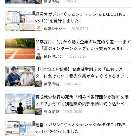
藤原 幹雄
2026.07.10
的なアドバイスを提供し、読者が自社の求人募集に最適なチラシを設計
できるよう支援します。 その他の求人方法についてはこちらの記事で
経営マガジン”ぐっとシナレッジforEXECUTIVE
詳しく解説をしています。 [blogcard url="https://www.kk-
vol.163″を発行しました！
synergy.co.jp/saiyo/430281/"] FAQ（よくある質問） Q1: スタッフ募集の
ための手書きチラシはどのように作ればいいですか？ A1: 手書きチラシ
広報シナジー
2026.07.01
は、温かみと個性を伝えるため、鮮明で読みやすい文字を使用し、簡潔
な箇条書きで情報を記述します。手描きのイラストやマークを加え、ナ
28卒採用、6月から動く企業の決定的な差ーーまず
チュラルな紙を使用すると、親しみやすい印象を与えることができるで
は「夏のインターンシップ」から始めてみません
しょう。 Q2: スタッフ募集チラシをおしゃれにデザインするにはどうし
か
樋野 竜乃介
2026.06.25
たらいいですか？ A2: おしゃれなデザインのためには、ターゲット層の
好みを考慮し、鮮やかな色使いや流行のデザイン要素を取り入れます。
【2027年4月始動】育成就労制度の「転籍リス
シンプルなテンプレートを選び、一貫性のあるフォントや色を使用して
ク」に負けない！受入企業が今すぐできるリアル
ください。 Q3: どうすれば効果的な求人チラシが作れますか？ A3: 効果
的な求人チラシを作るには、ターゲット層に合ったデザイン選択、魅力
な対策
藤原 幹雄
2026.06.20
的な写真やイラストの使用、そして明確で簡潔な情報記載が重要です。
デザインはターゲットに響くものを選び、必要な情報は分かりやすく配
育成就労移行の死角「頼みの監理団体が許可を落
置します。 Q4: WordやExcel、PowerPointなどで求人募集チラシを作成
とす？」今すぐ別組織の内部事情に切り込むべき
したいです。テンプレートはどこで見つけられますか？ A4: 無料または
理由と、確認すべき4つの重要ポイント
藤原 幹雄
2026.06.10
有料のオンラインリソースで多様なテンプレートを探すことができま
す。例えば「Word チラシ テンプレート」といったキーワードで検
経営マガジン”ぐっとシナレッジforEXECUTIVE
索をしてみてください。
vol.162″を発行しました！