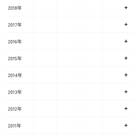
術を選ぶことで、チラシの信頼性を高めることができます。また、耐水
2018年
性や耐久性を考慮した印刷材料の選択も、長期間の展示や屋外配布には
重要です。 適切なサイズと印刷方法の選択により、求人チラシの効果
を最大限に引き出すことが可能になります。 手書きスタイルの求人募
2017年
集チラシ このセクションでは、個性的で温かみのある手書きチラシ
が、求職者との親近感を生み出し、応募者の心をつかむことを解説しま
す。このスタイルは、企業や店舗の独自性を際立たせ、採用プロセス全
2016年
体で一貫した印象を与える手段として効果的です。 手書きスタイルの
求人募集チラシの作成方法 手書きスタイルのチラシは温かみと個性を
伝え、応募者に親近感を与えます。独自の手書きチラシの作成方法を学
2015年
びましょう。 手書きスタイルの求人チラシは、そのユニークな外観で
応募者の注意を引きます。手書きのチラシ作成には、まず、鮮明で読み
2014年
やすい手書きの文字を使用します。必要な情報を箇条書きで簡潔に記述
し、必要に応じて手描きのイラストやマークを加えることで、親しみや
すい印象を与えます。また、ペーパーの質感や色も重要で、ナチュラル
2013年
で温かみのある紙を選ぶことで、全体のデザインを引き立てます。 手
書きのチラシは、個性的なアプローチを求める企業や店舗、地域密着型
の小規模ビジネスに特に適しています。 手書きチラシ作成のポイント
2012年
手書きチラシを作る際は、親しみやすさと専門性のバランスを保つこと
が重要です。適切なポイントを押さえましょう。 手書きスタイルのチ
ラシ作成においては、親しみやすさとプロフェッショナリズムのバラン
2011年
スが重要です。手書きの要素を活かしながらも、重要な情報は明確に伝
えることを心掛けます。情報は簡潔かつ重要なポイントに絞り込み、手