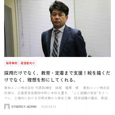
在、世界情勢は不安定ですし、自動車業界も大きな転換期を迎えていま
より、企業は特定技能外国人の労働条件、健康、福祉の状況を出入国在
がない ・日本で年金保険に6ヶ月以上加入した ・公的年金制度の被保
す。 関税の問題ひとつを取っても、数年前とは状況がまったく異な
留管理庁に定期的に提供することが求められます。目的は、外国人従業
険者でない（＝現在仕事をしている方は対象外） ・日本を離れた後2年
り、何が起こるかわからない時代です。 だからこそ、自分たちの強み
員が日本で公正な待遇を受け、適切な労働環境のもとで働けるようにす
以内に申請 外国人が日本で働く場合、日本人同様に年金を払っていま
とは何か、地域のお客様にどう必要とされてきたのか、そういった原点
ることです。 定期報告は、特定技能外国人の受け入れ企業が直面する
す。しかし、年金を納めたとしても、帰化などの特殊なケースを除けば
を改めて見つめ直すことが必要だと思っています。 その上で、時代に
可能性のある課題や問題を早期に特定し、解決策を見つけるための基盤
彼らは年金をもらえません。そこで、納めた年金が掛け捨てにならない
合った柔軟性を持ちながら、100年企業という大きな目標に向かって進
を提供します。 また、報告プロセスを通じて、企業は自社の管理体制
ようにこの制度があります。 外国人の在留資格と脱退一時金の関係 こ
んでいきたいです。
や支援体制を見直し、改善する機会を得ることができます。 報告の内
の制度には納付済み期間の算定に上限があり、2024年5月現在はそれが
容には、以下のような項目が含まれます。 外国人従業員の雇用状況 給
最大60ヶ月（5年間）分となっています。 多くの外国人労働者は特定技
与の支払い状況 健康状態 労働条件 など これらの情報は、出入国在留
能1号や技能実習（※）など、最大5年間の在留資格で働いています
管理庁が特定技能外国人の受け入れ状況を監視し、必要に応じて支援や
（※1〜3号まで通算で滞在した場合）。ですから、脱退一時金の支給上
指導を行うための重要なデータとなります。 定期報告は、単なる形式
限も5年間となっているのでしょう。 5年ともなれば、返ってくるお金
的な手続きではなく、特定技能外国人と受け入れ企業双方の利益を守る
は70～100万円近くにもなります。 60ヶ月を超えて働き続ける場合で
採用事例
経営者向け
ための重要なプロセスです。適切な報告を行うことで、企業は外国人従
も、もらえるお金は最新の60ヶ月分です。 ところが、在留資格として
業員の権利を保護し、良好な労働環境を維持することができるのです。
は5年以上続けて働く道もあります。たとえば、一番多いのは技能実習
採用だけでなく、教育・定着まで支援！絵を描くだ
定期報告の対象となる外国人とは 定期報告の対象となるのは、特定技
の1号（1年）と2号（2年）を良好に修了して特定技能1号に合格した場
けでなく、理想を形にしてくれる。
能ビザを持つ外国人従業員です。このビザは、特定の技能を持つ外国人
合、特定技能の2年間が経過した時点で丸5年となります。また特定技能
が日本で働くことを可能にするもので、介護、建設、農業など、日本国
2号については期限がないので、技能実習生から特定技能に移行する外
東和エンジ株式会社 代表取締役 妹尾 隆博 様 東和エンジ株式会
内で人手不足が顕著な分野での就労が認められています。 特定技能に
国人の方は、10年以上の滞在が可能です。こういった方の立場として
社様は、広島県安芸郡府中町に本社を置き、 ”人と設備の安全”をテー
ついて理解を深めたい方は、こちらの記事をご覧ください。 [blogcard
は、「日本に納めた年金の一部が掛け捨てになってしまうのはもったい
マに、工場内における日常点検から保全工事、既存設備の撤去、新設工
url="https://www.kk-synergy.co.jp/saiyo/567806/"] 対象となる外国人
ない」と感じます。ですから、5年を区切りに1度帰国を希望する外国人
事、 生産設備の現場などのあらゆるプラント工事の計画から施工まで
は、日本での就労を開始してから四半期ごとに、その就労状況や生活状
の方は少なくないのです。 脱退一時金に関してのリスク 実際に外国人
SYNERGY-ADMIN
2024.04.03
幅広く手掛けておられます。 産業のインフラを支えることで、日々の
況に関する情報を受け入れ企業を通じて報告する必要があります。 報
採用を支援してきて私が感じている、脱退一時金に関してのリスクを5
当たり前を支えている。 エネルギーの安定供給に必要不可欠な存在で
告を怠ることによる罰則 報告を怠った場合の罰則は、特定技能外国人