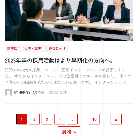
方からの応募も増え、 ”とりあえず採用してみる”という形から、 ”複数
自由に使えるお金がどれだけあるかを 重要視している傾向が強いで
は、適切な就労ビザの取得が必要です。ビザの種類は多岐にわたり、そ
を求めることも有効です。また、助成金や補助金の詳細については、関
な職場の雰囲気を伝えることができるでしょう。特に、ターゲット層と
の応募者からしっかりと見極めて採用する”ということが可能になりま
す。 全国各地の企業が競合となりますが、 建設業などでは、総支給30
れぞれに特定の要件があります。 ・ビザ申請のプロセス: ビザ申請は複
連する政府機関や公的機関のウェブサイトで最新の情報を確認すること
同年代の人々が写っている写真を使用すると、求職者が自分をその場に
した。 その中で、実際に20代の男性の方を採用できたのはとても大き
万円になっている企業も少なくありません。 もちろん、給与だけで決
雑であり、正確な書類の準備と手続きの理解が不可欠です。企業は申請
をお勧めします。 まとめ 日本の企業が外国人を採用する際には、さま
投影しやすくなります。 イラストを使用する場合は、チラシの全体的
かったです。 ２つ目に、自社の魅力をしっかりと言語化してもらった
めるわけではありませんが、 大きな要素となります。 気になる分野の
プロセスをサポートすることが重要です。 ・必要書類の準備: ビザ取得
ざまな補助金や助成金を活用することが可能です。これらの制度は、外
なデザインテーマと調和し、メッセージを強化するようなものを選ぶこ
ことです。 何となく、自社の魅力はこうなのかなとフワッとしていた
平均給与など、 気になる方いましたらお気軽にご連絡ください。 ま
には、パスポート、履歴書、雇用契約書など、さまざまな書類が必要で
国人労働者の採用と定着を促進し、企業の国際化をサポートするために
とが重要です。たとえば、カジュアルなアルバイト募集であれば、楽し
ものを、 第三者のプロの目線から、魅力を整理し、求人情報として発
た、特定技能は転職が可能となります。 そのため、1度入社したからと
す。これらの書類は正確で最新のものでなければなりません。 ・企業
設計されています。 これらの情報を活用し、外国人労働者の採用と管
く活気のあるイラストを使用することでチラシの全体的な印象を明るく
信してもらったことで、 改めて自社の魅力を再認識することができま
いって、 在留期間中、ずっと自社にいてくれるわけではありません。
の役割: 企業は、ビザ申請において外国人労働者をサポートする責任が
理をより効果的に行い、国際的な競争力を高めていきましょう。 ま
魅力的なものに変えることができます。また、イラストを用いること
したし、気づかない魅力を知ることができました。 3つ目に、面接の同
良い企業があれば、転職をすることも少なくありません。 特定技能の
あります。これには、書類の準備、申請プロセスの管理、法的なアドバ
た、外国人採用における注意点を別記事でまとめていますので、気にな
新卒採用（大卒・高卒）
経営者向け
で、特定の職種や業務内容を直感的に伝えることが可能になり、テキス
席をしてもらったことです。 繰り返しになりますが、これまではとり
在留資格を持つ者同士での 情報共有も頻繁に行われ、ツテで転職する
イスの提供などが含まれます。 最終的に、外国人採用と就労ビザの取
る方はご覧ください。 [blogcard url="https://www.kk-
トだけでは伝わりにくい情報を効果的に表現できます。 Wordを活用し
あえず採用してみて、 合う合わないをお互いが判断していた形でし
ことも多いです。 転職を決める要因としては 給料ももちろん大事です
得は、企業と申請者双方の協力によって成り立つものです。この記事
2025年卒の採用活動はより早期化の方向へ。
synergy.co.jp/saiyo/469508/"] よくある質問 Q1: 個人事業主でも外国人
た簡単なチラシデザインの作り方 Wordは手軽に利用できるチラシ作成
た。 ですので、面接は簡単な経歴を聞く程度だったのですが、 シナジ
が、 大事にされているかどうかも大きなポイントになります。 例え
が、外国人採用を検討している企業にとって有益な情報源となり、ビザ
雇用助成金を申請できますか？ A1: はい、個人事業主でも外国人雇用助
ツールです。このセクションでは、Wordを使用して簡単に魅力的な求
ーさんに面接同席してもらい、面接で何を見極めるのかを知ることがで
ば、資格取得に向けた支援や 自国のことを理解してくれようとしてく
2025年卒の大卒採用について、 夏季インターンシップが終了しまし
申請プロセスを円滑に進めるためのガイドラインとして役立つことを願
成金の申請が可能です。ただし、雇用保険の適用事業主であることや、
人チラシを作成する方法をご紹介します。 Wordを使用したチラシデザ
きました。 面接の進め方や注意点、抑えるポイントを知ることがで
れているなどです。 文化や風習など、興味を持って聞いたりするだけ
た。 今年からインターンシップの位置付けやルールが変わり、 多くの
っています。 よくある質問 Q1: 日本の就労ビザを取得するのは難しい
外国人労働者の正社員化や処遇改善などの一定の要件を満たす必要があ
インは、初心者でも簡単に取り組める点が魅力です。Wordには多様な
き、今まで聞くことができなかった候補者の情報についても知ることが
でも 受け入れてくれていると感じますので、 積極的に興味を持ってか
企業の方が困惑されたのではないかと思います。 インターンシップを
ですか？ A1: 日本の就労ビザの取得は、適切な条件を満たす必要があ
ります。また、申請条件や必要書類は事業形態によって異なる場合があ
テンプレートが用意されており、これを基にオリジナルのチラシを作成
できました。 サービスを導入してみて、感想を教えてください。 やは
かわっていくことをお勧めします。 シナジーでは、特定技能の資格を
選考と直結することも可能となり、 益々早期化の流れに拍車がかかる
り、プロセスは複雑になることがあります。申請者は特定の資格や職
るため、詳細は管轄の労働局やハローワークで確認することをお勧めし
することができます。まず、求人に適したテンプレートを選び、必要な
SYNERGY-ADMIN
2023.10.25
り、採用のプロの方が、自社の採用を代わりにやってくれるのはとても
持つ人材の紹介や 入社後の支援も行っています。 少しでも制度等に興
ことが予想されます。 近年の就活の流れとしては ・3月 選考の情報
歴、企業は適切なサポートを提供する必要があります。正確な書類の準
ます。 Q2: 外国人留学生に助成金で170万円が支給されると耳にしたの
情報を入力していきます。これには、職種、仕事内容、勤務条件、応募
ありがたいです。 実務的なフォローはもちろんですが、結果が出ない
味ありましたら、弊社までご連絡ください。
解禁・単独会社説明会 ・4月 ES・書類選考 ・6月 面接の開始 ・7
備と手続きの理解が重要です。 Q2: 海外から日本の就労ビザを申請する
ですが、どういった内容ですか？ A2: 介護人材の確保等に積極的に取り
方法などの基本情報が含まれます。 さらに、Wordの編集機能を活用し
時は、何がダメなのか、どこに原因があるのか、相談しながら、 実際
月 内定出し という流れが一般的でした。 徐々に、採用活動が早期化
ことは可能ですか？ A2: はい、可能です。海外からの申請者は、在留資
組む受入介護施設等について、令和6年度からその公費補助の割合が三
て、テキストのフォントやサイズ、色を調整し、チラシの全体的なデザ
にアイデアや提案をいただけるので、求人内容は私が作ったりしていた
してきていますが、 2025年卒はさらに早期化すると言われています。
格認定証明書を取得した後、最寄りの日本大使館や領事館で就労ビザを
分の一から二分の一に引き上げとなります。受入介護施設等が留学生に
インをより魅力的なものにすることが重要です。写真やイラストを挿入
»
んですけど、 結局、素人がやることとプロがやることは全然違うなと
株式会社学情が2023年5月に発表した、 企業に対して行なった2025年卒
...
...
1
2
3
4
5
10
申請することができます。このプロセスには、企業のサポートが不可欠
対して補助を行った際に、要件を満たしていれば最大で1人あたり168万
する際も、Wordでは簡単に位置調整やサイズ変更が可能です。こうし
思いました。 また、有料の媒体の掲載を行う時にも、 やってみないと
採用に関する調査によると、 2024年3月より早く選考を行う予定の企業
です。 Q3: 日本の就労ビザを取得するための条件は何ですか？ A3: 日本
円が補助されます。 Q3: 外国人技能実習生の採用に関する助成金や補助
たビジュアル要素の追加により、チラシはより目を引くものになり、求
最後 »
わからないことがある中で、何も知らずにただ100万円を使うのと、 相
が、 半数以上いるという結果になりました。 また、2023年内に選考を
の就労ビザ取得には、申請者が特定の学歴や職歴、専門的なスキルを持
金はありますか？ A3: はい、外国人技能実習生の採用に関連する補助金
職者の関心を高める効果が期待できます。 このセクションでは、無料
談できる人がいて使うのとでは、全然違うなと思いました。 他のサー
開始予定の企業は、 3分の1以上いる結果が出ています。 これは、私の