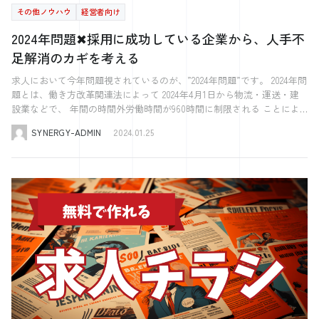
手続きの実施を支援することを目指しました。適切な報告を行うこと
いの企業様からご紹介いただき、 まずはシナジーが主催するセミナー
特別な注意が必要な場合には、これらの専門家の知識が不可欠です。
その他ノウハウ
経営者向け
重要な手続きの一つが健康保険と厚生年金への加入です。健康保険は、
ライアル雇用助成金の支給額は、対象者１人につき月額４万円です。た
で、企業は外国人従業員の権利と福祉を守り、良好な労働環境を維持す
を受講することにしました。 セミナー受講後、面談を行い、 その中
企業がビザ申請代行業者を選ぶ際には、その業者の経験、専門知識、過
病気やケガの際に医療費の負担を軽減し、厚生年金は老後の生活を支え
だし、母子家庭の母や父子家庭の父などの場合は、月額５万円となりま
ることができます。特定技能外国人の受け入れと管理に関わるすべての
で、採用の考え方や意見をいただく中で、 これまでにない新たな視点
2024年問題✖採用に成功している企業から、人手不
去の成功事例などを慎重に評価することが重要です。信頼できる代行業
るための制度です。 加入手続きは、従業員が入社した日から原則とし
す。支給期間は原則として３か月ですが、トライアル雇用期間中に休暇
方々が、この記事を参考にして、責任を持って対応していただければ幸
や、面談を通して、こちらの状況もしっかりと理解してくれて、 柔軟
者は、ビザ申請の成功率を高め、プロセスをスムーズに進めることで、
足解消のカギを考える
て5日以内に行う必要があります。 必要な書類：従業員の在留カードや
や休業があった場合や、離職や常用雇用への移行があった場合は、その
いです。 よくある質問 Q1: 特定技能の定期報告にはどのような必要書
に動いてくれるのではないかと思い、契約することにしました。 採用
企業と外国人労働者双方の負担を軽減します。 弁護士や行政書士によ
パスポートのコピー、雇用契約書、健康保険・厚生年金加入申込書や賃
月の支給額は実際に就労した日数に応じて変わります。 出展：厚生労
類がありますか？ A1: 特定技能の定期報告には、以下の必要書類が含ま
の戦略から実務までサポートまで対応。 やるべきことが実行され、着
る企業法務の依頼方法 外国人採用におけるビザ申請プロセスは、法的
求人において今年問題視されているのが、”2024年問題”です。 2024年問
金台帳のコピーなど 申請先：日本年金機構ならびに健康保険組合 これ
働省『トライアル雇用助成金』 人材確保等支助成金（外国人労働者就
れます。 受入れ・活動状況に係る届出書 特定技能外国人の受入れ状
実に前進。 実際に、シナジーのサービスを導入されて、 印象的だった
な側面が強く、適切なサポートが不可欠です。このため、多くの企業は
題とは、働き方改革関連法によって 2024年4月1日から物流・運送・建
らの手続きを適切に行うことで、従業員は日本での生活において重要な
労労環境整整備助成コース） この助成金は、外国人特有の事情に配慮
況・報酬の支払状況（参考様式第3-6号別紙） 賃金台帳の写し 報酬支払
点があれば、お聞かせください。 主には3つですかね。 1つ目に、プ
弁護士や行政書士に企業法務の依頼を検討します。これらの専門家は、
設業などで、 年間の時間外労働時間が960時間に制限される ことによ
保障を受けることができます。 また、外国人従業員が日本での生活に
した就労環境の整備を行い、外国人労働者の職場定着に取り組む事業主
証明書 これらの書類は、外国人従業員の労働条件、給与の支払い状
ロの客観的な視点で、最適な採用手法を考えてくれる点です。 他のサ
ビザ申請に関連する法律や規則に精通しており、企業が直面する可能性
り発生する問題です。 これらの業界では、長時間労働が常態化してお
慣れるまで、健康保険や厚生年金のシステムについて説明し、理解を助
に対して、その経費の一部を助成するものです。具体的には、以下のよ
況、健康状態などを報告するために必要です。 Q2: 特定技能の定期報告
ービスは自社のサービスの情報しかないので、 どうしても情報が偏り
SYNERGY-ADMIN
2024.01.25
のある法的な問題を解決するのに役立ちます。 弁護士や行政書士に依
り、 その背景には若手不足と高齢化による労働力不足、 EC市場の急成
けることも企業の重要な役割です。これにより、従業員は自身の権利と
うな内容です。 事業主は、認定を受けた就労環境整備計画を作成し、
で「3-6」とは何を指しますか？ A2: 「3-6」とは、特定技能外国人の受
がちで、主観的な内容になってしまいます。 また、求人掲載の場合
頼する際は、まずその専門家がビザ申請や外国人労働法に関する十分な
長に伴う 宅配便の取り扱い個数の増加などが背景にあります。 法改正
義務を正しく理解し、安心して働くことができます。 ビザの更新 外国
外国人労働者に対して実施しなければなりません。就労環境整備計画
入れ状況や報酬の支払い状況を報告するための参考様式のことを指しま
は、 基本的には運用は自社でやらなければならず、 採用成功に向けて
経験と知識を持っているかを確認することが重要です。経験豊富な専門
の目的は、労働者の労働環境を改善することですが、 この法施行によ
人従業員が安心して働き続けるためには、ビザの更新手続きが欠かせま
は、雇用労務責任者の選任や社内規程の多言語化など、外国人特有の事
す。この様式は、1年ごとの報告において、企業が出入国在留管理庁に
親身になってアドバイスや戦略を考えてくれることはあまりない印象で
家は、ビザ申請の成功率を高めるだけでなく、申請プロセス中に発生す
って生じる問題も指摘されています。 特に、運送物流業者の売上利益
せん。ビザの有効期限が近づいてきた場合、更新手続きを行うことで、
情に配慮した措置を新たに導入するものです。 支給対象経費として計
提出する必要がある書類の一つです。 Q3: 「3-6別紙」とは具体的にど
すが、 シナジーさんは、しっかりと運用方法や求人内容の修正・改善
る可能性のある問題を事前に予測し、適切な対策を講じることができま
が減少する可能性があります。 時間外労働の制限により、1日に運べる
従業員は引き続き日本で合法的に働くことができます。この手続きは、
上できるのは、通訳費や翻訳機器導入費などです。また、支給対象経費
のような内容を含む書類ですか？ A3: 「3-6別紙」は、特定技能外国人
まで行ってくれます。 これまでだと、 現状や原因は何となく理解でき
す。 依頼を行う際には、具体的なサービス内容、料金体系、コミュニ
荷物の量が減少し、 運賃を上げなければ収入が減少する恐れがありま
ビザの有効期限の3ヶ月前から1ヶ月前までに行う必要があり、期限を過
として認められない場合でも、外部部機関等（例えば弁護士や社会保険
の受入れ状況・報酬の支払状況を詳細に記載するための書類です。ここ
るが、 具体的にどのような解決策を実施すれば良いか分かりませんで
ケーションの方法などを明確にすることが望ましいです。これには、申
す。 また、労働時間の減少により ドライバーの収入が減少する問題も
ぎると在留資格が失効してしまうため、タイミングが非常に重要です。
労務士等）に委託した場合や社内マニュアル・標識類等を多言語化した
には、外国人従業員の氏名、生年月日、性別、国籍、住所、在留カード
した。 シナジーさんは、 現状分析から解決策の立案、 さらには実行ま
請書類の準備、申請プロセスの管理、必要に応じた追加情報の提供など
あります。 トラックドライバーは走行距離に応じて 運行手当が支給さ
必要な書類：従業員の在留カード、パスポート、雇用契約書、給与明細
場合などは、支給対象となります。支給の上限額は72万円です。 この
番号、活動日数、給与額など、具体的な就労情報が含まれます。 Q4:
で行ってくれるので大変助かっています。 2つ目に、求人ごとに最適な
が含まれます。また、料金体系は、固定料金、時間単位の料金、成功報
れるため、 労働時間の規制により 走れる距離が短くなると収入が減少
など 申請先：出入国在留管理局 また、企業側で用意する書類として
ように、この助成金は外国人特有の事情に配慮した就労環境の整備を行
特定技能の定期面談とは何ですか？どのように実施すべきですか？ A4:
求人方法を考案してくれることです。 求める人物像からペルソナを設
酬など、業者によって異なるため、事前に詳細を確認することが重要で
します。 物流業界では、労働時間の削減を達成しても、 稼働時間の減
は、従業員の職務内容や勤務状況を証明する書類が求められることがあ
うことで、外国人労働者との間に生じやすいトラブルを防ぎ、職場定着
特定技能の定期面談は、外国人従業員の就労状況や生活状況を把握し、
定してもらい、 これまでの経験等も踏まえて、求人ごとに最適な求人
す。 さらに、弁護士や行政書士とのコミュニケーションは、ビザ申請
少により トラックドライバーや事業者の収入減が生じるという 新たな
ります。これらの書類を揃えて提出することで、ビザの更新が行われま
率を高めることができるというメリットがあります。 出典：厚生労働
彼らが直面する可能性のある問題を早期に特定するために行われます。
方法を提案してもらえます。 当社では複数の部門があり、 さまざまな
プロセスの進行において重要な要素です。定期的な進捗報告、疑問点の
問題を抱えることになります。 2024年の法施行まで残り時間が少な
す。 企業としては、従業員がビザ更新の手続きをスムーズに行えるよ
省『人材確保等支援助成金（外国人労働者就労環境整備助成コース）』
面談は、登録支援機関または企業によって3ヶ月に1回以上実施され、外
求人がありますので、 それらに合わせて方法を考えてもらえるのはと
迅速な解決、必要な情報のタイムリーな共有など、効果的なコミュニケ
く、 対策が急務な事業者も多いとされています。 そんな中、岡山市の
うサポートすることが重要です。また、ビザ更新の手続きを通じて、従
正社員採用に対するキャリアアップ助成金の活用法 正社員として外国
国人従業員の健康状態、労働条件、生活環境などについて話し合いま
ても助かっています。 3つ目に、応募から選考等の負担が減ったことで