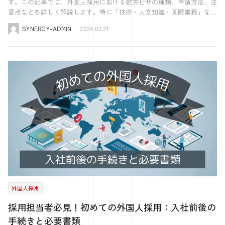
す。この記事では、外国人採用における就労ビザの種類、申請方法、注
な仕事です。 そんな素晴らしい仕事をしている社員が、さらに今より
提出期限と問題が発生した際の対処法 提出期限は、翌年度の4月1日～5
ミュニケーションに勝るものはないと思っています。 なので、私はで
よりも中小企業やスタートアップなどへの転職が増えてきています。
意点などを詳しく解説します。特に「技術・人文知識・国際業務」など
も仕事に対して誇りに想い、 もっと仕事を楽しみ、どんどん挑戦して
月31日に設定されます。企業はこの期限を厳守することが求められます
きるだけ社員と直接コミュニケーションを取るようにしていますし、
◆まとめ ・転職希望者が増加傾向。採用だけでなく、定着も重要に。
の主要なビザ種類に焦点を当て、企業が外国人採用を成功させるための
いけるような会社にしていければと思っています。 また、社会や地域
が、万が一提出が遅れる場合は、速やかに出入国在留管理庁に連絡し、
現場に頻繁に顔を出すようにしています。 実際に会話することも大事
・大企業が採用の競合として台頭。 ・一方で、大企業→中小企業への
SYNERGY-ADMIN
2024.02.21
ポイントを分かりやすく紹介します。外国人労働者の採用を検討してい
に対しての責任や貢献活動ももっと行いたいです。 ここ数年、特に意
対処法を相談しなければまりません。問題が発生した場合、出入国在留
ですが、同じ空間にいる、同じ場所にいることも大事です。 話さなく
転職も増えている。 上記が、2024年の大きな流れとなります。 自社の
る企業担当者の方々にとって、参考になれば幸いです。 特定技能につ
識し始めたのですが、小学校や地域などに対して、少しでも役に立てれ
管理庁は通常、企業に対して指導やアドバイスを提供し、問題解決に向
ても一緒の空間にいることで、空気感や雰囲気を共有し、距離が縮まる
優秀な人材をいかに定着してもらい、 大企業に負けない魅力を作るこ
いてはこちらの記事でも解説をしていますので、参考にしてください。
ばと思い、 協賛や広告、寄贈など、なるべく話があればお受けするよ
けて協力します。 定期報告は、特定技能外国人の適切な管理と支援を
こともあるので。 1番は対面でのコミュニケーション、それを補填する
とで、優秀な人材を採用していく。 そのために、働きやすさだけでは
[blogcard url="https://www.kk-synergy.co.jp/saiyo/425810/"] 外国人採
うにしています。 本社を構える府中町を始め、さらに社会や地域に対
確保するために非常に重要です。企業は、このプロセスを真摯に受け止
ものとして、さまざまなツールを活用する。 これが大事であると考え
なく、 働きがいをいかに訴求できるかが今後のポイントとなりそうで
用に必須の「就労ビザ」とは何か？ 外国人を日本で雇用する際、就労
して様々な形で貢献、 お役に立てる会社にできるように精進していけ
め、適切な報告を行うことで、外国人従業員の権利と福祉を守る責任が
ます。 今後、どのような会社にしていきたいですか？ 1番は社員の幸せ
す。 参考になれば、幸いです。
ビザの理解は不可欠です。このセクションでは、就労ビザの基本的な概
ればと思います。
あります。 特定技能「定期報告」の書類作成のポイント 定期報告の書
のために経営していきたいです。 社員が安心して生活できるように。
念、種類、そして企業が知っておくべき重要なポイントを明確に解説し
類作成は、特定技能外国人の適切な管理と支援のために重要なプロセス
そのために、多くの社員と積極的にコミュニケーションを取りながら、
ます。 外国人が日本で就労するために必要なビザとその種類 日本で外
です。このセクションでは、報酬や賃金台帳の記載内容、書類作成時の
社内の改善、さまざまな取組みを行なっていければと思います。
国人を雇用するには、まず彼らが適切な就労ビザを持っていることが必
チェックポイント、そして書類の保存と管理の重要性について、具体的
要です。就労ビザは、外国人が日本で収入を得ながら働くために必要な
なポイントを解説します。 報酬や賃金台帳の記載内容と注意事項 報酬
在留資格の一種です。これにはさまざまな種類があり、それぞれ異なる
や賃金台帳の記載内容は、特定技能外国人の労働条件の透明性を保証す
資格や条件が設定されています。 代表的な就労ビザには、「技術・人
る上で非常に重要です。報酬の部分には、基本給、残業手当、その他の
文知識・国際業務」ビザがあります。これは、専門的な知識や技術を活
手当など、外国人従業員が受け取る全ての報酬を詳細に記載する必要が
かして働く外国人に与えられるビザで、例えば該当するのはエンジニ
あります。賃金台帳には、支払われた報酬の日付、金額、そして支払い
ア、デザイナー、マーケティング専門家などです。また、「特定技能」
の根拠となる労働時間などが明確に記録されていなければなりません。
ビザは、特定の産業分野で即戦力となる外国人労働者を対象としていま
記載する際の注意事項としては、全ての情報が正確であることを確認す
外国人採用
す。これには「特定技能1号」と「特定技能2号」の二つのカテゴリーが
ることが挙げられます。また、賃金の不公平が生じないように、特定技
あり、それぞれ異なる条件と期間が設定されているので注意が必要で
採用担当者必見！初めての外国人採用：入社前後の
能外国人と同様の業務を行う日本人従業員との間での報酬の比較も重要
す。 その他にも、「技能実習」ビザや「介護」ビザなど、特定の職種
です。この比較を通じて、外国人従業員が公正な待遇を受けていること
手続きと必要書類
や業界に特化したビザも存在します。これらのビザは、日本の特定の産