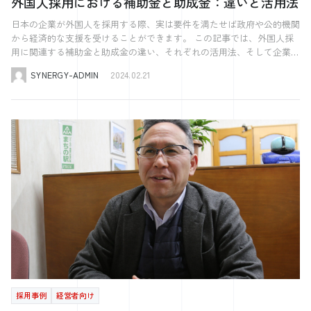
外国人採用における補助金と助成金：違いと活用法
は、必要な書類を揃えることが重要です。これには、パスポートや履歴
採用予定者が円滑に日本へ入国できるよう支援することが望まれます。
てどのようなメリット・デメリットがあるのかを整理してみたいと思い
書、職務経歴書、雇用契約書などが含まれます。また、申請者の職種や
海外在住・国内在住共通 海外在住者と国内在住者を問わず、外国人採
日本の企業が外国人を採用する際、実は要件を満たせば政府や公的機関
ます。 年1回になったことによる【メリット】 1. 書類準備の負担が軽
ビザの種類によっては、追加の書類が必要になることもあります。 企
用には共通の手続きがあります。重要なのは、採用予定者の在留資格が
から経済的な支援を受けることができます。 この記事では、外国人採
減！ これまで年に4回提出が必要だった定期報告が1回になったこと
業としては、外国人労働者がビザ申請をスムーズに進められるよう、必
就労を許可しているかの確認です。在留カードやビザの種類によって、
用に関連する補助金と助成金の違い、それぞれの活用法、そして企業が
で、報告書類の準備にかかる事務負担が大幅に軽減されました。支援機
要な情報提供やサポートを行うことが重要です。ビザ取得のプロセスは
就労が可能な範囲は異なります。例えば、留学ビザを持つ人は、週28時
受けられるメリットについて解説します。外国人労働者の採用を検討し
関・受入れ機関にとっては、手続きの簡素化は非常に大きなメリットと
複雑で時間がかかることがあるため、早めに準備を始めることが望まし
SYNERGY-ADMIN
2024.02.21
間以内の就労が許可されていますが、フルタイムでの就労はできませ
ている企業のご担当者様、ぜひご一読ください。 外国人採用と補助
いえるでしょう。 2. 面談のオンライン化で、場所の制約が軽減 定期面
いでしょう。 ビザの失効や変更・更新に関する制限と注意点 就労ビザ
ん。また、就労ビザの種類によっては、特定の職種や活動に限定される
金・助成金の概要 外国人採用における補助金と助成金は、企業の国際
談がオンラインでも実施可能となったことで、遠方に住む特定技能外国
を管理する際、ビザの失効や変更、更新に関する制限と注意点を理解す
こともあります。なお、在留資格の種類が「永住者・定住者」「日本人
化をサポートする重要な要素です。このセクションでは、これらの制度
人とのコミュニケーションがスムーズに。 移動の手間も省け、柔軟な
ることは非常に重要です。これらの要素を適切に把握し、対応すること
の配偶者」の場合、職種の制限はないので改めて就労ビザを取得する必
の基本的な概要と、企業がどのようにしてこれらの資金を活用できるか
対応が可能になりました。 ※定期面談については引き続き3か月に1回
で、企業と外国人労働者双方にとってのリスクを最小限に抑えることが
要はありません。このため、企業は採用予定者の在留資格を正確に理解
について掘り下げていきます。 そもそも補助金・助成金とは何か 補助
以上行う必要がございます。（オンラインでの面談も可能ですが一定に
できます。 まず、就労ビザは一定の期間が設定されており、この期間
し、適切な職種を提供する必要があります。 さらに、労働契約を締結
金と助成金は、どちらも政府や公的機関から事業者に支給される返済が
条件がございます。また1年に1回以上は対面での面談が望ましいとされ
が終了するとビザは失効します。ビザの有効期間は、ビザの種類によっ
する際には、契約内容を採用予定者が理解できる言語で明示することが
不要なお金ですが、目的と使途に違いがあります。 補助金は、企業や
ています。また受入れ後初めての面談、および面談担当者変更後初めて
て異なりますが、一般的には1年から5年の範囲内です。ビザの失効を避
重要です。これにより、将来的な誤解やトラブルを防ぐことができま
個人が特定の政策目的に沿った活動を行う際に、その費用の一部を補て
の面談については対面による面談を実施する事が望まれます。） 一方
けるためには、期限が近づいたら更新手続きを行う必要があります。更
す。 また、在留資格の変更や更新が必要な場合は、その手続きをサポ
んするために提供される資金です。経済産業省や地方自治体が主に管轄
で気になる【デメリット】も… 1. 顔を合わせる機会の減少による影響
新手続きは、ビザの有効期限が切れる数ヶ月前に始めることが望ましい
ートすることも企業の責任です。これらの手続きを適切に行うことで、
しており、期間内に応募し、審査を通過したもののみに支給されます。
対面型の定期面談が減る事で直接顔を合わせて話す機会が減るものと考
でしょう。 ビザの種類によっては、更新回数に制限がある場合もあり
外国人従業員との円滑な関係構築につながります。 特定技能の場合の
補助金の受給者は、補助金の使用に関して特定の条件や規制を守る必要
えられます。これまでは対面の中で、特定技能外国人の体調や生活の変
ます。例えば、「特定技能」ビザの場合、特定技能1号は最大5年間の在
注意点 特定技能ビザを持つ外国人を採用する際には、いくつかの重要
があります。 助成金は、大きく分けると雇用関係のものと研究開発型
化、仕事の悩みなど“見えにくい問題”にも気付ける大切な時間となって
留が可能ですが、その後の更新はできません。一方で、特定技能2号は
な注意点があります。 まず、特定技能ビザは特定の職種や業種に限定
の2種類があります。雇用や労働環境の改善を目的とした支援金は厚生
いましたが、今後はそういた部分が見えにくくなる恐れがございますの
更新回数に制限がないため、条件を満たせば長期間の在留が可能です。
されており、これらの範囲外での就労は許可されていません。したがっ
労働省が主に管轄しています。そして助成金は一定の要件を満たせば申
で、これまでとは違ったコミュニケーション方法を取る事で細やかな変
また、ビザの変更申請も重要なポイントです。外国人労働者が職種を変
て、企業は採用予定者が持つビザの種類と、提供する職種が適合してい
請者全員に支給されるものです。受け取る側は助成金を使って特定のプ
化をキャッチする必要がございます。 2. 日本語学習の機会が減少する
更する場合や、他のビザ種類に変更する必要がある場合は、新たな在留
るかを確認する必要があります。また、特定技能ビザは、一定のスキル
ロジェクトや活動を行うことが期待されます。 両者は目的と条件が異
可能性も 面談では業務以外の話題、例えば休日の過ごし方や家族のこ
採用事例
経営者向け
資格の申請が必要になります。このプロセスは、元のビザの種類や申請
や経験が必要とされる場合が多いため、採用プロセスにおいてこれらの
なり、適用される対象や管理の仕方も異なるものです。 外国人採用に
となど、日常生活に関する会話も行っていました。これらのやりとり
者の状況によって異なるため、個別のケースに応じた対応が求められま