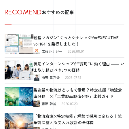
書きのフォントサイズやスタイルは一貫性を持たせることが重要です。
RECOMEND
また、手書きであっても読みやすさを確保し、ビジュアルの魅力を損な
おすすめの記事
わないよう配慮します。 手書きチラシは、特にカジュアルな職種やク
リエイティブな分野の求人に適しており、企業の個性を強く打ち出すこ
とができます。 応募から採用までのフローとチラシの活用方法 手書き
チラシは応募から採用までのフローにおいても効果的に活用できます。
経営マガジン”ぐっとシナレッジforEXECUTIVE
適切な使用法を学びましょう。 手書きスタイルの求人チラシは、応募
vol.164″を発行しました！
から採用までのフローにおいて、応募者との親密な関係構築に役立ちま
広報シナジー
2026.08.01
す。チラシを介して最初の印象を与えた後、応募手続きや面接過程で同
じ手書きのスタイルを継続することで、一貫性を持たせます。また、面
接招待や採用通知などの重要なコミュニケーションにも手書きの要素を
長期インターンシップが“採用”に効く理由 ―― い
取り入れることで、応募者に対する温かい印象を維持します。 このよ
ま取り組むべき3つの価値
うに、手書きのチラシは、応募者とのコミュニケーションを強化し、ポ
樋野 竜乃介
2026.07.25
ジティブな採用体験を提供するためのツールとして効果的に活用できま
す。 まとめ この記事では、効果的な求人募集チラシの作成に焦点を当
製造業の物流はどっちで活用？特定技能「物流倉
て、無料で作成可能な手法から手書きスタイルまで幅広いテーマをカバ
庫分野」×「工業製品製造分野」比較ガイド
ーしました。まず、無料で作成できるチラシのメリットと作成のコツ、
おしゃれで効果的なデザインの作り方を解説し、ターゲット層に適した
藤原 幹雄
2026.07.20
デザインの選択と絞り込み方法について議論しました。次に、アルバイ
ト募集のためのチラシ作成方法、テンプレート選びのポイント、素材の
「物流倉庫×特定技能」解禁で採用は変わる｜競
選び方、そして手書きスタイルのチラシ作成とその対応策について説明
争前に整える受入れ設計の全体像
しました。各セクションは、チラシの効果的な作成と配布に関する実用