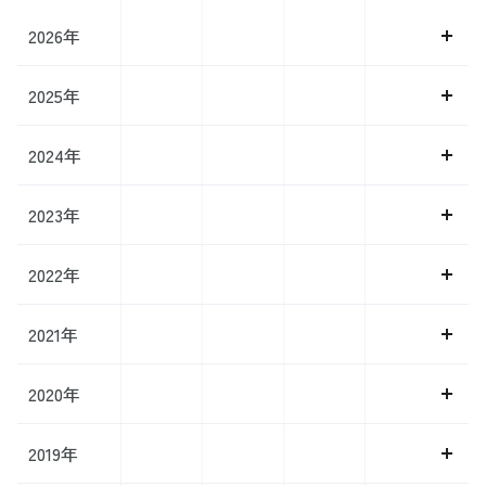
合は、モダンでカラフルなデザインが効果的です。一方、経験豊かな専
2026年
門職を対象とする場合は、シンプルでスタイリッシュなテンプレートが
適しています。 無料または有料のオンラインリソースを利用すること
で、様々なテンプレートを比較し、目的に最も合致するものを選ぶこと
2025年
ができます。テンプレートはあくまで基盤となり、そこから独自の要素
を加えることで、チラシに個性を与えることが可能です。 チラシ作成
に活用できる素材とその選び方 適切な素材の選択は、チラシの魅力を
2024年
最大化します。ターゲット層に響く素材を選びましょう。 効果的なチ
ラシ作成には、目を引く素材の使用が不可欠です。写真、イラスト、図
表などは、メッセージを視覚的に伝える強力な手段です。これらの素材
2023年
を選ぶ際には、ターゲット層の興味や業種の特性を考慮しなければなり
ません。 例えば、カフェやレストランのアルバイト募集なら、魅力的
2022年
な食品の写真や楽しい職場の雰囲気を伝えるイラストが適しています。
素材は高品質であることが重要で、低解像度や不鮮明な画像は避けるべ
きです。また、著作権に注意し、正当な方法で素材を入手することも大
2021年
切です。 チラシのサイズと印刷について チラシのサイズと印刷方法
は、配布効率と読みやすさに影響を与えます。目的に合ったサイズと印
刷技術を選びましょう。 チラシのサイズ選びは、その配布方法や掲示
2020年
場所、内容の量に依存します。一般的なサイズはA4やA5ですが、状況
によってはポケットサイズや大判サイズも有効です。例えば、店頭での
配布や郵送には小さめのサイズが適していますが、展示会やイベントで
2019年
は目立つ大判サイズが効果的です。 印刷に関しては、高品質の印刷技