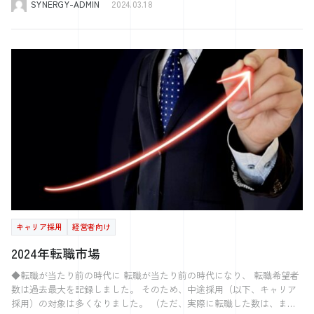
た。 また、それだけではなく、ハローワークの職員の方へ求人を認知
SYNERGY-ADMIN
2024.03.18
ロセスにおいても重要な役割を果たします。これらの機関は、報告書の
した独自の商品開発にも力を入れられています。 今回どのような経緯
信のない外国人労働者の場合、話を先延ばしにして、希望する帰国時期
してもらう活動も行いました。 実際に、求職担当の職員の方へご挨拶
作成や提出に関するアドバイスをし、必要な書類が正確に、そして期限
で、シナジーに依頼されたのか、 採用や人材育成、人材定着において
の直前になって、話を切り出す可能性もあります。そうなると受け入れ
に伺い、より具体的に当社のことを知ってもらう活動です。 そうする
内に提出されるように支援するのです。 このようにして、登録支援機
どのようなことを大切にされているのか伺ってきました。 有限会社寿
企業様としても穴埋めの人材の手配ができず、トラブルになる可能性が
ことで、当社のことを覚えてもらえるだけでなく、 求人では伝えきれ
関は特定技能外国人と受け入れ企業の橋渡し役として機能し、双方の利
木工様 HPはこちらから 数あるサービスの中から、 シナジーのサー
高くなってしまうのです。 このような事態を避けるために、普段から
ない魅力を伝えることができました。 また、ハローワークの方が、当
益を守るための重要な役割を担っています。 登録支援機関が行う面談
ビスをお選びいただいた理由をお聞かせください。 ある集まりで、シ
コミュニケーションを円滑に取る、あるいは話がしにくいと思えば登録
社の見学にも来てくださり、 ピックアップ求人としてハローワーク所
登録支援機関による面談は、外国人従業員の就労状況や生活状況を把握
ナジーの小濱さんのお話を聞く機会がありました。 そのお話を聞いた
支援機関からそれとなく話をして帰国の希望の有無を確認したり、帰国
内に掲示していただくことができました。 無料で使えるハローワーク
し、彼らが直面している問題を特定するための重要な手段です。面談を
時に、妙に納得させられたのと、面白いなと思ったのがきっかけです。
のタイミングについての調整をしたりすることが必要です。 まとめ 脱
で、ここまで色々な取組みができると知らなかったですし、 これらの
通じて、登録支援機関は外国人従業員の声を直接聞き、必要に応じて適
そこで、後日小濱さんに連絡をして、提案をいただくことになりまし
退一時金は外国人労働者にとって、正当な権利です。彼らが脱退一時金
取組みの甲斐もあり、多くの応募を獲得し、採用に繋げることができま
切なサポートやアドバイスを提供することができます。 面談では、労
た。 実際に、これまでどのようなサービスを受けられたのでしょう
を「もらうため」に帰国すると考えてしまう方もおりますが、正確には
した。 そこから継続的にお付き合いが続いている要因は何でしょう
働条件、健康状態、生活環境、職場での人間関係など、外国人従業員の
か？ HPの制作から、新卒・中途の採用面を始め、 LINEWORKSの導
もらうのではなく、日本国に預けたお金を「返金してもらう」と考えた
か？ ハローワークを活用した採用支援をきっかけに、 シナジーさんへ
幅広い側面について話し合います。このプロセスは、外国人従業員が直
入、現在は社内報の制作や社員面談なども依頼しております。 採用以
方が正しいでしょう。 「知らなかった」で焦ることがないように、外
色々なことを依頼するようになりました。 採用はもちろんですが、社
面する可能性のある問題を早期に特定し、解決策を見つけるために不可
外にもLINEWORKSの導入や社内報、社員面談を依頼されたご理由は何
国人労働者が一時帰国するタイミングを前もって考慮し、業務の手配や
員教育や育成のサポート、 例えば、社員との面談を定期的にしてもら
欠です。 また、面談の結果は定期報告の作成にも役立ち、出入国在留
でしたか？ LINEWORKSで、有事の際や全社員への情報共有として活
人材配置を計画的に行うことが重要です。 株式会社シナジーでは、特
ったり、 当社だけでなく、関連会社の採用のサポートもしてもらって
管理庁への報告内容をより正確かつ詳細にすることができます。 特定
用 LINEWORKSの導入はシナジーさんから提案いただきました。 これ
定技能などの制度を活用して外国人を採用したい企業様をサポートして
います。 シナジーさんは、私が伝えた課題などに対して、 様々な視点
技能の定期報告の作成と提出 特定技能の定期報告は、外国人従業員の
まで何か有事の際の安否確認は、電話で行うようにしていました。 た
います。 お気軽にお問い合わせください！
でアイデアや意見を出し、提案してくれます。 また、それを形にでき
受け入れ状況を適切に管理し、報告するための重要なプロセスです。こ
だ電話だと、同時に複数人とのやり取りができなかったり、想定通りに
キャリア採用
経営者向け
るまで伴奏してくれます。 他の会社だと、ある程度決まった型やマニ
のセクションでは、報告書の作成と提出に必要な手順、サポートを受け
電話が回らなかったり、 状況によっては、電話回線の混雑によって電
ュアルがあり、 決まった形でしか進んでいかないと思いますが、 シナ
る場合と自社で行う場合の必要書類、そして提出方法について説明しま
話が通じなくなる可能性があるということです。 そこで、使用できる
2024年転職市場
ジーさんは、1つの課題に対して柔軟に、様々な角度で動いてくれるの
す。 登録支援機関の支援を受けている場合の必要書類 登録支援機関の
ツールとして、LINEWORKSの導入の話をいただき、導入や運用支援な
で、 そこは他社にない点だと感じています。 今では1（イチ）伝えるだ
支援を受けている場合、定期報告のプロセスは大きく簡略化されます。
どを サポートしていただき、社内で浸透することができました。 有事
◆転職が当たり前の時代に 転職が当たり前の時代になり、 転職希望者
けで、大体のことは理解してくれるので、とても助かっています。 や
登録支援機関は、報告書の作成から提出までの手続きをサポートし、必
の際には現在使用できるようになっていますし、簡単な情報共有の際
数は過去最大を記録しました。 そのため、中途採用（以下、キャリア
はり、2018年からお付き合いが始まり、これまでコミュニケーションを
要な書類の準備や提出方法に関するアドバイスをしてくれるからです。
は、 掲示板やグループなどを活用して行うようにしています。 社内報
採用）の対象は多くなりました。 （ただ、実際に転職した数は、まだ
とる中で、 当社や私のことを深く理解してくれているからこそ、 その