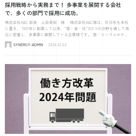
要件を満たしているかの確認も不可欠です。 さらに、特定技能ビザを
おける補助金・助成金の活用で企業が受けるメリットと注意点 補助金
が、日本語を実践的に使う場としても機能しているため、面談がオンラ
採用戦略から実務まで！ 多事業を展開する会社
す。 企業側は、外国人労働者のビザ状況を常に把握し、必要に応じて
持つ従業員については、企業がサポートプランの提供することが義務付
や助成金を活用することで、企業は外国人労働者の採用に関連する費用
イン化する事で内容が簡易化し日本語学習の機会が減ってしまう可能性
で、多くの部門で採用に成功。
適切なアドバイスやサポートを提供することが重要です。特に、ビザの
けられています。これには、日本での生活サポート、言語研修、職場で
を軽減し、国際的な人材の確保がしやすくなります。これにより、企業
もあります。 こうしたメリット・デメリットを踏まえ支援の質を維持
更新や変更には複数の書類の準備や手続きが伴うため、事前の計画と準
のキャリアサポートなどが含まれます。企業はこれらのサポートを計画
は多様なスキルセットと文化的背景を持つ労働力を獲得し、グローバル
しつつ、制度の柔軟性を上手に活かしていくことが、今後より重要にな
株式会社A&C 部長 上田英知 様 株式会社A&C様は、廿日市を本社
備が不可欠です。ビザの失効や不適切な変更は、外国人労働者の在留資
し、実施することで、従業員の日本での生活とキャリアの安定を支援す
な競争力を強化できるでしょう。 例えば、外国人労働者のための職場
っていきそうです。 オンライン化する事で想定されるリスクを避ける
に置き、 1961年に創業して以来、”居・食・住”の3つの分野を通して地
格に影響を及ぼすだけでなく、企業にも法的なリスクをもたらす可能性
る必要があります。 最後に、特定技能ビザの更新や変更に関する手続
環境整備や、日本語教育プログラムの導入に関連する費用に対して助成
為にシナジーとしては当面の間、これまで通り四半期ごとに対面式の面
元に密着し、多事業に展開している企業様です。 居：コーラルホテ
があるため、慎重な管理が求められます。 外国人採用におけるビザ申
きも重要です。ビザの有効期間や更新条件を事前に確認し、必要に応じ
金が提供されることがあります。これらの助成金を活用することで、企
談を行います。 まとめ この記事では、特定技能の定期報告について、
ル、宮島 離れの宿 IBUKU、天然温泉 宮浜べにまんさくの湯 食：田舎
請代行の必要性とその選び方 外国人採用において、ビザ申請代行は重
て更新手続きをサポートすることが求められます。 これらの手続きを
業は外国人労働者をより効果的に採用し、彼らの職場での成功を支援す
SYNERGY-ADMIN
2024.02.02
その重要性から具体的な作成・提出プロセスに至るまで、企業の採用担
茶屋わたや、わたやごちそうデリカ、わたやの室 住：A&Cテクノハウ
要な役割を果たします。このセクションでは、代行サービスの必要性
適切に行うことで、従業員の就労継続を支援し、企業としての法的責任
ることができます。 しかし、これらの制度を利用する際にはいくつか
当者や人事部の方々が理解すべき要点を解説しました。以下にその要点
ス（新築）、A&Cリフォーム 今回、どのような理由や経緯でシナジー
と、信頼できる代行業者の選び方について解説します。 ビザ申請の代
を果たすことができます。 採用した外国人が入社した"後"に行う手続
の注意点があります。例えば、各種補助金・助成金には特定の条件や要
をまとめます。 特定技能の「定期報告」とは何か：特定技能外国人の
に依頼されたのか、 どのように採用成功につながったのか、お伺いし
行業者とは？ ビザ申請の代行業者は、外国人採用における重要なパー
き 外国人従業員が入社した後には、さまざまな手続きが待っていま
件があり、これらを満たさなければ資金を受け取ることができません。
受け入れ状況を出入国在留管理庁に報告する義務付けられたプロセスで
てきました。 株式会社A&C様 HPはこちらから これまでの採用手法で
トナーです。これらの専門業者は、複雑で時間を要するビザ申請プロセ
す。雇用保険の加入から健康保険・厚生年金の手続き、ビザの更新ま
また、申請プロセスは複雑で時間がかかることがあるため、計画的に進
す。この報告は、外国人従業員の適切な管理と支援を確保するために重
上手くいかなくなった。 シナジーのサービスを検討される前の採用課
スを、企業や外国人労働者に代わって行います。代行業者の利用は、特
で、これらを適切に行うことが企業の責任です。これらの手続きをスム
める必要があります。 企業はこれらの点を理解し、適切に対応するこ
要です。 登録支援機関の役割：登録支援機関は、特定技能外国人と受
題を教えてください。 コロナ前は、ほぼハローワークでの採用を行な
にビザ申請に不慣れな企業や、時間とリソースを節約したい企業にとっ
ーズに進めることで、従業員の安心と企業の信頼性が高まります。 雇
とで、補助金や助成金のメリットを最大限に活用できます。 外国人を
け入れ企業の間で円滑なコミュニケーションを促進し、四半期報告のプ
っていました。 ハローワークで採用につながり、特に求人において困
て有益です。 代行業者は、ビザ申請に必要な書類の準備、申請手続き
用保険 外国人従業員を採用した後、最初に行うべきは雇用保険への加
採用する際に活用したい補助金・助成金の例 外国人人材を採用するこ
ロセスをサポートします。 定期報告の作成と提出：報告書の作成に
ることはなかったですね。 基本的には、私がメイン業務の傍ら採用業
の実施、必要な場合の追加情報の提供など、ビザ取得の全プロセスをサ
入手続きです。雇用保険は、失業時の給付や職業訓練を支援するための
とで受けられる補助金や助成金は、企業の人材戦略に大きく貢献しま
は、外国人従業員の受け入れ状況、給与の支払い状況、労働条件などに
務を行なっており、 そのような状況なので特に困ることはありません
ポートします。これには、在留資格認定証明書の申請や、在留資格変更
制度で、全ての従業員が加入することが法律で義務付けられています。
す。しかし、これらを活用するには採用前からの準備が欠かせません。
関する情報が必要です。提出方法には、郵送やオンライン提出、窓口へ
でした。 ただ、状況が一変し、ハローワークではなかなか採用ができ
許可申請などが含まれます。また、ビザの種類や申請者の状況に応じ
手続きは、従業員が入社した日から10日以内に行わなければなりませ
そのため、まずは自社の採用計画に活用できる制度があるかどうかを知
の持ち込みがあります。 書類作成のポイント：報酬や賃金台帳の記載
なくなり、 どのようにすれば良いか頭を悩ませていました。 また、片
て、最適なアドバイスを提供することも彼らの役割です。 代行業者の
ん。 必要な書類：従業員の在留カードやパスポートのコピー、雇用契
る必要があります。このセクションでは、外国人採用の際に活用できる
内容には、全ての報酬を詳細に記載する必要があります。書類作成時の
手間で採用活動していた中で、 採用活動にじっくりと時間をかけるこ
中には、法律の専門家である弁護士や行政書士が運営する事務所もあり
約書など 申請先：最寄りの公共職業安定所（ハローワーク） また、企
助成金について紹介します。 トライアル雇用助成金 トライアル雇用助
チェックポイントには、フォーマットの確認や情報の正確性が含まれま
とができず、 相談できる相手もいなかったので、とても不安に感じて
ます。これらの専門家は、ビザ申請に関連する法律的な問題に精通して
業側が用意する書類としては、事業所登録が必要な場合もあります。こ
成金は、新たに採用された労働者の試用期間中の給与やトレーニングコ
す。書類の保存と管理は、将来的な問題に対処するために重要です。
いました。 新しい採用の考え方に共感 数あるサービスの中から、 シナ
おり、特に複雑なケースにおいて重要な助けとなります。例えば、過去
の手続きを怠ると、罰則が科せられる可能性もあるため、迅速かつ正確
ストをカバーするために提供されます。対象者は、安定した職業に就い
このガイドを通じて、特定技能の定期報告に関する理解を深め、適切な
ジーのサービスをお選びいただいた理由をお聞かせください。 知り合
にビザ申請が拒否されたケースや、特殊な職種に関するビザ申請など、
に対応しましょう。 健康保険・厚生年金 外国人従業員が入社した後、
ていない求職者で、職業経験や技能などから就職が困難な者です。 ト