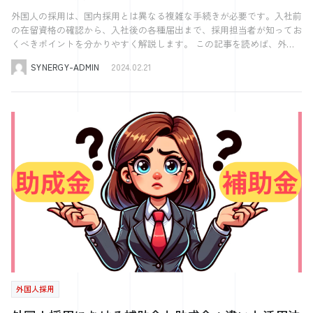
を保証することができます。 書類作成時のチェックポイント 書類作成
業で働くために設計されており、それぞれの業界のニーズに合わせて条
外国人の採用は、国内採用とは異なる複雑な手続きが必要です。入社前
時には、いくつかのチェックポイントがあります。 まず、提出する書
件が定められています。 企業が外国人を採用する際には、これらのビ
の在留資格の確認から、入社後の各種届出まで、採用担当者が知ってお
類が出入国在留管理庁の要求するフォーマットに沿っているかを確認す
ザの種類を理解し、候補者が適切なビザを取得できるようサポートする
くべきポイントを分かりやすく解説します。 この記事を読めば、外国
ることが重要です。また、提出する情報が最新のものであること、そし
ことが重要です。ビザの種類によっては、企業側が特定の手続きを行う
人採用の際の不安や疑問を解消し、スムーズな手続きが可能になりま
て全ての必要なセクションが完全に記入されていることを確認する必要
必要がある場合もありますので、事前にしっかりと情報を収集し、準備
SYNERGY-ADMIN
2024.02.21
す。外国人採用を成功させるための必読ガイドとして、ぜひご活用くだ
があります。 さらに、書類作成時には、外国人従業員のプライバシー
を整えることが求められます。 就労ビザの取得要件と手続きの流れ 就
さい。 採用した外国人が入社する"前"に行う手続き 外国人を採用する
を尊重し、個人情報の保護に十分注意を払うことが求められます。個人
労ビザの取得は、外国人採用において非常に重要なプロセスです。ビザ
際、入社前にはいくつもの重要な手続きが必要です。在留資格の確認か
情報の取り扱いに関しては、適切なセキュリティ対策を講じ、不必要な
取得の要件と手続きの流れを理解することは、企業が外国人労働者をス
ら労働契約の締結まで、採用プロセスを円滑に進めるためのポイントを
情報の開示を避けることが重要です。 書類の保存と管理の重要性 書類
ムーズに採用するためのカギとなります。 まず、就労ビザを取得する
解説します。これらの手続きを適切に行うことで、法的な問題を避け、
の保存と管理は、将来的に発生するかもしれない問題に対処するために
ためには、申請者が特定の条件を満たしていなければなりません。これ
新しい従業員のスムーズな入社を支援できることでしょう。 海外在住
も重要です。定期報告に関連する書類は、指定された期間（通常は少な
には、適切な学歴や職歴、専門的なスキルや資格が含まれます。例え
者の場合 海外在住者を採用する場合、特有の手続きが必要です。 ま
くとも5年間）保存する必要があります。これにより、出入国在留管理
ば、「技術・人文知識・国際業務」ビザの場合、申請者は関連する専門
ず、在留資格認定証明書の申請が必要となります。これは、採用予定者
庁からの問い合わせに対して迅速に対応することができます。 書類の
分野の学歴や職歴を持っている必要があります。また、「特定技能」ビ
が日本での就労が可能であることを証明するものです。採用予定者本人
管理においては、情報の機密性を保持するための適切な措置を講じるこ
ザでは、特定の産業分野での実務経験や技能が必要です。 ビザの申請
または受け入れ企業や行政書士等が 、在留資格認定証明書交付申請書
とが重要です。電子的に保存する場合には、データのバックアップを定
プロセスには、基本的に二つのステップがあります。第一に、在留資格
を提出して申請を行います。 必要な書類：労働契約書、企業の事業内
期的に取り、不正アクセスから保護するためのセキュリティ対策を施し
認定証明書の申請が必要です。これは、日本国外にいる申請者が日本で
容説明書など 申請先：申請人の予定居住地または受け入れ企業等の所
ましょう。 定期報告の書類作成と管理は、特定技能外国人の適切なサ
働くための最初のステップであり、日本国内の企業が申請代理人として
在地を管轄する入国管理局 申請には、複数の書類が必要になります。
ポートと保護を確保するために不可欠なプロセスです。企業は、これら
行うことが一般的です。この証明書が交付されると、申請者は日本の大
また、この手続きには1〜3ヶ月ほどの時間がかかるため、早めの準備が
のポイントを遵守することで、外国人従業員との信頼関係を築き、彼ら
使館や領事館で就労ビザを申請することができます。 第二のステップ
重要です。 さらに、採用予定者は就労ビザを申請する必要がありま
が安心して働ける環境を提供することができます。 定期報告が４半期
は、在留資格変更許可申請です。これは、すでに日本にいる外国人が留
す。 必要な書類：在留資格認定証明書、パスポートなど 申請先：日本
から１年単位に代わったことによるメリット・デメリット 2025年4月の
外国人採用
学や他の在留資格から就労ビザに変更する場合に必要となります。この
大使館や領事館 これらの手続きを通じて、海外在住者の日本での就労
制度改正により、これまで四半期（年4回）ごとに行われていた「特定
場合、申請者自身が手続きを行うことが一般的です。 ビザ申請時に
が可能となります。企業側としては、これらのプロセスをサポートし、
技能の定期報告」が、年1回の提出に変更されました。 この変更によっ