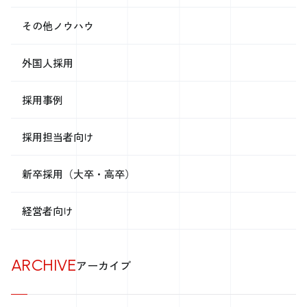
ることで、応募者の信頼を得やすくなります。また、アルバイトに特有
のメリットや、職場環境を強調することで、求職者の関心を引き、応募
その他ノウハウ
へと導くことができます。法的な要件に従い、不当な条件や誤解を招く
表現を避けることも、信頼性を保つために不可欠です。 ポスティング
や採用活動でのチラシの配布のポイント アルバイト募集のチラシを効
外国人採用
果的に配布するには、戦略的なポスティングと配布方法を考慮する必要
があります。 アルバイト募集チラシの配布には、戦略的なアプローチ
が求められます。最も効果的な配布エリアを特定し、ターゲットとする
採用事例
潜在的な応募者が頻繁に訪れる場所を選びます。 たとえば、学校やカ
フェ、地域のコミュニティセンターなどが考えられるでしょう。また、
採用担当者向け
ポスティングに際しては、目立つ位置にチラシを配置し、最大限の視認
性を確保することが重要です。さらに、採用活動におけるイベントやオ
ープンハウスでの積極的な配布も、直接的なコミュニケーションを通じ
新卒採用（大卒・高卒）
て関心を高める良い機会となります。 このように、配布方法と場所を
慎重に選ぶことで、求人チラシの効果を最大化できます。 効果的な求
人募集チラシのテンプレートと素材の選び方 適切なテンプレートと素
経営者向け
材の選び方が、チラシの魅力を大きく左右します。目的に合ったテンプ
レートを選び、ターゲット層に響く素材を用いることで、チラシの効果
を最大限に高めましょう。 求人チラシのテンプレート選びのポイント
ARCHIVE
適切なテンプレートの選択は、チラシの効果を大きく左右します。その
アーカイブ
ため、目的に合ったテンプレートを選ぶことが重要です。 効果的な求
人チラシのテンプレートを選ぶ際には、まず採用する職種やターゲット
層を考慮することが重要です。 例えば、若年層をターゲットにする場