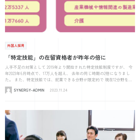
で、企業は補助金や助成金をスムーズに受け取ることが可能になりま
を惹きつける重要な要素です。このセクションでは、ターゲットに合っ
用活動のサポートを行なってもらったので、とても助かりました。 貴
期休暇や運転免許取得の希望が増える傾向があります。 企業として
類作成の流れと注意点 企業が外国人採用においてビザ申請をサポート
す。 注意点 外国人労働者を採用する際に助成金や補助金を活用するこ
たデザインの選び方から、具体的な作成方法までを解説します。 ター
社の求める人物像として大切にされているポイントはどのあたりでしょ
は、これらを理解し、 法律や企業独自のルールをきちんと説明するこ
する際、書類作成の流れと注意点を理解することは非常に重要です。適
とは、企業にとって大きなメリットをもたらしますが、いくつかの重要
ゲットに応じたおしゃれなデザインの選択と絞り込み ターゲット層に
うか？ 特に大事にしていたのは、当社の社風に合っているかどうかと
とが大切です。 柔軟な対応を心がけ、双方が納得できる形を追求する
切な書類の準備は、ビザ申請がスムーズに進む助けになるでしょう。
な注意点があります。 （１）適用される助成金・補助金の理解 助成金
合わせたデザインを選択することは、効果的な求人募集チラシ作成のカ
いう点ですね。 もちろん、経験者の方であればありがたいのですが、
ことが望ましいです。 また、国によって、大事なイベントや祭日など
まず、企業は申請者に必要な書類のリストと、それらの書類が要求する
や補助金には、それぞれ異なる目的や条件があります。外国人労働者の
ギです。このセクションでは、ターゲットに適したデザインの選び方
経験者の方は少なく、伐採の中でも特殊な技術が当社であったりするの
特徴的なものもありますので、文化の理解を深めることも重要です。
情報を明確に伝える必要があります。 必要な書類：雇用契約書、職務
採用や研修に関連する助成金を正確に理解し、自社の状況に最も適した
と、それらをどのように絞り込むかについてくわしく解説します。 チ
で、 なかなか合致する方は少ないだろうと思っています。 多くの社員
Point③ 成長できる環境の提供 給与だけでなく、自己成長の機会も特
記述書、給与証明書など これらの書類は、申請者の職務内容、雇用条
ものを選ぶことが重要です。 （２）申請条件の確認 助成金や補助金の
ラシのデザインは、対象とするターゲット層に大きく依存します。例え
が未経験から入社しているため、 スキルよりも、方向性の合った人材
定技能者にとって重要です。 具体的な仕事内容をしっかりと説明し、
件、給与などを詳細に示すものであり、ビザ申請の核心部分をなしま
申請には、特定の条件が設けられています。これらの条件（例えば、雇
外国人採用
ば、若年層をターゲットにする場合は、明るくて活動的な色使いや現代
を採用することに重きを置いていました。 伐採の現場は、常に複数名
将来のポジションやキャリアのイメージを共有することで、 彼らの成
す。 書類作成の際には、正確性と明確性が求められます。特に、雇用
用形態、訓練内容、期間など）を満たしていることを確認し、必要な書
的なフォントを使用し、視覚的に訴求力のあるデザインが望ましいで
のチームで動くことになります。 現場での伐採作業中はもちろん、車
長をサポートする環境を提供することが大切です。 また、日本語能力
契約書や職務記述書には、申請者の職務内容や責任範囲を具体的かつ正
「特定技能」の在留資格者が昨年の倍に
類や手続きを整える必要があります。 （３）法令遵守 外国人労働者の
す。一方で、プロフェッショナルやキャリア志向の層を対象にする場合
での移動中も常に一緒なので、チームワークがとても重要になります。
をもっと上げたいと感じている外国人も多いです。 日本語学習の機会
確に記載することが重要です。また、これらの書類は、申請者のビザカ
雇用に関しては、ビザや労働許可、労働条件など、関連する法律や規制
は、より洗練された、シンプルかつエレガントなデザインを選ぶと良い
林業は、一番労働災害が多い産業です。 お客様の要望に応える仕事を
の提供は義務化されていますが、 どのような日本語学習があったら良
人手不足の対策として 2019年より開始された特定技能制度ですが、 今
テゴリーと直接関連しているため、ビザの要件に合致していることを確
を遵守することが不可欠です。違反すると助成金・補助金の対象外とな
でしょう。 デザインの選択においては、前述の「70：25：5の法則」を
行うことはもちろんですが、安全面にも配慮しなければなりません。
いのか、 しっかりとコミュニケーションを取ることが重要です。
年2023年6月時点で、17万人を超え、 去年の同じ時期の2倍になりまし
認する必要があります。 さらに、企業は書類の提出期限に注意を払わ
る可能性があります。 （４）文化的・言語的な配慮 外国人労働者に対
応用することが効果的です。この法則によれば、ベースカラー、メイン
現場でどのように進めていくか、何が危ないのか、何に気をつけなけれ
Point④ 職場の人間関係の良好さ 良好な職場の人間関係は非常に重要
た。 また、特定技能では、就業できる分野が限定的で 現在12分野を対
なければなりません。ビザ申請プロセスは時間がかかることが多いた
しては、言語や文化の違いに配慮した職場環境の提供が必要です。これ
カラー、アクセントカラーの比率を適切に配分することで、全体的に調
ばいけないのか。 しっかりとコミュニケーションを取ることが重要で
です。 定期的なミーティングや面談、さらには食事会や社員旅行など
象としていますが、 2024年問題を受けて、政府はトラック、タクシ
め、書類の準備と提出はできるだけ早めに行いましょう。遅延によりビ
には、適切なコミュニケーション手段の確保や、必要に応じた日本語教
和のとれたデザインを作成することができます。 また、ターゲット層
SYNERGY-ADMIN
2023.11.24
す。 メリハリを大事にしており、仕事中のコミュニケーションはもち
様々な取組みを行う企業も増えてきています。 最も重要なことは、個
ー、 バスの運転手といった自動車運送業を追加することを 検討してい
ザ申請が遅れると、企業と申請者双方に不利益をもたらす可能性があり
育の提供も含まれます。 （５）継続的なサポートと 助成金や補助金を
の興味を惹くキャッチコピーを考慮することも重要です。例えば、「未
ろんですが、 普段のコミュニケーションも大事にしているので、その
人はもちろん、出身国について興味を示すことです。 例えば国旗を掲
るようです。 現在、特定技能の在留資格を取得し、日本で働いている
ます。 最後に、企業は申請者との継続的なコミュニケーションを保つ
活用して外国人を採用した後も、彼らが職場にスムーズに馴染めるよ
来を創るあなたへ」といった、ポジティブで前向きなメッセージは、特
ような雰囲気や社風に合う方を採用することをとても重要視していま
げたり、他国の文化を取り入れたりするなど、 出身国に興味を持って
外国人は、 ベトナムが9万7490人と最も多く、全体の56％を占めていま
ことが重要です。申請者からの質問に迅速に対応し、必要な情報を提供
う、継続的なサポートとフォローアップが必要です。これには、定期的
に若年層に効果的です。 写真やイラストを活用した効果的なデザイン
す。 実際に、シナジーのサービスを導入されて、印象的だった点があ
いることがわかるだけでも非常に嬉しいと感じるようです。
す。 これまでは新型コロナウイルスの感染拡大で 海外からの受け入れ
することで、ビザ申請プロセスを円滑に進めることができます。 まと
なフィードバックやキャリア開発の機会の提供も含まれます。 （６）
作成 写真やイラストは、チラシの魅力を高めるための重要な要素で
れば、お聞かせください。 まずは、反響ですね。 これまで待つばかり
に制限がありましたが、 入国規制が緩和されたことで 急激に受け入れ
め この記事では「外国人採用を考える企業が知っておきたい就労ビザ
報告と評価 助成金や補助金を受けた場合、その使用状況に関する報告
す。このセクションでは、これらのビジュアル要素をどのように効果的
で、どうすればいいか行き詰まることが多かったのですが、 様々な手
が増加しているようです。 特定技能の受け入れに関しては、 まずは自
の事実」というテーマのもと、外国人採用における就労ビザの重要性、
が求められることがあります。助成金の目的に沿った使用を確実に行
に活用するかについて解説します。 チラシのデザインにおいて、写真
法を駆使してもらいながら、応募を獲得するための仕掛けを様々実施し
社を選んでもらう必要があります。 そのための大きなポイントの1つが
種類、申請プロセス、必要書類、そして企業が行うべきサポートについ
い、必要な報告書類を適切に提出することが重要です。 これらの点を
やイラストはその視覚的魅力を高める重要な役割を果たします。実際の
ていただきました。 その結果、応募数はもちろん、今までになかった
給与です。 特に、日本で働くことを検討している外国人は、 手取りや
て解説しました。 ・就労ビザの基本: 外国人を日本で雇用するために
踏まえ、助成金や補助金の活用を検討する際には、専門家のアドバイス
職場環境や働く人々の写真を使用することで、求職者に具体的でリアル