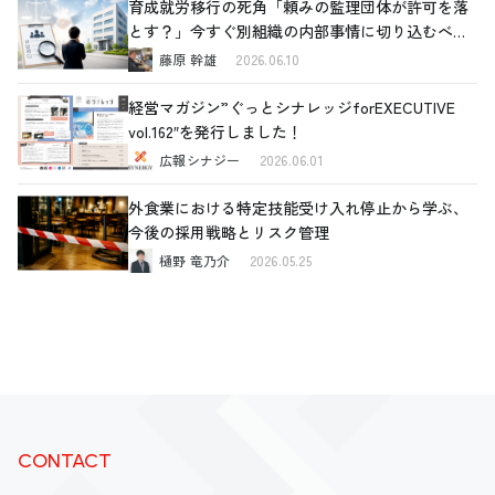
育成就労移行の死角「頼みの監理団体が許可を落
とす？」今すぐ別組織の内部事情に切り込むべき
理由と、確認すべき4つの重要ポイント
藤原 幹雄
2026.06.10
経営マガジン”ぐっとシナレッジforEXECUTIVE
vol.162″を発行しました！
広報シナジー
2026.06.01
外食業における特定技能受け入れ停止から学ぶ、
今後の採用戦略とリスク管理
樋野 竜乃介
2026.05.25
CONTACT