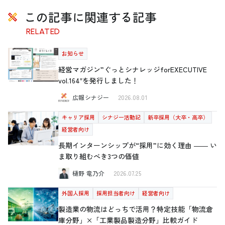
この記事に関連する記事
RELATED
お知らせ
経営マガジン”ぐっとシナレッジforEXECUTIVE
vol.164″を発行しました！
広報シナジー
2026.08.01
キャリア採用
シナジー活動記
新卒採用（大卒・高卒）
経営者向け
長期インターンシップが“採用”に効く理由 ―― い
ま取り組むべき3つの価値
樋野 竜乃介
2026.07.25
外国人採用
採用担当者向け
経営者向け
製造業の物流はどっちで活用？特定技能「物流倉
庫分野」×「工業製品製造分野」比較ガイド