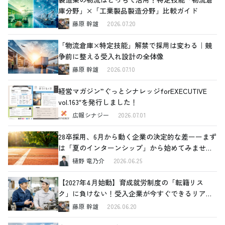
庫分野」×「工業製品製造分野」比較ガイド
藤原 幹雄
2026.07.20
「物流倉庫×特定技能」解禁で採用は変わる｜競
争前に整える受入れ設計の全体像
藤原 幹雄
2026.07.10
経営マガジン”ぐっとシナレッジforEXECUTIVE
vol.163″を発行しました！
広報シナジー
2026.07.01
28卒採用、6月から動く企業の決定的な差ーーまず
は「夏のインターンシップ」から始めてみません
か
樋野 竜乃介
2026.06.25
【2027年4月始動】育成就労制度の「転籍リス
ク」に負けない！受入企業が今すぐできるリアル
な対策
藤原 幹雄
2026.06.20