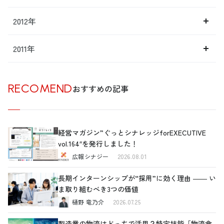
2012年
2011年
RECOMEND
おすすめの記事
経営マガジン”ぐっとシナレッジforEXECUTIVE
vol.164″を発行しました！
広報シナジー
2026.08.01
長期インターンシップが“採用”に効く理由 ―― い
ま取り組むべき3つの価値
樋野 竜乃介
2026.07.25
製造業の物流はどっちで活用？特定技能「物流倉