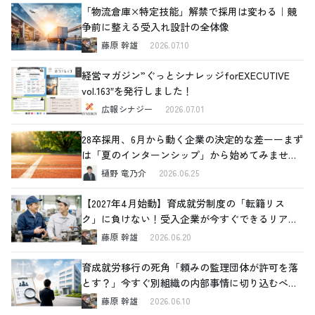
「物流倉庫×特定技能」解禁で採用は変わる｜競
争前に整える受入れ設計の全体像
藤原 幹雄
2026.07.10
経営マガジン”ぐっとシナレッジforEXECUTIVE
vol.163″を発行しました！
広報シナジー
2026.07.01
28卒採用、6月から動く企業の決定的な差ーーまず
は「夏のインターンシップ」から始めてみません
か
樋野 竜乃介
2026.06.25
【2027年4月始動】育成就労制度の「転籍リス
ク」に負けない！受入企業が今すぐできるリアル
な対策
藤原 幹雄
2026.06.20
育成就労移行の死角「頼みの監理団体が許可を落
とす？」今すぐ別組織の内部事情に切り込むべき
理由と、確認すべき4つの重要ポイント
藤原 幹雄
2026.06.10