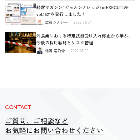
経営マガジン”ぐっとシナレッジforEXECUTIVE
vol.162″を発行しました！
広報シナジー
2026.06.01
外食業における特定技能受け入れ停止から学ぶ、
今後の採用戦略とリスク管理
樋野 竜乃介
2026.05.25
CONTACT
ご質問、ご相談など
お気軽にお問い合わせください