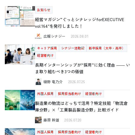
お知らせ
経営マガジン”ぐっとシナレッジforEXECUTIVE
vol.164″を発行しました！
広報シナジー
2026.08.01
キャリア採用
シナジー活動記
新卒採用（大卒・高卒）
経営者向け
長期インターンシップが“採用”に効く理由 ―― い
ま取り組むべき3つの価値
樋野 竜乃介
2026.07.25
外国人採用
採用担当者向け
経営者向け
製造業の物流はどっちで活用？特定技能「物流倉
庫分野」×「工業製品製造分野」比較ガイド
藤原 幹雄
2026.07.20
外国人採用
採用担当者向け
経営者向け