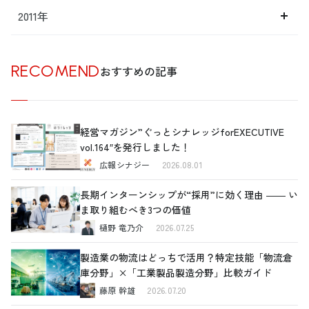
2011年
RECOMEND
おすすめの記事
経営マガジン”ぐっとシナレッジforEXECUTIVE
vol.164″を発行しました！
広報シナジー
2026.08.01
長期インターンシップが“採用”に効く理由 ―― い
ま取り組むべき3つの価値
樋野 竜乃介
2026.07.25
製造業の物流はどっちで活用？特定技能「物流倉
庫分野」×「工業製品製造分野」比較ガイド
藤原 幹雄
2026.07.20