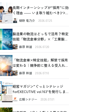
長期インターンシップが“採用”に効
く理由 ―― いま取り組むべき3つの
価値
樋野 竜乃介
2026.07.25
製造業の物流はどっちで活用？特定
技能「物流倉庫分野」×「工業製品
製造分野」比較ガイド
藤原 幹雄
2026.07.20
「物流倉庫×特定技能」解禁で採用
は変わる｜競争前に整える受入れ設
計の全体像
藤原 幹雄
2026.07.10
経営マガジン”ぐっとシナレッジ
forEXECUTIVE vol.163″を発行しま
した！
広報シナジー
2026.07.01