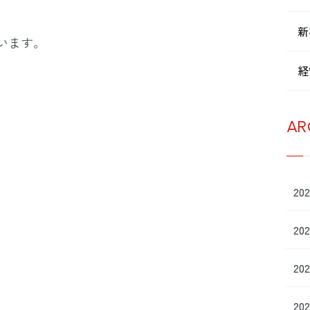
新
います。
経
AR
20
20
20
20