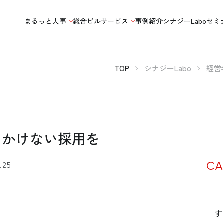
まるっと人事
総合ビルサービス
事例紹介
シナジーLabo
セミ
TOP
シナジーLabo
経営
をかけない採用を
.25
CA
す