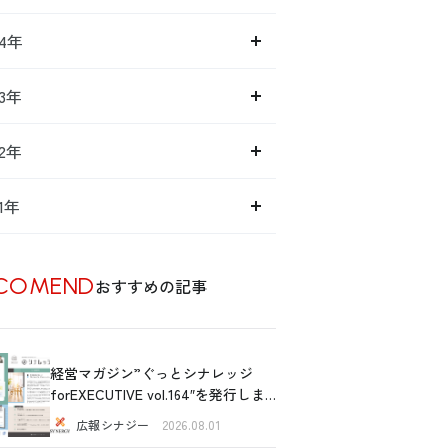
14年
13年
12年
11年
COMEND
おすすめの記事
経営マガジン”ぐっとシナレッジ
forEXECUTIVE vol.164″を発行しま
した！
広報シナジー
2026.08.01