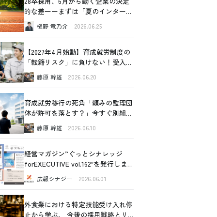
28卒採用、6月から動く企業の決定
的な差ーーまずは「夏のインターン
シップ」から始めてみませんか
樋野 竜乃介
2026.06.25
【2027年4月始動】育成就労制度の
「転籍リスク」に負けない！受入企
業が今すぐできるリアルな対策
藤原 幹雄
2026.06.20
育成就労移行の死角「頼みの監理団
体が許可を落とす？」今すぐ別組織
の内部事情に切り込むべき理由と、
藤原 幹雄
2026.06.10
確認すべき4つの重要ポイント
経営マガジン”ぐっとシナレッジ
forEXECUTIVE vol.162″を発行しま
した！
広報シナジー
2026.06.01
外食業における特定技能受け入れ停
止から学ぶ、 今後の採用戦略とリ