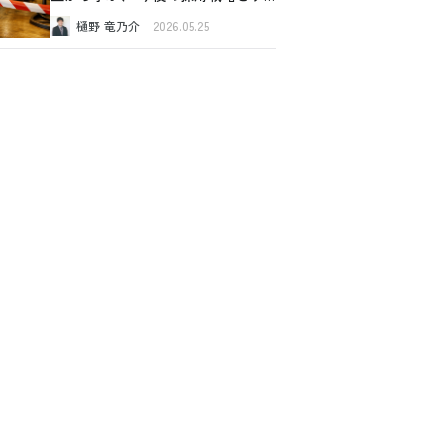
スク管理
樋野 竜乃介
2026.05.25