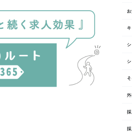
お
キ
シ
シ
そ
外
採
採