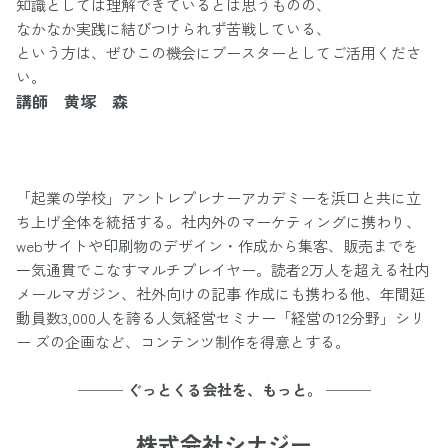
知識としては理解できているとは思うものの、
なかなか実践に結びつけられず苦戦している、
という方は、ぜひこの機会にブースターとしてご活用くださ
い。
講師 黄塚 森
「起業の学校」アントレプレナーアカデミーを浜口と共に立
ち上げ全体を統括する。社内外のマーケティングに携わり、
webサイトや印刷物のデザイン・作成から集客、販売までを
一気通貫でこなすマルチプレイヤー。読者2万人を超える社内
メールマガジン、社外向けの記事 作成にも携わる他、年間延
動員数3,000人を誇る人気経営セミナー「経営の12分野」シリ
ー ズの企画など、コンテンツ制作を得意とする。
─── ぐっとくる会社を、もっと。 ───
株式会社シナジー