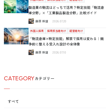
製造業の物流はどっちで活用？特定技能「物流倉
庫分野」×「工業製品製造分野」比較ガイド
藤原 幹雄
2026.07.20
外国人採用
採用担当者向け
経営者向け
「物流倉庫×特定技能」解禁で採用は変わる｜競
争前に整える受入れ設計の全体像
藤原 幹雄
2026.07.10
CATEGORY
カテゴリー
すべて