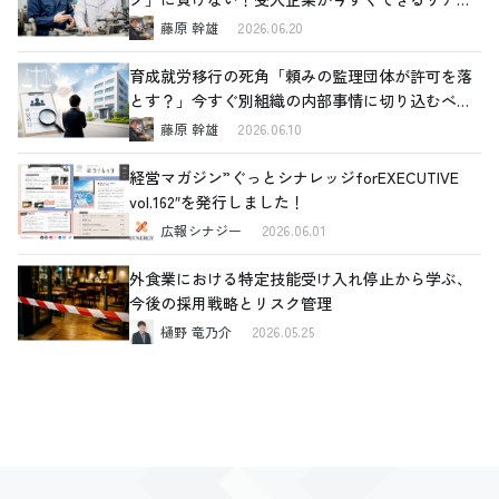
な対策
藤原 幹雄
2026.06.20
育成就労移行の死角「頼みの監理団体が許可を落
とす？」今すぐ別組織の内部事情に切り込むべき
理由と、確認すべき4つの重要ポイント
藤原 幹雄
2026.06.10
経営マガジン”ぐっとシナレッジforEXECUTIVE
vol.162″を発行しました！
広報シナジー
2026.06.01
外食業における特定技能受け入れ停止から学ぶ、
今後の採用戦略とリスク管理
樋野 竜乃介
2026.05.25