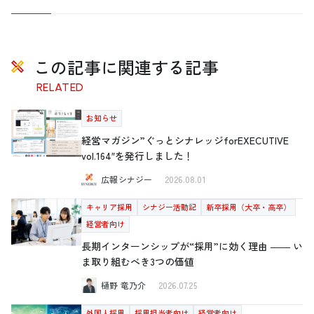
この記事に関連する記事
RELATED
お知らせ
経営マガジン”ぐっとシナレッジforEXECUTIVE
vol.164″を発行しました！
広報シナジー
2026.08.01
キャリア採用
シナジー活動記
新卒採用（大卒・高卒）
経営者向け
長期インターンシップが“採用”に効く理由 ―― い
ま取り組むべき3つの価値
樋野 竜乃介
2026.07.25
外国人採用
採用担当者向け
経営者向け