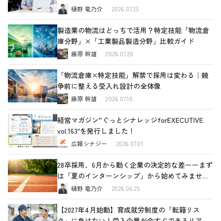
樋野 竜乃介
2026.07.25
製造業の物流はどっちで活用？特定技能「物流倉
庫分野」×「工業製品製造分野」比較ガイド
藤原 幹雄
2026.07.20
「物流倉庫×特定技能」解禁で採用は変わる｜競
争前に整える受入れ設計の全体像
藤原 幹雄
2026.07.10
経営マガジン”ぐっとシナレッジforEXECUTIVE
vol.163″を発行しました！
広報シナジー
2026.07.01
28卒採用、6月から動く企業の決定的な差ーーまず
は「夏のインターンシップ」から始めてみません
か
樋野 竜乃介
2026.06.25
【2027年4月始動】育成就労制度の「転籍リス
ク」に負けない！受入企業が今すぐできるリアル