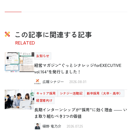
この記事に関連する記事
RELATED
お知らせ
経営マガジン”ぐっとシナレッジforEXECUTIVE
vol.164″を発行しました！
広報シナジー
2026.08.01
キャリア採用
シナジー活動記
新卒採用（大卒・高卒）
経営者向け
長期インターンシップが“採用”に効く理由 ―― い
ま取り組むべき3つの価値
樋野 竜乃介
2026.07.25