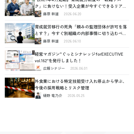
ク」に負けない！受入企業が今すぐできるリアル
な対策
藤原 幹雄
2026.06.20
育成就労移行の死角「頼みの監理団体が許可を落
とす？」今すぐ別組織の内部事情に切り込むべき
理由と、確認すべき4つの重要ポイント
藤原 幹雄
2026.06.10
経営マガジン”ぐっとシナレッジforEXECUTIVE
vol.162″を発行しました！
広報シナジー
2026.06.01
外食業における特定技能受け入れ停止から学ぶ、
今後の採用戦略とリスク管理
樋野 竜乃介
2026.05.25