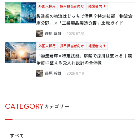
外国人採用
採用担当者向け
経営者向け
製造業の物流はどっちで活用？特定技能「物流倉
庫分野」×「工業製品製造分野」比較ガイド
藤原 幹雄
2026.07.20
外国人採用
採用担当者向け
経営者向け
「物流倉庫×特定技能」解禁で採用は変わる｜競
争前に整える受入れ設計の全体像
藤原 幹雄
2026.07.10
CATEGORY
カテゴリー
すべて