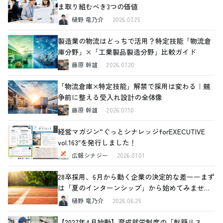
ま取り組むべき3つの価値
樋野 竜乃介
2026.07.25
製造業の物流はどっちで活用？特定技能「物流倉
庫分野」×「工業製品製造分野」比較ガイド
藤原 幹雄
2026.07.20
「物流倉庫×特定技能」解禁で採用は変わる｜競
争前に整える受入れ設計の全体像
藤原 幹雄
2026.07.10
経営マガジン”ぐっとシナレッジforEXECUTIVE
vol.163″を発行しました！
広報シナジー
2026.07.01
28卒採用、6月から動く企業の決定的な差ーーまず
は「夏のインターンシップ」から始めてみません
か
樋野 竜乃介
2026.06.25
【2027年4月始動】育成就労制度の「転籍リス