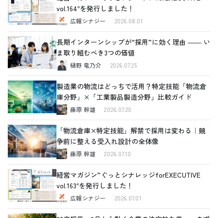
vol.164″を発行しました！
広報シナジー
2026.08.01
長期インターンシップが“採用”に効く理由 ―― い
ま取り組むべき3つの価値
樋野 竜乃介
2026.07.25
製造業の物流はどっちで活用？特定技能「物流倉
庫分野」×「工業製品製造分野」比較ガイド
藤原 幹雄
2026.07.20
「物流倉庫×特定技能」解禁で採用は変わる｜競
争前に整える受入れ設計の全体像
藤原 幹雄
2026.07.10
経営マガジン”ぐっとシナレッジforEXECUTIVE
vol.163″を発行しました！
広報シナジー
2026.07.01