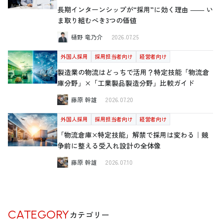
長期インターンシップが“採用”に効く理由 ―― い
ま取り組むべき3つの価値
樋野 竜乃介
2026.07.25
外国人採用
採用担当者向け
経営者向け
製造業の物流はどっちで活用？特定技能「物流倉
庫分野」×「工業製品製造分野」比較ガイド
藤原 幹雄
2026.07.20
外国人採用
採用担当者向け
経営者向け
「物流倉庫×特定技能」解禁で採用は変わる｜競
争前に整える受入れ設計の全体像
藤原 幹雄
2026.07.10
CATEGORY
カテゴリー