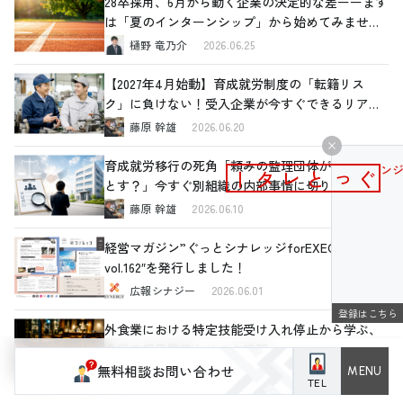
28卒採用、6月から動く企業の決定的な差ーーまず
は「夏のインターンシップ」から始めてみません
か
樋野 竜乃介
2026.06.25
【2027年4月始動】育成就労制度の「転籍リス
ク」に負けない！受入企業が今すぐできるリアル
な対策
藤原 幹雄
2026.06.20
育成就労移行の死角「頼みの監理団体が許可を落
メールマガジン
ぐっとレター
とす？」今すぐ別組織の内部事情に切り込むべき
理由と、確認すべき4つの重要ポイント
藤原 幹雄
2026.06.10
経営マガジン”ぐっとシナレッジforEXECUTIVE
vol.162″を発行しました！
広報シナジー
2026.06.01
登録はこちら
外食業における特定技能受け入れ停止から学ぶ、
今後の採用戦略とリスク管理
無料相談お問い合わせ
樋野 竜乃介
2026.05.25
TEL