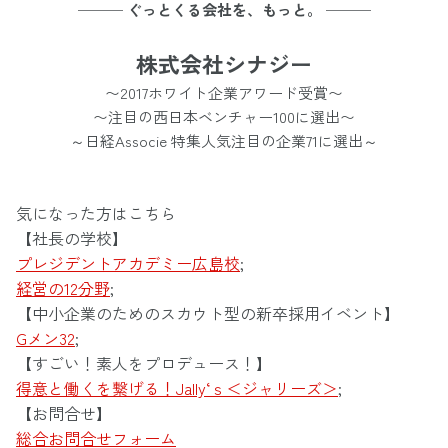
─── ぐっとくる会社を、もっと。 ───
株式会社シナジー
〜2017ホワイト企業アワード受賞〜
〜注目の西日本ベンチャー100に選出〜
～日経Associe 特集人気注目の企業71に選出～
気になった方はこちら
【社長の学校】
プレジデントアカデミー広島校
;
経営の12分野
;
【中小企業のためのスカウト型の新卒採用イベント】
Gメン32
;
【すごい！素人をプロデュース！】
得意と働くを繋げる！Jally‘ｓ＜ジャリーズ＞
;
【お問合せ】
総合お問合せフォーム