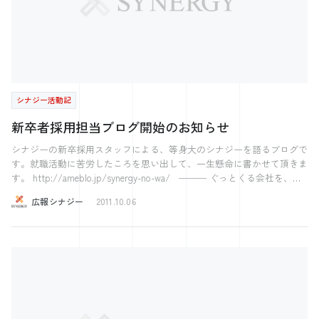
デミー広島校 経営の12分野 【中小企業のためのスカウト型新卒採用イ
ベント】 Gメン32 【すごい！素人をプロデュース！】 得意と働くを繋
げる！Jally‘ｓ＜ジャリーズ＞ 【お問合せ】 総合お問合せフォーム
シナジー活動記
新卒者採用担当ブログ開始のお知らせ
シナジーの新卒採用スタッフによる、等身大のシナジーを語るブログで
す。就職活動に苦労したころを思い出して、一生懸命に書かせて頂きま
す。 http://ameblo.jp/synergy-no-wa/ ─── ぐっとくる会社を、も
っと。 ─── 株式会社シナジー 〜2017ホワイト企業アワード受賞〜 〜
広報シナジー
2011.10.06
注目の西日本ベンチャー100に選出〜 ～日経Associe 特集人気注目の企
業71に選出～ 気になった方はこちら 【社長の学校】 プレジデントア
カデミー広島校 経営の12分野 【中小企業のためのスカウト型新卒採用
イベント】 Gメン32 【すごい！素人をプロデュース！】 得意と働くを
繋げる！Jally‘ｓ＜ジャリーズ＞ 【お問合せ】 総合お問合せフォーム