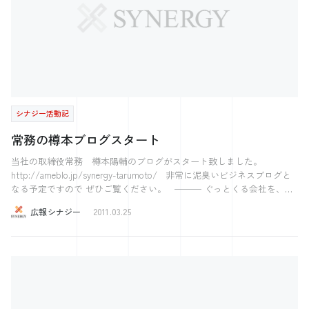
シナジー活動記
常務の樽本ブログスタート
当社の取締役常務 樽本陽輔のブログがスタート致しました。
http://ameblo.jp/synergy-tarumoto/ 非常に泥臭いビジネスブログと
なる予定ですので ぜひご覧ください。 ─── ぐっとくる会社を、も
っと。 ─── 株式会社シナジー 〜2017ホワイト企業アワード受賞〜 〜
広報シナジー
2011.03.25
注目の西日本ベンチャー100に選出〜 ～日経Associe 特集人気注目の企
業71に選出～ 気になった方はこちら 【社長の学校】 プレジデントア
カデミー広島校 経営の12分野 【中小企業のためのスカウト型新卒採用
イベント】 Gメン32 【すごい！素人をプロデュース！】 得意と働くを
繋げる！Jally‘ｓ＜ジャリーズ＞ 【お問合せ】 総合お問合せフォーム