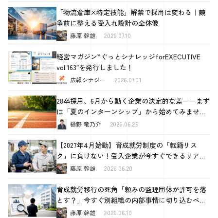
「物流倉庫×特定技能」解禁で採用は変わる｜競
争前に整える受入れ設計の全体像
藤原 幹雄
2026.07.10
経営マガジン”ぐっとシナレッジforEXECUTIVE
vol.163″を発行しました！
広報シナジー
2026.07.01
28卒採用、6月から動く企業の決定的な差ーーまず
は「夏のインターンシップ」から始めてみません
か
樋野 竜乃介
2026.06.25
【2027年4月始動】育成就労制度の「転籍リス
ク」に負けない！受入企業が今すぐできるリアル
な対策
藤原 幹雄
2026.06.20
育成就労移行の死角「頼みの監理団体が許可を落
とす？」今すぐ別組織の内部事情に切り込むべき
理由と、確認すべき4つの重要ポイント
藤原 幹雄
2026.06.10