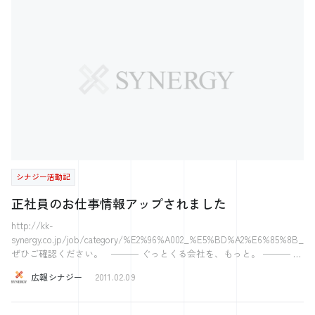
ちら 【社長の学校】 プレジデントアカデミー広島校 経営の12分野 【中
小企業のためのスカウト型新卒採用イベント】 Gメン32 【すごい！素
人をプロデュース！】 得意と働くを繋げる！Jally‘ｓ＜ジャリーズ＞
【お問合せ】 総合お問合せフォーム
シナジー活動記
正社員のお仕事情報アップされました
http://kk-
synergy.co.jp/job/category/%E2%96%A002_%E5%BD%A2%E6%85%8B
ぜひご確認ください。 ─── ぐっとくる会社を、もっと。 ─── 株
式会社シナジー 〜2017ホワイト企業アワード受賞〜 〜注目の西日本ベ
広報シナジー
2011.02.09
ンチャー100に選出〜 ～日経Associe 特集人気注目の企業71に選出～ 気
になった方はこちら 【社長の学校】 プレジデントアカデミー広島校 経
営の12分野 【中小企業のためのスカウト型新卒採用イベント】 Gメン32