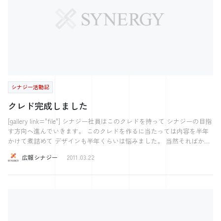
シナジー活動記
クレド完成しました
[gallery link="file"] シナジー社員はこのクレドを持って シナジーの目指
す方向へ進んでいきます。 このクレドを作るに当たっては内容を半年
かけて煮詰めて デザインも半年くらいは悩みました。 当然そればかり
をやっていたわけではありませんが 取組んで1年経過してようやく完成
広報シナジー
2011.03.22
です。 シナジーの羅針盤として活躍してほしいと願っています。
─── ぐっとくる会社を、もっと。 ─── 株式会社シナジー 〜2017ホ
ワイト企業アワード受賞〜 〜注目の西日本ベンチャー100に選出〜 ～
日経Associe 特集人気注目の企業71に選出～ 気になった方はこちら
【社長の学校】 プレジデントアカデミー広島校 経営の12分野 【中小企
業のためのスカウト型新卒採用イベント】 Gメン32 【すごい！素人を
プロデュース！】 得意と働くを繋げる！Jally‘ｓ＜ジャリーズ＞ 【お問