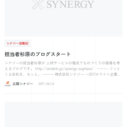
シナジー活動記
担当者杉原のブログスタート
シナジーの担当者杉原が 人材サービスの視点でものづくりの現場を考
えるブログです。 http://ameblo.jp/synergy-sugihara/ ─── ぐっと
くる会社を、もっと。 ─── 株式会社シナジー 〜2017ホワイト企業ア
ワード受賞〜 〜注目の西日本ベンチャー100に選出〜 ～日経Associe 特
広報シナジー
2011.06.14
集人気注目の企業71に選出～ 気になった方はこちら 【社長の学校】
プレジデントアカデミー広島校 経営の12分野 【中小企業のためのスカ
ウト型新卒採用イベント】 Gメン32 【すごい！素人をプロデュー
ス！】 得意と働くを繋げる！Jally‘ｓ＜ジャリーズ＞ 【お問合せ】 総
合お問合せフォーム