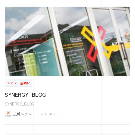
の学校】 プレジデントアカデミー広島校 経営の12分野 【中小企業のた
めのスカウト型新卒採用イベント】 Gメン32 【すごい！素人をプロデ
ュース！】 得意と働くを繋げる！Jally‘ｓ＜ジャリーズ＞ 【お問合せ】
総合お問合せフォーム
シナジー活動記
SYNERGY_BLOG
SYNERGY_BLOG
広報シナジー
2011.01.29