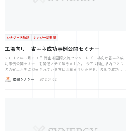
シナジー活動記
シナジー活動記
工場向け 省エネ成功事例公開セミナー
２０１２年３月２３日 岡山県国際交流センターにて工場向け省エネ成
功事例公開セミナーを開催させて頂きました。 今回は岡山県内で２６
名の省エネをご担当されている方にお集まりいただき、各地で成功して
いる工場の省エネの手法についてお伝えさせて頂きました。 そうきた
広報シナジー
2012.04.02
か！ というようなビックリする内容などもあったと思いますが、私た
ちとしては普段行っていることなどを説明させて頂くだけですので、緊
張の度合いは低いセミナーになります。 ですが、現場で困っている声
をご担当の方からお話しして頂くのには貴重な場ですので、今後も継続
して行っていきたいと考えています。 [gallery link="file"
ids="176,177,178,186,187,188,174,175"] ─── ぐっとくる会社を、もっ
と。 ─── 株式会社シナジー 〜2017ホワイト企業アワード受賞〜 〜注
目の西日本ベンチャー100に選出〜 ～日経Associe 特集人気注目の企業
71に選出～ 気になった方はこちら 【社長の学校】 プレジデントアカ