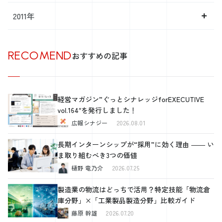
2011年
RECOMEND
おすすめの記事
経営マガジン”ぐっとシナレッジforEXECUTIVE
vol.164″を発行しました！
広報シナジー
2026.08.01
長期インターンシップが“採用”に効く理由 ―― い
ま取り組むべき3つの価値
樋野 竜乃介
2026.07.25
製造業の物流はどっちで活用？特定技能「物流倉
庫分野」×「工業製品製造分野」比較ガイド
藤原 幹雄
2026.07.20