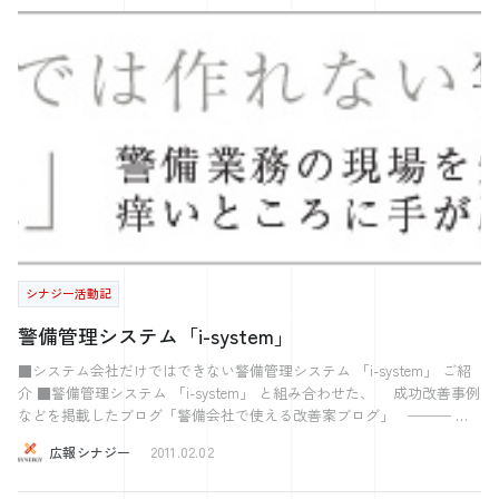
【すごい！素人をプロデュース！】 得意と働くを繋げる！Jally‘ｓ＜ジ
ャリーズ＞ 【お問合せ】 総合お問合せフォーム
シナジー活動記
警備管理システム「i-system」
■システム会社だけではできない警備管理システム 「i-system」 ご紹
介 ■警備管理システム 「i-system」 と組み合わせた、 成功改善事例
などを掲載したブログ「警備会社で使える改善案ブログ」 ─── ぐ
っとくる会社を、もっと。 ─── 株式会社シナジー 〜2017ホワイト企
広報シナジー
2011.02.02
業アワード受賞〜 〜注目の西日本ベンチャー100に選出〜 ～日経
Associe 特集人気注目の企業71に選出～ 気になった方はこちら 【社長