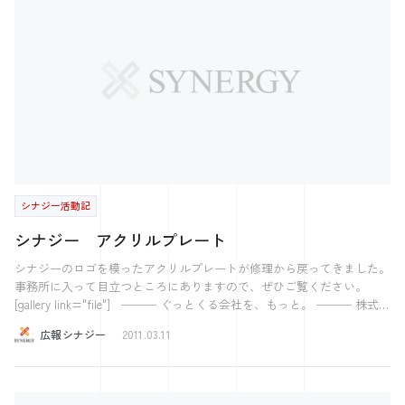
皆さんへの提案 ある機関の情報ですが 労働者派遣法改正が正社員雇用
増加につながるかどうかについて調査を実施した。 調査期間は10年12月
21～22日。企業の人事採用担当者１００人から回答を得た。 派遣法が改
正され、登録型派遣や製造派遣が原則禁止になった場合に正社員での雇
用が増えると思うかを聞いたところ、「まったく思わない」が33・７％
と最 も多く、次いで「思わない」が32・７％となった。一方、「思
う」は15・４％、「非常に思う」は２・９％だった。全体の66・４％
は、派遣法が改正され ても正社員雇用の増加にはつながらないと考え
ていることがわかった。 正社員雇用が増えないと思う理由を見ると、
「正社員の雇用は、企業の体力が必要」「現在の経済状況では無理」な
ど、景気が低迷している状況では、法律が変わっても正社員を雇う余力
シナジー活動記
がないことをうかがわせる回答が目立った。 という内容です。 こちら
は正社員になるためには、まず戦力としての自分を磨きあげなければな
シナジー アクリルプレート
りません。 まず、ご自身にどういった武器があるのか。 そういった部
分を少しずつ棚卸ししながら、強みを尖らせ、就職に有利な自分を作っ
シナジーのロゴを模ったアクリルプレートが修理から戻ってきました。
ていってください。 またこういった機会を設けさせて頂きますので、
事務所に入って目立つところにありますので、ぜひご覧ください。
宜しくお願い致します。 ─── ぐっとくる会社を、もっと。 ───
[gallery link="file"] ─── ぐっとくる会社を、もっと。 ─── 株式会
株式会社シナジー 〜2017ホワイト企業アワード受賞〜 〜注目の西日本
社シナジー 〜2017ホワイト企業アワード受賞〜 〜注目の西日本ベンチ
広報シナジー
2011.03.11
ベンチャー100に選出〜 ～日経Associe 特集人気注目の企業71に選出～
ャー100に選出〜 ～日経Associe 特集人気注目の企業71に選出～ 気にな
気になった方はこちら 【社長の学校】 プレジデントアカデミー広島校
った方はこちら 【社長の学校】 プレジデントアカデミー広島校 経営の
経営の12分野 【中小企業のためのスカウト型新卒採用イベント】 Gメン
12分野 【中小企業のためのスカウト型新卒採用イベント】 Gメン32
32 【すごい！素人をプロデュース！】 得意と働くを繋げる！Jally‘ｓ＜
【すごい！素人をプロデュース！】 得意と働くを繋げる！Jally‘ｓ＜ジ