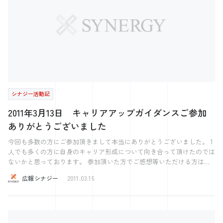
合せ】 総合お問合せフォーム
シナジー活動記
2011年3月13日 キャリアアップガイダンスご参加
ありがとうございました
今回も多数の方にご参加頂きまして本当にありがとうございました。 1
人でも多くの方に自身のキャリア形成について向き合って頂けたのでは
ないかと思っております。 参加頂いた方でご感想等いただける方は当
社までメールをお願い致します。 ・開催要領 日 時 2011年3月13日
広報シナジー
2011.03.15
（日） 13:30～16:00 内 容 ＜就職活動を成功させるには！＞ 1. 求人
状況の現状を把握しよう 2. 企業が正社員より非正社員を増やす理由 3.
雇用形態別の特徴（それぞれのメリットとデメリット） 4. 自分の強み
を把握しよう（セールスポイントの確立） 5. 自分磨きが重要なポイン
ト 6. 株式会社シナジーでお手伝いできること 7. 株式会社シナジーから