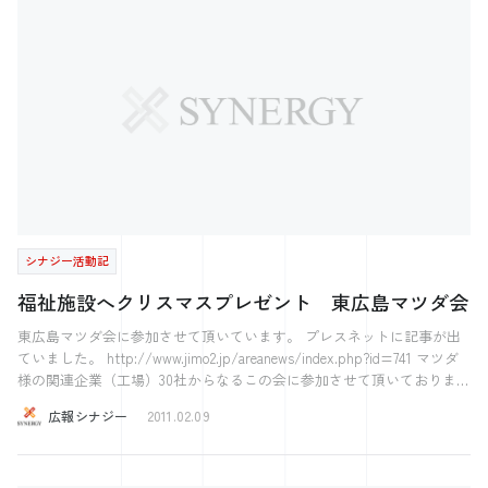
ジャリーズ＞ 【お問合せ】 総合お問合せフォーム
ャリーズ＞ 【お問合せ】 総合お問合せフォーム
シナジー活動記
福祉施設へクリスマスプレゼント 東広島マツダ会
東広島マツダ会に参加させて頂いています。 プレスネットに記事が出
ていました。 http://www.jimo2.jp/areanews/index.php?id=741 マツダ
様の関連企業（工場）30社からなるこの会に参加させて頂いております
が、こういった活動を通して少しでも地域に貢献できればと考えており
広報シナジー
2011.02.09
ます。 ─── ぐっとくる会社を、もっと。 ─── 株式会社シナジー
〜2017ホワイト企業アワード受賞〜 〜注目の西日本ベンチャー100に選
出〜 ～日経Associe 特集人気注目の企業71に選出～ 気になった方はこ