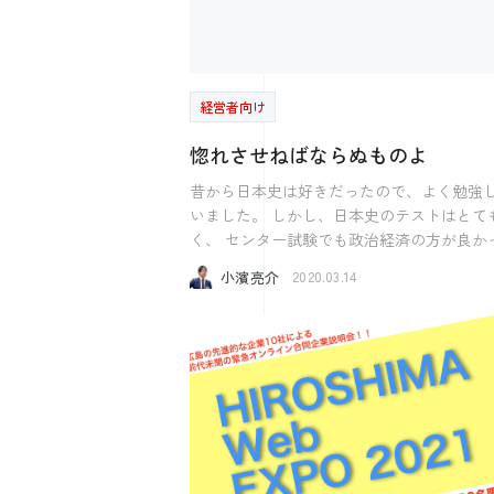
適時情報を伝えて、どこまで進んでいるか。 
していくかということになります。 お客様と
つにそれが完了するかのゴールを共有しな
関係性を作っていくために商品開発したり
ばならないのです。 社長がそれを守らなけれ
業したり、 財務をちゃんと管理したり、採用し
ば社員も他の仕事の期限を守るわけがあり
たり、育成したり、投資をするのです。 その
ん。 社員との感覚を合わせて、行わなければ社
一つ一つが経営にとって必要不可欠な要素
経営者向け
員に呆れられ退職する可能性も大きくなっ
す。 社長がいなくなったらその一つができな
惚れさせねばならぬものよ
ます。 しっかりと、コミュニケーションをと
くなり、 経営がおかしくなってしまうことがあ
って、要望に対して、どこまで進んでいる
ります。 経営とは不思議なもので、何か一つ
昔から日本史は好きだったので、よく勉強
それを明確にしなければならないのです。 も
の事ができていたらたまたま成功すること
いました。 しかし、日本史のテストはとても悪
ちろん全てを聞いて実行しなければならな
ります。 市場の状態により商品が爆発的に売
く、 センター試験でも政治経済の方が良かった
いうことではありません。 会社にとって必要
れ、良い状態になります。 しかし、私達も経
のでそちらを利用したのを覚えています。 最
なことは「社員は理解してくれている」で
小濱亮介
験しましたが長く続くことはありません。 市
2020.03.14
近、歴史の中で特に戦国武将の言葉を見る
く、 ちゃんと話をしなければなりません。 そ
場も変化しますし、競合もどんどん現れて
にしています。 歴史を見れば普遍的なことも多
うやって良い環境を作っていかなければな
す。 お客様にとって私達の商品やサービスが
く見えてきます。 先日読んだ言葉は徳川家康
いのです。
価値が高かったとしても 外部環境により価値の
が書いたとされている言葉を紹介いたしま
低いものに変わってしまう可能性があるの
「大将の戒め」 大将というものは 敬われている
す。 故に、経営はたまたまうまくいくことが
ようで その実家来に 絶えず落ち度を探られて
あるということです。 うまくいったことでで
いるものだ 恐れられているようで侮られ 親しま
きたと勘違いしてしまうのです。 なので、ま
れているようで疎んじられ 大将というものは 絶
た同じようにやろうと思うとできなかった
えず勉強せねばならぬし 礼儀もわきまえねばな