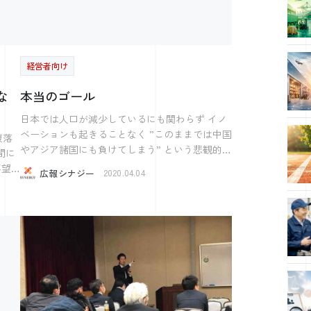
りますし、経営力も強くなるのだと思います。
 延
がる依頼でも 「オレ、そういうの向かないんだ
誰もやっていないタイミングでやると競合が少
ま
よね」 といって、サラッと依頼を断るわけで
を見
ないので、とてもやりやすくなります。 戦わ
す。 断られるたび 「あなたの生産性は上がる
りと
ない採用、自分たち独自の採用をイマ考え、イ
かもしれないが あなたがいるチームとしては
マやっていくべきなのではないかと思います。
経営者向け
生産性は上がらんのですよ！」 と、心の中
言わ
画発表
で泣くわけです。 杉原調べ では、このフレー
な
本当のゴール
ズを使う人の多くは ワンセットで、大体この言
場な
葉を使います。 上司の言うことには、 「Yes!
日本では人口が減少しているにも関わらず イノ
とい
か、ハイ！か、わかりました！だろ！」 ※ほ
ベーションも起きることなく ”このままでは中国
腹落
ぼ、偏見です。 そう、「頼まれごとは、試さ
やアジア諸国にも負けてしまう” という悲観的な
経営
途切
れごと」だという クロフネカンパニー代表取
話をよく耳にします。 一個人として捉えると
広報シナジー
2020.04.04
締役 中村文昭さんの 精神を引き継いだ言葉だ
奇妙な理屈です。 まず戦争ではないのだから
声は
、回
と解釈して 自分を納得させようと試みてみまし
市場での競争で国家が勝つとか負けるとか 議論
して
し
た。 わかります。 それぞれ、単品でその格言
をしても自分たちには 何の変化はありません。
思い
に触れてみれば それぞれ、良い言葉です。 こ
経済環境が変化する中で あたらしく生まれる
たり
れらをワンセットで言ってくる人に 共通してい
会社もあれば 残念ながら退場していく会社もあ
るのが 自分が不得意な仕事はやらない という
る。 その結果日本の会社が 競争に負けたとし
関心
ワガママにも似た 仕事の取捨選択の 強い腕力を
ても 世界にはいくらでも会社があるのだから そ
持っているということ。 それには、絶望しつ
こで働くかフリーランスとして 生きていくだけ
す。
いう
つもあり 羨ましくもありました。 もう一つの
のことなので 悲観的な話ではありません。 日
ース