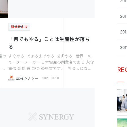
20
ェブに対応する準備ができていない」としてと
「御
書かれていました。 ウェブに対応する準備と
20
は一体何でしょうか。 Youtubeチャンネルを立
ち上げる？ カメラ付きのパソコンを準備する？
経営者向け
等々 思いつくことは1つあたり、15分以内にで
20
、今
きるのではないかと思っています。 ウェブに
「何でもやる」ことは生産性が落ち
かを
OB
対応する準備ができないというよりかは ウェ
る
20
ブで採用するということを知らないのではない
出会
らそ
でしょうか。 知らないのが悪いというわけで
議の
すぐやる できるまでやる 必ずやる 世界一の
はありませんが 他の会社ができていないから
モーターメーカー 日本電産の創業者である 永守
い中、活動することは非常におすすめです。
しろ
逆にそれができれば良い採用ができるかもしれ
と
重信 会長 兼 CEO の格言です。 社会人になれ
RE
のだ
ません。 合同説明会に出ても知名度のある会
ば 誰もが一度は耳にされたことがある 格言かも
広報シナジー
社に学生が集まり、学生が集まらなかった会社
2020.04.18
者数
しれません。 すぐやる できるまでやる 必ず
言う
が 合同説明会が無いことにより学生に知って
やる 自分はこの言葉が苦手でした。 当然、理
もらいやすいかもしれません。 学生に認知し
 オ
解はしているのです。 この格言が示す精神は社
だけ
てもらうパイプラインは複数あります。 そこ
ます
会人として、 とても大切な本質を示していると
を知ってなにかトライすることで、今までにな
いうことは。 ただ、私の周りでこの格言を 口
せ
い採用活動ができるかもしれません。 今の外
にする人の多くは 私がその人に仕事を依頼し
部環境だからこそできることを見つけ忙しい時
た場合 理屈をつけてあっさり断わることが多い
間の中でやっていく。 それが採用力も強くな
のです。 会社としては５倍くらい 生産性の上