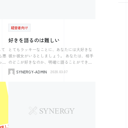
昔のテレビ番組を You Tubeで観てもすごく面白
い
安定部の回し者感があふれる講演でしたが、 終
る〜」という格言に 向き合えるようになるには
いかといえば そうでもありません。 伝説の番
けれ
、営
了後は想像以上に質問をたくさんいただいてそ
自分自身の提供できる価値を しっかりと見極
組「8時だョ！全員集合」 を観ても、随分古風
れだけ皆様の関心が高いテーマだったのだとあ
め、理解し 高め、それに集中すること。 相手
なネタにさえ感じます。 冷静に振り返ってみ
ませ
らためて実感しています。 私が提唱している
に「価値がある」 と、思ってもらえる 仕事に集
ると 昔のテレビ番組が面白かったのではなく 選
で
経営者向け
採用の切り口や手順は、過去様々なセミナーで
中して、少し余裕を持つこと。 社会人になり
択肢が少なかったので視聴者となる国民の価値
てき
お伝えしてきているので、聞かれた方も多いと
２０年近く経過しましたが ようやく消化しはじ
観が似通っていただけかもしれません。 今は
好きを語るのは難しい
思います。 そのため、今回ご紹介するのは、
めてきました。 会社が小さなころは 何でも自
私たちの価値観が多様化し 「何を面白いと感じ
か。
《社員のマネジメントについて》にさせてもら
して
分でやらないといけないので 本当に色々なこと
とてもラッキーなことに、あなたには大好きな
るか」も多様化した 進化の上で起きている変化
があ
います。 これについては、モチベーションサ
をやってきました。 それが当たり前だと思っ
彼か彼女がいるとしましょう。 あなたは、相手
です。 昭和30年代の子供の様に 巨人・大鵬・
いと
イクル理論を提唱している、 フレデリック・ハ
ていました。 でも近年では 外部環境も変わり
のどこが好きなのか、明確に語ることができる
卵焼き なんていうわかりやすい 価値観では無い
ーズバーグ氏のデータに基づいてお話ししまし
アウトソーシング事業者も 充実してきており
でしょうか。 「優しいところ」「料理が上手」
わけです。 多様化が進む社会の中で 残った数
はな
SYNERGY-ADMIN
2020.03.07
た。 この理論は、 近年モチベーションをいか
よう
業務委託することで 自分自身のやるべきことに
「子供好き」いろいろな要素を並べることによ
少ない共通点が 一億総日本人ということ。 日
きま
に管理するかという理論が進化しているなかの
集中することもできます。 労働法令が更に厳
って、 相手の良いところを語ることはカンタン
本の素晴らしさを伝える 日本賛美型の番組が増
らな
土台となる理論です。 この理論の特性として
しくなり 日本も本格的に生産性を 高めないとい
です。 ではあなたは優しくて、料理がうまく
えている 理由もこの辺しか共通項が 見当たらな
は、「満足要因」と「衛生要因」という2種類あ
す。
けなくなりました。 これまでは、不得意だけ
て、子供が好きな人であれば、 どういった人で
くなったことが原因でしょう。 日本文化、素
で
るというもの。 衛生要因というのは、それが
れども 社員は頑張っているというのは 一定の評
も付き合えるのでしょうか。 当然、そうでは
晴らしい。 日本、親切な人が多くて素晴らし
ないと不満が高まるが、 それらがいくらたくさ
価を得ることができました。 しかし、既に 悠
ないはずです。 あなたが大好きな相手は、確
い。 日本、食事が美味しい。 日本、過去の偉人
んあったとしても満足や納得にはつながらない
長なことを言っていられません。 どうやった
かに優しく、料理がうまく、子供好きかもしれ
が素晴らしい。 日本人であるということは 日
要素です。 たとえば、給与が高い、残業が少
って、 人は得意な事をやった方がはるかに パフ
ませんが、 それはその人の情報の一部でしかあ
本で暮らす多くの人にとって 共通のアイデンテ
り、
ない、休日が多い、会社のネームバリューがあ
ォーマンス高いわけですから。 仕事は細分化
りません。 あなたがつきあいたいのはそうい
ィティ。 随分と日本という国を プッシュし始