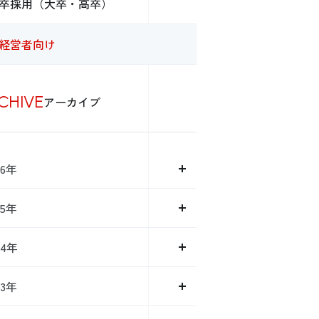
卒採用（大卒・高卒）
経営者向け
CHIVE
アーカイブ
26年
25年
24年
23年