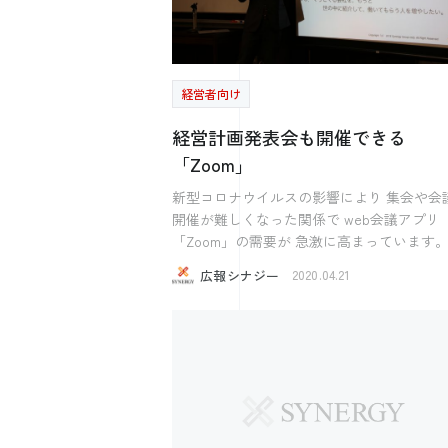
う。 しかし、大変な時期に採用して一緒に頑
おいてはホールインワンもあります。 話をし
張った社員は 将来会社を支えてくれる人材にな
ている中で、求職者がビビッと来て一発で
るかもしれません。 就職先は少ない中、自分
社で働きます」と言うパターン しかし、ほとん
を見つけてくれた会社に感謝し、 その恩義を十
どそんなことはありません。 採用はどちらか
経営者向け
分に感じてくれるかもしれません。 もちろん恩
というとアイアンやウェッジで少しずつ 近づく
義を感じて欲しいから採用するのではなく
ことをおすすめします。 分かりやすいコース
経営計画発表会も開催できる
は大変だけれども今後どう変わっていくの
の人もいますが、絶対にドライバーを使うと
「Zoom」
考えるきっかけになるかもしれません。 こう
になってしまう人もいます。 その人がどんな
いう時にいろんな方法で優秀な学生や人と
タイプなのか、地図がないので話をしなが
新型コロナウイルスの影響により 集会や会
っていく確率は上がるので、 周りがやっていな
の地図を描かなければならないのです。 履歴書
開催が難しくなった関係で web会議アプリ
は地図のようでそれはよく見せようと、む
「Zoom」の需要が 急激に高まっています。 
簡単にカップが入りますよと書いてあるも
ある記事によると コロナ以前と比べて
広報シナジー
ったりします。 カップを入れられる側もとり
2020.04.21
「Zoom」の株価は2.4倍に アカウント登録
あえず入れて欲しい（採用して欲しい）と
は300%増加したと 言われています。 「Zoom」
気持ちが少ながらずあります。 しかし、ほと
の利用方法としては 主に社内会議や社内研修
んどの人が打とうともせずにただ見ている
ンラインセミナーでの利用がメインになり
という人もおります。 それではコースにも立て
が 実は「経営計画発表会」でも 使うことができ
ないので、採用なんてできるわけがありま
るのです。 1年間の総仕上げであり、 次年度へ
ん。 採用に近づくための道具はあるでしょう
の想いを昂らせる 企業にとって大事なイベント
か？ 一例ですが、求職者に名刺を渡している
である 「経営計画発表会」 できれば開催したい