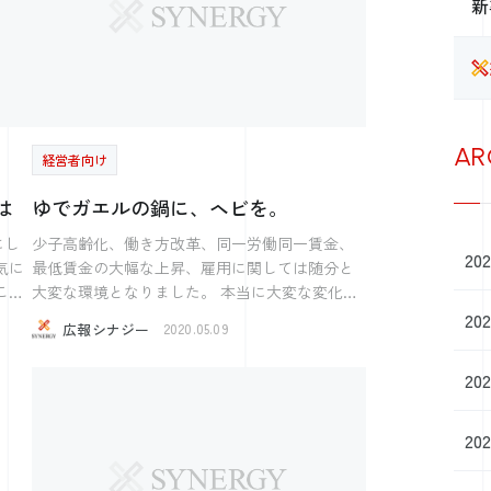
新
欲し
すべてノートパソコンに入れ替えたため、すぐ
どの
に対応できました。 電話もあるため社内には常
に２～３名いる体制ではありますが、 大抵のこ
ご興
とは家でもできました。 クラウド化をどんどん
いま
進めていったときは本当にいろんな意見があり
ました。 本当に必要なのか。 社内にいれば解決
AR
経営者向け
するのではないか。 新しい物好きだね。。。 し
かし、有事の際や変化が起きるときにスムーズ
は
ゆでガエルの鍋に、ヘビを。
に事が運ぶなぁと実感しています。 困ったこと
があればなんでも聞いて下さい。 最近Web会議
にし
少子高齢化、働き方改革、同一労働同一賃金、
20
ツールの問い合わせがかなり多いです。（笑 中
最低賃金の大幅な上昇、雇用に関しては随分と
にはZoomを使って、経営計画発表会をする会社
大変な環境となりました。 本当に大変な変化だ
さんもいらっしゃいます。 IT補助金も拡充され
と思うのですが、これで良かったのかもしれま
20
広報シナジー
2020.05.09
ており、こういうタイミングで入れるのも良い
せん。 今更説明するものでもありませんが、
と思います。 助成金、補助金とたくさんの出て
採用
気づかぬほどゆっくりと進行していく危機に
20
いますので 適切な情報をしっかりとって、暗く
は、 人は気づかずに対応を間違えて瀕死の状態
長いトンネルを切り抜けていきましょう。
になる場合もあるという警告を与えてくれてい
る 「ゆでガエル理論」というものがあります。
20
この働き方改革を含める急激な雇用環境の変化
は、茹でられているカエルの鍋に、ヘビを放り