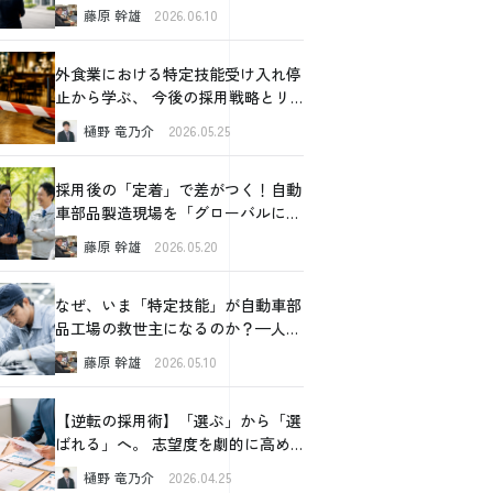
の内部事情に切り込むべき理由と、
藤原 幹雄
2026.06.10
確認すべき4つの重要ポイント
外食業における特定技能受け入れ停
止から学ぶ、 今後の採用戦略とリ
スク管理
樋野 竜乃介
2026.05.25
採用後の「定着」で差がつく！自動
車部品製造現場を「グローバルに強
い組織」に変える3つの成功法則
藤原 幹雄
2026.05.20
なぜ、いま「特定技能」が自動車部
品工場の救世主になるのか？—人手
不足の常識を覆す人材戦略
藤原 幹雄
2026.05.10
【逆転の採用術】「選ぶ」から「選
ばれる」へ。 志望度を劇的に高め
る「フォロー面談」の極意
樋野 竜乃介
2026.04.25