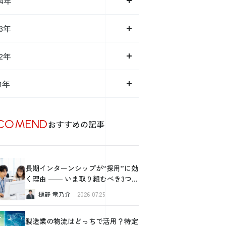
14年
13年
12年
11年
COMEND
おすすめの記事
長期インターンシップが“採用”に効
く理由 ―― いま取り組むべき3つの
価値
樋野 竜乃介
2026.07.25
製造業の物流はどっちで活用？特定