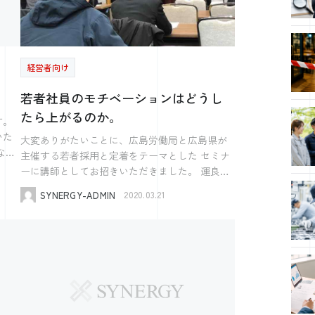
問い
苦手な言葉 周囲を引きずり回せ 引きずるのと
本企業が競争に負け 海外資本の企業になったと
引きずられるのとでは 永い間に天地のひらきが
き 外国人の上司から 「はろー、はうあーゆ
かか
できる。 by 電通 4代目社長 吉
ー？」と気遣われ 片言の英語で生きていかない
社
ズコ
田 秀雄 （鬼十則より） こういう格言を眺
といけない。 母国語を奪われるみたいな イメ
な
用オ
めつつ 少なくとも私には すぐやる余裕を持ち合
ージがあるのかもしれません。 地元に製造拠
経営者向け
5時
わせている人は 私たちのような引きずられる犠
点のある 日本を代表する企業のシャープも 世界
若者社員のモチベーションはどうし
牲者がいて 強者の論理を 振り回しているだけ
でしのぎを削ったエルピーダメモリも 今となっ
す。
（無
のように 映っていたのです。 あなたの仕事が
ては外資系企業。 外資系企業になったからと
たら上がるのか。
な
す。
427-
早いのは あなたがやりたくないことを こちらが
不幸せという雰囲気はなく むしろ幸せそうで
いた
大変ありがたいことに、広島労働局と広島県が
やっているからですよ。 そこ、わかります
す。 地域の会社で地域の製品を 作っていたけ
主催する若者採用と定着をテーマとした セミナ
か？ そこ、感謝してその言葉言ってますか？ と
ども、破綻したあと 外資系企業に買収された会
だけ
ます
ーに講師としてお招きいただきました。 運良く
いう泣き言があるわけです。 冷静に考えれば
社は むしろ市場競争力の高い仕事を しており、
労働局のホームページに厚生労働省のロゴマー
「すぐやる〜」は 「Yes!か、ハイ！か、わかり
そこで働く人たちも どことなく誇らしげに感じ
SYNERGY-ADMIN
る。
2020.03.21
クと一緒に自分の顔写真を掲載いただいたの
ました！」 と抱き合わせなければ 特に論理的に
ます。 一個人として大切なことは 自分の人的
思い
で、 せっかくなので今後実績として使わせてい
は破綻しません。 自分で選んだ 大切な仕事に
資本を労働市場に効率的に投資をすること なの
ただこうと思っています。本当、ありがたいで
対しては 常に、すぐやれる余裕を 持っていれば
で どこの国の会社から もらうかということは
す。 さて、担当が職業安定部の方ということも
いいのですから。 それに気づいてからは 高い
何の関係もありません。 では、私たちは何が
で
あり、ハローワーク採用を推奨するシナジーと
価値が出せることに 集中しないと迷惑をかける
不安なのでしょう。 ところで話は変わります
んで
しては、 とても相性が良いというか、とても親
と考えるようになりました。 そうなれば、 高
が… 「TVが面白くなくなった」 という話は
てち
和性の高いセミナー内容となりました。 終始
い価値を出せないことを見極め 丁寧に、しっか
色々な人から聞きます。 しかし、あらためて
「ハローワークを活用しましょう」という職業
りと 断らなければなりません。 「すぐや