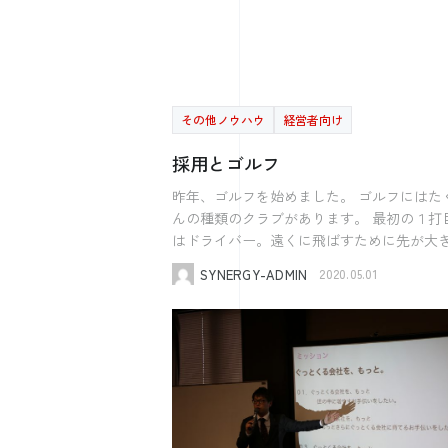
きています。 もちろんコストもかかりますし、
工数もかかります。 それより売上を上げないと
ということで活動自体をやめています。 リー
マンショックの時と同じ状況が目の前に出
ています。 今までは採用活動をたくさんしてい
その他ノウハウ
経営者向け
る会社も多く、 優秀な人材と出会えないと嘆い
ている会社も多かったですが これからは逆にそ
採用とゴルフ
ういった人たちと出会えるチャンスも増え
ます。 ナビや高い合同説明会に出ないと出会
昨年、ゴルフを始めました。 ゴルフにはたくさ
えないと思われていたものが 今やwebで知り合
んの種類のクラブがあります。 最初の１打目に
える状況になっています。 今だからできる採
はドライバー。遠くに飛ばすために先が大
用活動は必ずあります。 SNSで発信して、問い
く、勢いがあります。 私は右に逸れOBになって
SYNERGY-ADMIN
2020.05.01
合わせが来た事例もありますし 今年入社した後
しまうのですが・・・（涙） アイアン、ウェッ
輩の紹介で声がかかる等も十分にあります。 2
ジ、パターなど様々な場面で使用をします。 
卒のこういう人が欲しいという言葉を発信
的は1つ、カップにボールを入れるというこ
る、 または明文化することで採用活動の一歩が
採用においてもこのゴルフと同じように考える
踏み出せます。 先が見えなくて、採用しても
ことができます。 カップにボールを入れるこ
良いかどうかわからないということももち
とを「採用」と考えた場合 ※採用の目的は会社
あります。 ”中長期より今目の前が大変だ。” ま
で成果のあげられる人材になることですが
ずは借入などの目処をつけることも大切で
は採用することを目標にしています。 採用に