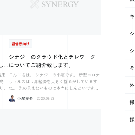
キ
シ
経営者向け
シ
ー
シナジーのクラウド化とテレワーク
し
についてご紹介致します。
そ
活用
こんにちは。 シナジーの小濱です。 新型コロナ
島
ウィルスは世界経済を大きく揺るがしています
外
手伝
ね。 先の見えないものは本当にしんどいです
いの1
ね。 ただこんなときですが次のような言葉を自
小濱亮介
2020.05.23
伝い
分自身に言っています。 「どんなに暗くても明
採
けない夜は無いし、どんなに明るくても暮れな
に仕
い日はない」 夜は明けるということですね。 下
採
職者
ばっかり見ても仕方ありません。 自分たちにで
きること、やれることを精一杯やるだけです。
弊社ではテレワークを行いました。 今年にPCを