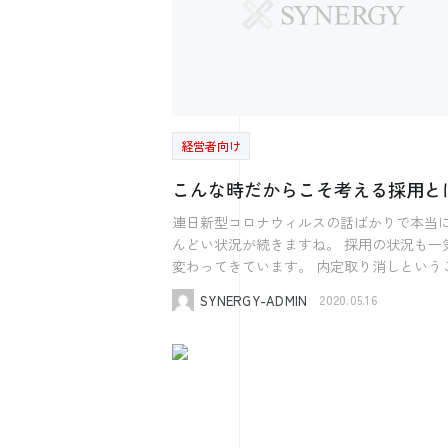
ローワーク活用のポイントが分かった」 「
い人材を明確にする重要性が分かった」 な
声をいただきました。 次回、5月28日（木）15時
から同じ内容でセミナーを開きますので、 
味ある方はぜひ下記からお申し込みくださ
せ。 https://www.kk-
経営者向け
synergy.co.jp/eventinfo/279109/
こんな時だからこそ考える採用と
連日新型コロナウィルスの話ばかりで本当
んどい状況が続きますね。 採用の状況も一気に
変わってきています。 内定取り消しということ
も3月には聞きました。 弊社にも内定を取り消さ
SYNERGY-ADMIN
2020.05.16
れた学生の相談も多数ありました。 対面の説
明会ができない中で、各社webに切り替え
活動を行っています。 学生からは不安の声を
たくさん聞きます。 ”来年の働き口が自分たちに
はないのではないか。” ”自分が入りたい会社に
入れないのではないか。” 様々な不安の声を聞き
ます。 新卒採用をやめていく会社も続々出て