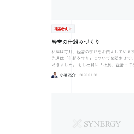
方は こちらのお問い合わせフォームより お
は少ないように感じます。 社長からすればこの
合わせください。 https://www.kk-
案件は他の仕事のことも踏まえて「3ヶ月位
synergy.co.jp/contact/contactform/ またこれ
るだろうなぁ」と思い、少しずつ行っていて 
からZoomを使用される方に向けて 「”ウィ
員からしたら1ヶ月間で「なにも動いてくれ
ロナ”の時代を生き抜くための 「Zoom」活
経営者向け
い」ということを考える。 そう結論づけるの
ンラインセミナー入門編」を 4月27日（月）1
です。 私もこういう経験はあります。 忙しさ
経営の仕組みづくり
より開催します。 30分〜1時間程度の内容になっ
にかまけて、そうなりがちだと思っていま
ておりますので ご気軽にご参加ください。
自分は忙しいので、それは優先順位が低く
私達は毎月、経営の学びをお伝えしていま
料です） >>>https://president-ac.jp/20200
り、そうなってしまうのです。 なのに夜は飲み
先月は「仕組み作り」についてお話させて
2/
に行っている的な。 忙しいとは本当に時間が
だきました。 もし社員に「社長、経営ってなに
ないのではなく、優先順位を落としている
するんですか？」と聞かれたらなんて答え
小濱亮介
2020.03.28
というふうにも思えます。 そうすると部下に対
でしょうか？ 「そりゃなんでもするんじゃ」
して優先順位が低いのだと部下から思われ
と言われる方もいらっしゃると思います。 な
そりゃ当然の話だと思います。 大きなポイント
かなか一言では答えにくいのではないかと
は「コミュニケーション」なのです。 当たり
ます。 私達は次のように定義づけています。
前だと思うかもしれませんが、 それがちゃんと
”経営とは顧客との関係性作り” 経営という活
できてないのでそのようなことが起きるの
動は、お客様がいなきゃ成り立ちません。 私
す。 気付いた時がチャンスです。 それをその
達が提供するサービスや商品でお客様に喜
人のせいにするのではなく自責の念を持っ
もらい、 その対価を支払ってもらっています。
ゃんと対応しなければなりません。 ちゃんと
そのため、お客様との関係性をどのように構築