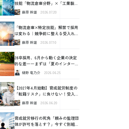
技能「物流倉庫分野」×「工業製品
製造分野」比較ガイド
藤原 幹雄
2026.07.20
「物流倉庫×特定技能」解禁で採用
は変わる｜競争前に整える受入れ設
計の全体像
藤原 幹雄
2026.07.10
28卒採用、6月から動く企業の決定
的な差ーーまずは「夏のインターン
シップ」から始めてみませんか
樋野 竜乃介
2026.06.25
【2027年4月始動】育成就労制度の
「転籍リスク」に負けない！受入企
業が今すぐできるリアルな対策
藤原 幹雄
2026.06.20
育成就労移行の死角「頼みの監理団
体が許可を落とす？」今すぐ別組織