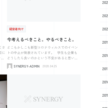
20
込んだようなもの。 「さすがに、ヤバい！」
「ここから飛び出さなければ！」。 そういった
危機感を感じさせる変化です。 自分自身、鍋
20
てき
で茹でられているつもりはなくても、気づけば
茹で上がってしまっている可能性だってありま
20
経営者向け
す。 人様に変化の警鐘を鳴らしながら、自分自
身がゆでガエルになっていることに気づいてい
今考えるべきこと。やるべきこと。
てき
ない人も多数見かけます。 今回のヘビの投入
20
は、茹で上がらないための意味のある変化だと
どこもかしこも新型コロナウィルスでのイベン
考え、 それでも鍋に残っていたのであれば、ヘ
トの中止が発表されています。 学生も企業も
20
ビに食べられてしまうのは予測がつくのだか
き
どうしたら良いのかという不安があると思いま
ら、 文句を言っても仕方ないと割り切るしかあ
す。 もちろんそうだと思います。 企業にとっ
SYNERGY-ADMIN
2020.04.25
りません。 シナジー では、社長の学校「プレ
20
ては毎年当たり前のようにあり、その中で何を
1
ジデントアカデミー」や、「SYNERGIN」の発
目
やるのかというのを計画を立てて実施する準備
す
行、「メルマガ」を通じて皆様の企業運営・成
と。
をしていたので、 いざそれができないとなった
20
長をお手伝いさせていただくことで、当社も一
ら「何をすればよいのか。」というふうになっ
緒に成長できるよう、そして、茹で上がらない
ても致し方無いと思います。 新卒採用のイベ
ろん
ように（ヘビにも食べられないように）精進し
20
ントが中止になり、各企業がインターネットを
ていきますので、引き続きよろしくお願い致し
今回
使ったイベント（You Tubeやウェビナー）を行
しょ
ます。
っている中、 ある団体が「中小企業の多くはウ