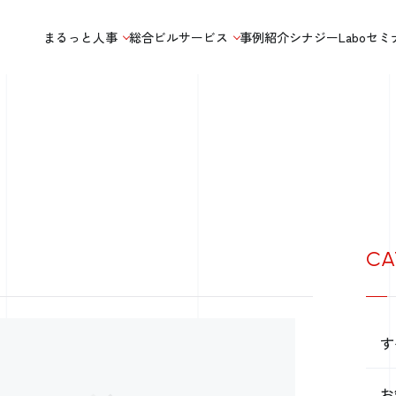
まるっと人事
総合ビルサービス
事例紹介
シナジーLabo
セミ
CA
す
お