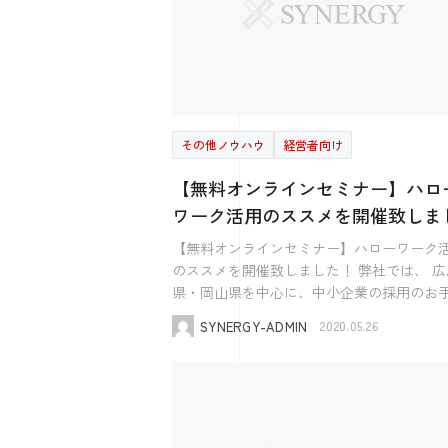
その他ノウハウ
経営者向け
【無料オンラインセミナー】ハロ
ワーク活用のススメを開催致しま
た！！
【無料オンラインセミナー】ハローワーク
のススメを開催致しました！ 弊社では、 広
県・岡山県を中心に、中小企業の採用のお
いをさせていただいており、 採用のお手伝
SYNERGY-ADMIN
2020.05.26
つとして、ハローワークの求人作成のお手
をさせていただいております。 今回はその経験
を活かし、 現在の求職者の動き 2020年1月
様が変更になったハローワークについて 求
視点から求人作成のポイント などについてお話
させていただきました！ 参加者の方からは 「ハ