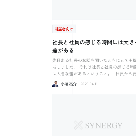
でしょうか？ 意外にもこの一枚の名刺で100ヤ
ところですが、 新型コロナウイルスの影響で
ードくらい縮めていたりするのです。 そのあ
期をしたり、中止をしたというお話も 聞き
とにニュースレターを送り続けたり、SNS
す。 こんな時には「Zoom」を使えば解決できま
てコメントをしたり、職場体験を案内した
す。 用意するものは パソコン数台 インターネ
なんでも距離を縮める方法はあります。 わざ
経営者向け
ット環境 以上これだけです。 先日は、 東広島
わざそんなことしてまで採用したくないと
のとある企業さんのところで Zoom経営計
社長と社員の感じる時間には大き
れる方もいらっしゃるかもしれません。 近づい
会のお手伝いをしてきました。 この企業では社
てきてくれる人のみ。 それも1つだと思いま
差がある
員約40名を 7つの会場（会議室や食堂、工
す。 しかし、それは行動をしてみてそのあと
ど）に振り分け 担当者が交代で発表をする
先日ある社長のお話を聞いたときにとても
に考えるべきだと私は考えます。 一緒に働く人
う形式で行いました。 途中で回線が落ちたりし
ちしました。 それは社長と社員の感じる時間に
を探し、その人のカップに入るのはとても
ないか。 スムーズに発表ができるか。 音が
は大きな差があるということ。 社員から要望
に置いて重要なことです。 採用においてパー
れて聞きづらくならないか。 開催前は様々な不
や不満などで「なんとかしてくれ」という
フォーなんて決まっていません。 OBも繰り返
小濱亮介
安がありましたが、 音が途切れることなく
2020.04.11
誰しもが経験があると思います。 管理職でも部
し、ちょっとずつちょっとずつアプローチ
線も安定し 問題なく進行することができま
下から言われた経験はあるのではないかと
いくことが必要なのです。 難しいことはあり
た。 時代の変化に合わせて 経営計画発表会の形
ます。 本当に何もしなければ「あの人に言っ
ません。意外にも1つ行動してみることだっ
も 柔軟に変化させていく 「コロナウイルスだか
てもなにもしてくれない」と言われ 「やってく
するのです。
らできない」 ではなく 「コロナウイルスだけど
れないなら何も言わないほうが良い」と無
どうやったらできるか」 考え続ける。 そうやっ
になっていくかもしれません。 最終的に不満が
て前へ進んで行きたいものです。 Zoom経営計
溜まり、退職ということもあるかと思いま
画発表会について もっと詳しく知りたいと
ただ多くの場合は何もしていないというケ