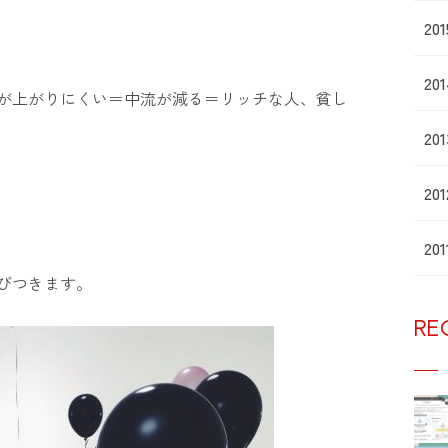
20
20
が上がりにくい＝中流が減る＝リッチな人、貧し
20
20
20
びつきます。
RE