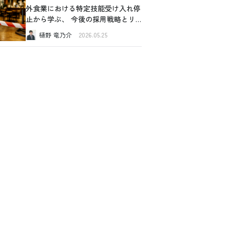
外食業における特定技能受け入れ停
止から学ぶ、 今後の採用戦略とリ
スク管理
樋野 竜乃介
2026.05.25