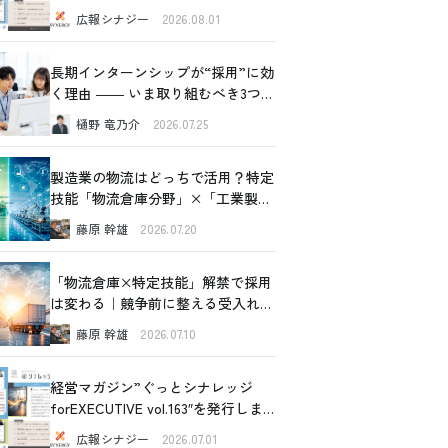
した！
広報シナジー
2026.08.01
長期インターンシップが“採用”に効
く理由 ―― いま取り組むべき3つの
価値
樋野 竜乃介
2026.07.25
製造業の物流はどっちで活用？特定
技能「物流倉庫分野」×「工業製品
製造分野」比較ガイド
藤原 幹雄
2026.07.20
「物流倉庫×特定技能」解禁で採用
は変わる｜競争前に整える受入れ設
計の全体像
藤原 幹雄
2026.07.10
経営マガジン”ぐっとシナレッジ
forEXECUTIVE vol.163″を発行しま
した！
広報シナジー
2026.07.01