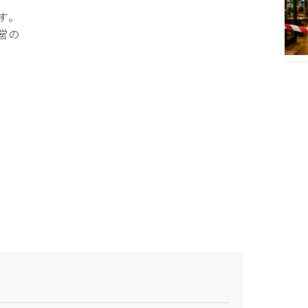
す。
営の