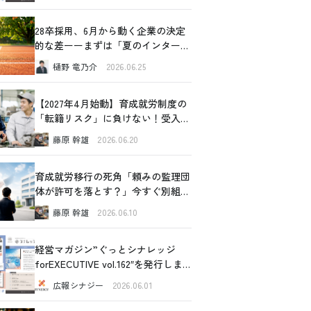
28卒採用、6月から動く企業の決定
的な差ーーまずは「夏のインターン
シップ」から始めてみませんか
樋野 竜乃介
2026.06.25
【2027年4月始動】育成就労制度の
「転籍リスク」に負けない！受入企
業が今すぐできるリアルな対策
藤原 幹雄
2026.06.20
育成就労移行の死角「頼みの監理団
体が許可を落とす？」今すぐ別組織
の内部事情に切り込むべき理由と、
藤原 幹雄
2026.06.10
確認すべき4つの重要ポイント
経営マガジン”ぐっとシナレッジ
forEXECUTIVE vol.162″を発行しま
した！
広報シナジー
2026.06.01