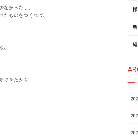
少なかったし、
採
でたものをつくれば、
新
経
ら。
AR
受できたから。
20
20
20