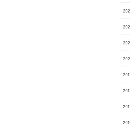
20
20
20
20
20
20
20
20