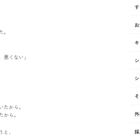
す
お
た。
キ
、悪くない」
シ
シ
そ
いたから。
外
たから。
採
うと、