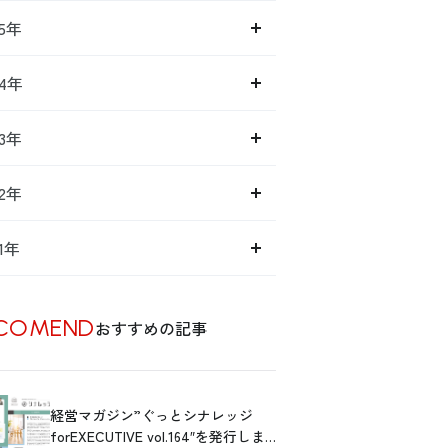
15年
14年
13年
12年
11年
COMEND
おすすめの記事
経営マガジン”ぐっとシナレッジ
forEXECUTIVE vol.164″を発行しま