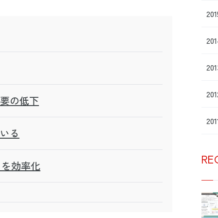
20
20
20
20
要の低下
20
いる
RE
しを効率化