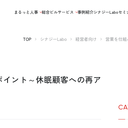
まるっと人事
総合ビルサービス
事例紹介
シナジーLabo
セミ
TOP
シナジーLabo
経営者向け
営業を仕組
ポイント～休眠顧客への再ア
CA