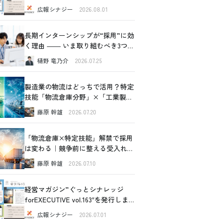
した！
広報シナジー
2026.08.01
長期インターンシップが“採用”に効
く理由 ―― いま取り組むべき3つの
価値
樋野 竜乃介
2026.07.25
製造業の物流はどっちで活用？特定
技能「物流倉庫分野」×「工業製品
製造分野」比較ガイド
藤原 幹雄
2026.07.20
「物流倉庫×特定技能」解禁で採用
は変わる｜競争前に整える受入れ設
計の全体像
藤原 幹雄
2026.07.10
経営マガジン”ぐっとシナレッジ
forEXECUTIVE vol.163″を発行しま
した！
広報シナジー
2026.07.01