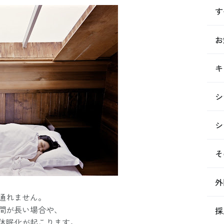
す
お
キ
シ
シ
そ
外
通れません。
間が長い場合や、
採
休眠化が起こります。