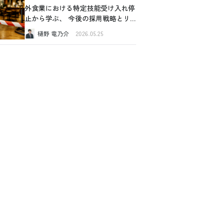
外食業における特定技能受け入れ停
止から学ぶ、 今後の採用戦略とリ
スク管理
樋野 竜乃介
2026.05.25