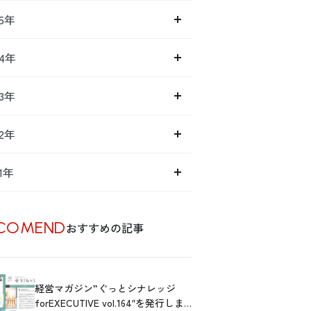
15年
14年
13年
12年
11年
COMEND
おすすめの記事
経営マガジン”ぐっとシナレッジ
forEXECUTIVE vol.164″を発行しま