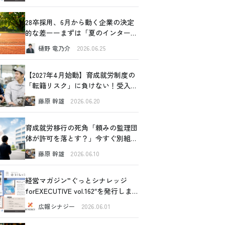
28卒採用、6月から動く企業の決定
的な差ーーまずは「夏のインターン
シップ」から始めてみませんか
樋野 竜乃介
2026.06.25
【2027年4月始動】育成就労制度の
「転籍リスク」に負けない！受入企
業が今すぐできるリアルな対策
藤原 幹雄
2026.06.20
育成就労移行の死角「頼みの監理団
体が許可を落とす？」今すぐ別組織
の内部事情に切り込むべき理由と、
藤原 幹雄
2026.06.10
確認すべき4つの重要ポイント
経営マガジン”ぐっとシナレッジ
forEXECUTIVE vol.162″を発行しま
した！
広報シナジー
2026.06.01