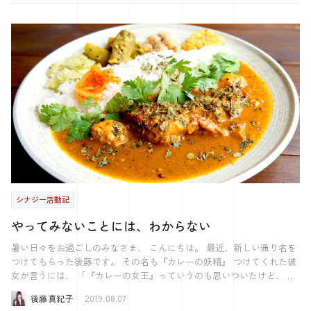
す。 受け入れ枚数の多い順に並べると 多い方からマンズの６、ピン
で達成する成果を上司が決定します。 これは、今期の計画から逆算し
ズの４、ソーズの８（５）です。 マンズの６はドラですし、 これだ
てひとりひとりに合わせて作成します。 例えば、新人であれば《社内
け形がいいところから切ってしまうのはもったいないです。 ソーズの
のマニュアル作成30件》のような形です。 作成した数値
８切りは受け入れ枚数で ピンズの４切りに及びません。 またテンパイ
に合わせて、 評価基準もいくつかの段階があり、実際の成果によって
時の待ちの良さで比較しても ピンズ４を残した場合ピンズの３、ピン
四半期の評価が決定していきます。 成果の定量化以外にも、しっかり
ズの５が来れば両面待ちになりますが ソーズの８を残せばソーズの
と評価すべき点があります。 それが、行動の定量化です。 行動の定量
７、ソーズの６が来れば両面待ち、 またソーズの４が来ると３、６、
化は、 定められた成果に対してどのような行動をどれだけ行い、達成
９の３面待ちになります。 これらを踏まえて、 答えはピンズの４で
に向けて活動をするのか 予め決めておくことで、行動を定量的に評価
す。 さて今回の問題です。 東一局 自分は西家 ドラは西 4巡目で
していきます。 この行動は、 対象社員と上司が話し合いを行いなが
す。 選択肢は4つですね。 どんな理由で何を切るでしょうか？ 考えて
ら、決定していきます。 この行動の定量評価があるのとないのとで
は、 社員のモチベーションや成果の再現性に大きな違いが出てきま
みてください。 また来週お会いしましょう。
す。 成果に向けて前向きに社員が取り組めるようにするためにも、 ま
た会社として再現性のある仕事ができるよう社員を教育するためにも
行動の定量評価というのは非常に重要になってきます。 例えば弊社で
シナジー活動記
は、 成果：マニュアル30件 だとした時に、 行動：週ごとに3件のマニ
ュアルを作成するため、水曜日の11:30~12:00をマニュアル作成の時間と
やってみないことには、わからない
し3件のマニュアル作成を行います。 のような形で決定してきます。
ぜひ皆さんも、行動の定量化に挑戦してみてはいかがでしょうか。 で
暑い日々をお過ごしのみなさま、 こんにちは。 最近、新しい通り名を
は、今週はこれで失礼致します。
つけてもらった後藤です。 その名も『カレーの妖精』 つけてくれた彼
女が言うには、 「『カレーの女王』っていうのも思いついたけど、 後
藤さんは女王って柄じゃない」 とのことです。 地に足がついていない
後藤真紀子
2019.08.07
ということでしょうか？ それとも威厳の問題？ いろいろと思うことは