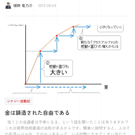
いう。 それができないので経営計画書を作らないという経営者さんも
いておりました。 実は島根県、現在教育に関して全国的に注目を集め
樋野 竜乃介
2019.08.04
います。 それでは何を目標に頑張ればよいのでしょうか。 ミッショ
ており、 島留学や島根留学など、県外から島根県の高校に入学する学
ンがあってそれに向かって頑張っているけど、数字はやらなくて良い。
生も 近年増加してきております。 そんな島根県で先日、行政の方々
ミッションなんか気にせず、数字だけ上げれば良い。 どちらかに偏っ
とのご縁もあり、 高校生の前でキャリアについてお話させていただき
ても良いのでしょうか。 やはり経営においてはそれらを両立する必要
ました。 お話させていただいたことは 後藤さんのブログにも以前登
があると考えます。 むしろそれが経営の面白さではないのでしょう
場したクランボルツの計画的偶発性について。 「キャリアの8割が予
か。 キレイなままの経営計画書を持っていたら危険ですよ。 ボロボ
期しない出来事や偶然の出会いによって決定される」 ということにお
ロになるまで使う。 振り返って、検証して、また実行。 そうすると
話させていただきました。 福祉科の高校生、普通科の高校生、1〜3年
強い組織になるのです。 ちなみに本日は上半期報告が社内でありまし
生の学生、男子、女子と さまざまな学生が参加してくれました！！
た。 各事業部が発表します。 ◎今後の経営・採用のセミナーを実施
さまざまな学生がいた中で、 将来がすでに決まっている学生、まだ漠
します。 ★経営の12分野：集客力 広島県： 2019年08月28日(水)
然と考えている学生、 全く決まっていない学生など境遇などもまたさ
18:00〜21:00 岡山県： 2019年08月29日(木) 18:00〜21:00
まざまでありました。 そんな中でどういう話をすればよいか、どうい
>>>https://www.kk-synergy.co.jp/eventinfo/183220/ ★ミッション経営
う風に進めればよいか すごく難しかったです。 中にはあまり話が理
の基本 広島： 2019年08月26日(月) 14:00〜16:00 >>>https://www.kk-
解できていなかった学生もおり… やはり、事前に学生の情報やゴール
synergy.co.jp/eventinfo/182316/ ★2代目社長が40歳までに知っておく
を設定しておくべきだと感じました。 どのような参加学生がいるの
べき「社長の基本」 広島①： 2019年08月20日(火) 14:00〜16:00 広島
か。 この話は特にどのような学生をターゲットにしているのか。 最後
②： 2019年09月04日(水) 14:00〜16:00 >>>https://www.kk-
にターゲットの学生にどのような状態になってほしいか。 Soup Stock
シナジー活動記
synergy.co.jp/eventinfo/186568/ ★ブランディングの基本~小さな会社
Tokyoではターゲットのペルソナを徹底的に考え、 その1人のペルソナ
が顧客を魅了する戦略~ 広島県： 2019年09月12日(木) 14:00〜16:00 岡山
に対する商品を徹底的に考えているそうです。 ペルソナの情報は何十
金は鋳造された自由である
県： 2019年09月13日(金) 14:00〜16:00 >>>https://www.kk-
もの情報があるとか。 (この話は弊社サービスのプレジデントアカデミ
synergy.co.jp/eventinfo/199016/ ★経営の仕組み化 in 岡山~社長が現場
ーで詳しくお話するので 興味ある方はぜひご参加ください！！) やは
宝くじの当選者は不幸になる、という話を聞いたことはありますか？
を離れるための基礎基本~ 岡山県： 2019年08月30日(金) 14:00〜16:00
り事前にしっかりと準備することが重要であると改めて感じました。
これは限界効用逓減の法則があるからです。簡単に説明すると、人はそ
>>>https://www.kk-synergy.co.jp/eventinfo/174982/ 興味がありました
今回のプログラムは冬にも開催される予定で、 次回も参加させていた
の生活レベルや、そのモノをもって、いる状態になれてしまい当たり前