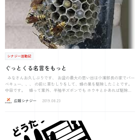
も紹介しましたが、１人に対しての 土地の所有面積はとても広いで
というのは大抵思い込みです。ほとんどの場合、他の手段、他の選択肢
す。 これは駐車場にも顕著に現れています。 特にコンビニの駐車場
があります。それを考えようとしないだけです。もうこれしかない、と
はとても広いコンビニが多い。 店舗の何倍もの面積の駐車場があるコ
思ったら、今考えている選択肢を捨てて考えることが仕事をする上で大
ンビニは島根県には多く存在しています。 そのため、長距離トラック
切な事ではないでしょうか。 そして手段を見つけて満足して終わって
運転手の休憩場所としても利用されています。 駐車場がないコンビニ
はいけません。 次は行動に移さなければなりません。仕事で「こんな
が存在することが 初めて大都会(自分にとっての)に行った島根出身者に
こと、出来ますか？」と聞かれた時に、「状況を確認し、検討させてい
ただきます。」といった返答をしてはいないでしょうか？こういった返
はとても驚きでした。。笑
事をしてしまうとチャンスは逃げてしまいます。 相手が望んでいるこ
とを実現できるか分からない、自信がないと感じているのかもしれませ
シナジー活動記
ん。しかしそれは「100%できるか分からないから」というのは「私に
は未来が分からないから」と言っているのと同じです。そんな事は当た
ぐっとくる名言をもっと
り前で、単に逃げているだけです。 仕事ではこちらの準備が整うまで
待ってくれない事が多くあると思います。つまり「まだ準備できていな
みなさんお久しぶりです、 お盆の最大の思い出は小濱部長の家でバー
い」のが、当たり前なのです。では何が必要かというと、求められてい
ベキュー、、、 の前に草むしりをして、蜂の巣を駆除したことです。
ることを何としてでも実現してみせる、という「覚悟」が必要です。
中田です。 蜂って案外、半袖半ズボンでも ホウキとかあれば駆除で
中島みゆきさんの「ファイト！」という歌にこんな歌詞があります。
きるんですね（絶対に真似しないでください。） さて今回はバーベキ
広報シナジー
2019.08.23
「勝つか負けるかそれはわからない それでもとにかく闘いの 出場通知
ューやお盆の話とはまったく関係がありません 私がお盆の間に読んだ
を抱きしめ あいつは海になりました」 まさにこの覚悟です。勝つか
本の中に出てきて思わずぐっときた名言を紹介します。 Salesforce 本
負けるか分からない勝負に、「覚悟」を持って挑む。そう言ったことが
日紹介するのはこちら 「船を造りたいのなら 男どもを森に集めたり
できれば突破口が開けるはずです。 以上で今回の記事を終わります。
仕事を割り振って命令したりする必要はない 代わりに、無限で広大な
最後まで読んでいただきありがとうございます。 それでは良い週末
海の存在を説けばいい。」 （サン=テグジュペリ） ぐっと来すぎて
何度も復唱し続けた結果 今ではすらすら暗唱できるまでになりまし
を。