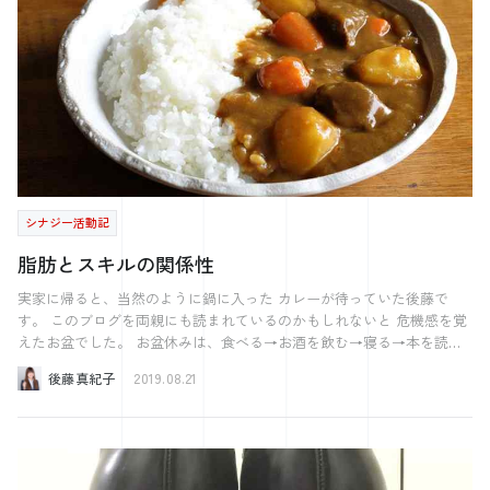
ラは西 4巡目でした。 今回の問題はマンズの２、ピンズの２、 ピン
数字を近づけるかを考えているとこの評価制度というのはとても良い機
ズの８、ソーズの４の4択になったと思います。 まずはじめに嵌張
会となります。 四半期のはじめに評価を設定すると同時に計画数値を
（カンチャン：２４のような間の数字を待つ形）と 対子（トイツ：２
確認し、「そこに向けてどのような行動をするのか？」「どのような流
２のような同じ牌を２個もつ形）では どちらがいいの？ という話です
れで計画数値に成果を持っていくのか？」を考えていきます。 そし
が、 これは対子の数次第で変わってきます。 有効牌で考えると嵌張
て、考えたものを上司と一緒に話をしながら、良いものはそのまま実行
は２４の場合３を引けばいいので４枚あります 対子は２２からもう一
に移していき、 改善が必要なものは話をしながらヒントを得て再度作
枚２を引くので２枚しかありません。 ので、嵌張の方がいいように思
り直す。 【自分で立案し上司と相談しながら決定した評価だからこ
えます。 しかし、対子は雀頭になるので手の中に必ず１つは必要で
そ、その結果に納得がいく】 というのもありますが、私の中ではPDCA
す。 またポンができます。 ポンはチーに比べて、相手の誰からも牌を
サイクルの【P】を質の高いものにする機会としてとても良いと感じて
もらえるので チーに比べて倍早いと言われています。 そんなことを
います。 また、上司の視点からも良い点があります。 それは定期的
シナジー活動記
考えると 対子は手の中に２組ある状態が1番手を早く進めやすくなりま
な面談の良い機会となることです。 評価を定量化しているため、 部
す。 今回は手の中に対子が２組なので嵌張を嫌うわけです。 さてさ
下の仕事上での調子の善し悪しが数値でわかり、ケアがしやすいです。
脂肪とスキルの関係性
て、２組ある嵌張のうちどちらを切るのかというと 答えはマンズの方
人手不足で大変な時代だからこそ、 なるべく早めに危険信号を察知
になります。 すなわちマンズの２が正解です。 ソーズの方を残して
し、対策を練ることが必要となります。 そういう意味でも、評価制度
実家に帰ると、当然のように鍋に入った カレーが待っていた後藤で
おけば、一盃口のチャンスができますし、 ソーズの７を引いた時に対
と採用には繋がりがあると私は感じています。 自分で考えた結果だか
す。 このブログを両親にも読まれているのかもしれないと 危機感を覚
子がもう１組できてさらに手を早く進めやすくなります。 以上の理由
ら納得ができ、自分で考えた道筋で成果を出せたから自信がつく。 採
えたお盆でした。 お盆休みは、食べる→お酒を飲む→寝る→本を読む
によりマンズの２になります。 普段から4人打ちに慣れ親しんでいる
を ひたすら繰り返していました。 気のせいかもしれませんが、スーツ
用した社員の定着にも繋がる重要な部分ではないでしょうか。
後藤真紀子
2019.08.21
方なら 結構すぐ分かったかもしれませんね。 さて今回の問題です。
がきつい･･･ 相談したスタッフさんが言ってくれた、 「短期間でつい
東1局 自分は西家 ドラは４マン ７巡目です。 絶好の形でテンパ
た脂肪は、普段の生活をすれば落ちる」 という言葉を信じて生きてい
イ！ さあここであなたはどんな判断をしますか？ また来週お会いし
きます。 今回はお盆休みの気づきをお届けしようと思います！ とはい
えオハマさんのように海外に行くこともなく、 呉市内、おもに実家の
ましょう。
徒歩圏内で過ごしました。 一番遠くへ行ったのは、地元の図書館へ行