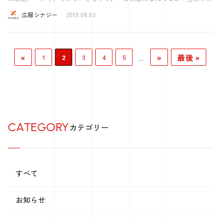
だくことになりました！ 今回のプログラムの反省を生かし、次回につ
と思う。という事です。 つまり自分の中で当たり前の基準が上がって
ら、ご参加頂ければと思います。
広報シナジー
2019.08.03
なげていきたいです！！ 【田舎あるある】 “余暇が多い” 田舎は遊ぶ
いるのです。この当たり前の基準を参照基準点と言います。 一度味わ
ところも少なく、 残業時間が短いため、 余暇の時間が都会に比べて、
った贅沢から抜け出せず、かつての生活に戻せないため、借金を続ける
めちゃくちゃあるみたいです。 私の出身である島根県では 全国で1番
人は多くいます。なので宝くじでお金持ちになっても最終的には借金苦
余暇が長い都道府県らしいです。 多趣味の人が多く、 農業をする
で死んでしまう人がいるのです。 そもそも借金とは良いものなのでし
«
»
最後 »
人、バンドを組む人、何かの習い事をする人。 自分もいろいろな事に
ょうか？ 経済学的に考えると基本的に借金というのは全て悪い借金に
...
1
2
3
4
5
なります。 この場合の借金とは会社の経営や投資のためではなく、普
チャレンジしていきたいですね！！
通の消費活動のための借金です。 最近では「自己投資」としてセミナ
ーへ参加したり、英会話教室へ通ったりするのにお金を払い、これはい
い借金だ！将来への投資だ！と思う方もいるかもしれませんが、投資で
ある以上は、それがいつになったらいくら返ってくるのかの見当がつい
ていなければ意味がありません。 そのセミナーに参加して何を学び、
CATEGORY
どう行動するのか？そしてそのリターンはどのぐらいか？をしっかり考
カテゴリー
えなければ将来のリターンはあまり見込めないかもしれません。 それ
では投資ではなく消費と同じです。消費が悪いわけではありませんが、
自己投資といってリターンの見込みが無いモノに無理にお金をつぎ込ん
で借金地獄にはまってしまっては意味がないのでしっかり考えてお金を
すべて
使いましょう。 将来が不安だからとにかく貯金して定年までに1000
万円、あるいは2000万円、3000万円貯めれば安心かというとそうでは
ないようです。 い 日本総合研究所の調査によると、70歳以上で亡くな
お知らせ
った方の相続資産額は、平均で3354万円です。何故こんなに資産を抱え
ているのでしょうか？ もちろん、家族のために意図的に残す人もいる