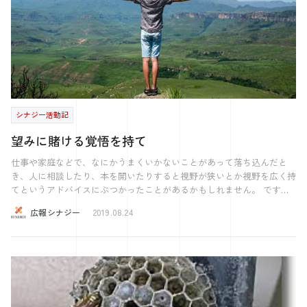
見送り、 玉造温泉全体の温泉街の雰囲気など 入浴以外にも様々な工夫
が施されていました。 調べてみると、 温泉総選挙2017において 玉造
温泉は”おもてなし特別賞”という賞を受賞していました。 それほどま
でにおもてなしに関して強みを持っているのですね。 さて、 このお
もてなしですが温泉に入るという目的だった場合に なくても困らない
ものです。 温泉に入ることが目的なら 極端に言えば受付などの接客
を全て機械化してしまい、 省力化、省人化してしまえば今問題視して
いる生産性を少しでもあげることができると思います。 しかし、この
シナジー活動記
おもてなしがなかったらどうでしょう？ どこか味気ない温泉に感じる
のではないでしょうか？ 極力省人化されたスマートな温泉より、 昔
望みに賭ける覚悟を持て
ながらの人間味溢れる無駄が多い温泉街の方が 多くの人が行きたいと
感じるでしょう。 このことから 無駄をなくす≠生産性の向上である
仕事や家庭などで、なにかうまくいかないことがあって落ち込んだと
ことが分かります。 もちろん、 無駄をなくす（省人化など）ことで
き、人に相談したり、本を開いたりすると視野が狭いとか視野を広く持
生産性の向上に繋がるケースもあるかと思います。 しかし、無駄をな
てというアドバイスにぶつかったことがあるかもしれません。 です
くすことだけが生産性の向上に繋がる訳ではない。 時には、 あえて
が、視野を広く持てと言われたところで、どうすれば広く持てるのかが
広報シナジー
2019.08.24
無駄を付け足すことで生産性の向上に繋がることもあると思います。
わからない、そう感じる人もいるのではないでしょうか。視野を広く持
”省くところは省く、付け加えるところは付け加える” 特に飲食サービ
つという事はつまり、ひとつの手段に固執しないことです。どれだけの
ス、エンターテインメント業界においては いかに無駄を生み出し、楽
選択肢を持てるかということです。 そのためには、ためしに今持って
しんでもらうか、喜んでもらうかを考える方が 生産性の向上に繋がる
いる手段を捨ててみることです。 今考えている手段が使えなかった
かもしれませんね。 今回の温泉で色々な学びがあったのでブログで共
ら、どうしようかと考えて初めて代替案が出てくるからです。 私たち
有させていただきました！！ 【田舎あるある】 ”異常に広い駐車場”
は自分が一度気に入った手段をなかなか手放せません。 (かつてうまく
田舎は人が少ないため、多くの土地が余っています。 前回のブログに
いった方法、苦労して手にした手段などなど) 自分にはこれしかない、