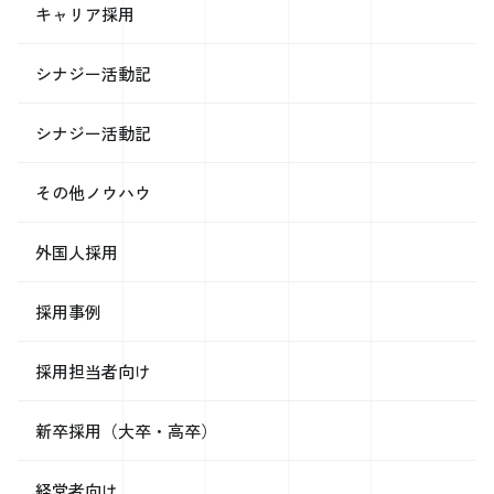
でしょうがこの平均から考えれば残すというより使えなくて残っている
キャリア採用
と考えられます。 若い時は欲しいと思っていたお金も歳をとればお金
の使い道が特になく、持て余してしまうのかもしれません。 お金とは
シナジー活動記
本当に不思議なものだと思います。 最後にお金に直接関係がある話で
はありませんが印象に残っている文章があるのでそれを紹介したいと思
います。 (森鴎外 高瀬舟より一部抜粋) 「人は病があると、この病がな
シナジー活動記
かったらと思う。その日その日の食がないと、食って行かれたらと思
う。万一の時に備える蓄がないと、少しでも蓄があったらと思う。蓄え
があっても、またその蓄がもっと多かったらと思う。かくのごとくに先
その他ノウハウ
から先へと考てみれば、人はどこまで往って踏み止まることが出来るも
のやら分からない。」 中学生のときにこの文章始めて見た時に感銘を
外国人採用
受けてそれ以来ずっと、どうすれば踏みとどまることが出来るのか？を
考えていますが答えはまだ見つかっていません。 皆さんはその答えを
見つけることはできているのでしょうか？もし見つけた人がいたらぜひ
採用事例
教えてください！ 最後まで読んでいただきありがとうございます。
皆さんもお金に縛られるのではなく、お金と上手に付き合える方法を考
えて行動に移すきっかけになれば嬉しいです。 それでは
採用担当者向け
新卒採用（大卒・高卒）
経営者向け