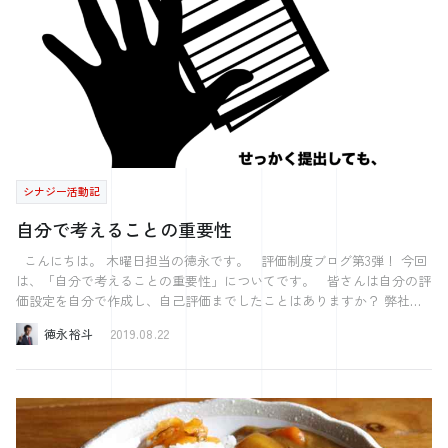
た。 リーダー格の人や、 人をまとめた経験がある人なら この言葉の
言わんとしていることがすぐに分かったと思います。 「人を動かそう
と思ったら 指図したり、命令したりするのではなく 動きたいという気
持ちにさせればいい」 ということです。 それを船造りでこんなにも
美しい表現で例えてしまうなんて サン=テグジュペリさんは本当に素
晴らしいなと思わされました。 私は現在入社1年目で、とても人をま
とめる立場ではありませんが 入社前は勤続6年目のアルバイトとして
後輩をまとめる立場にありました。 言っても聞かない、 思うように
ならない、 という経験は何度も味わいました。 もっときびきび動
け！ って言っても動いちゃくれないんですよね、人って 今思えば私
シナジー活動記
はただ仕事を割り振って命令していただけにすぎませんでした。 広大
で無限な海の存在を語ることなんてできていませんでした。 そりゃも
自分で考えることの重要性
ともとやる気のある人しか付いて来てくれないわけです。 世の中の
リーダー格の人や代表さんはこの名言を聞いて どのように感じたでし
こんにちは。 木曜日担当の徳永です。 評価制度ブログ第3弾！ 今回
ょうか？ 共感した人もいれば、 そんなの綺麗事だと言う人もいれば
は、「自分で考えることの重要性」についてです。 皆さんは自分の評
船造りと自社は関係ないと言う方もいると思います。 でも、下っ端の
価設定を自分で作成し、自己評価までしたことはありますか？ 弊社シ
私個人の意見を言いますと、 仕事を楽しそうにしていない人 夢や希望
ナジーでは、社員全員が上司と相談をしながら、自身で評価を設定し、
徳永裕斗
2019.08.22
や未来を語れない人に付いていきたいとは 到底思えません。 やは
四半期ごとの自己評価を上司に提出をします。 私は今まさに、自己評
り、リーダーは背中で語る人 北風よりも太陽のような人がいいです。
価を終え、今四半期の評価を設定しているのですが、、、 3年目になり
ぜひ広大で無限な海の存在を説けるようなリーダーになりましょう。
この評価制度の重要性というのを本格的に感じ始めています。 正直、
もちろん私自身もリーダーになった時に、 この言葉を忘れないよう 肌
1,2年目というのは、「評価制度がうちにはあるから、上司の提案した
身離さず持っていたいと思います。 【今週の何切る？】 さてさてや
成果を出すための行動を立てよう！」くらいの気持ちでした。 しか
ってまいりました。 先週の模範解答です。 東一局 自分は西家 ド
し、3年目となり営業の数字などを見るようになり、如何にして計画に