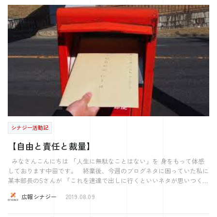
あまりに、本来は賞賛されないような結果に終わった時でも表面を取り
興味がありましたら、ご参加頂ければと思います。
繕うとする人が出てきます。 ここに一流と二流を分ける差が出ます。
一流は内なる声に従い、正しく強く行動する。 二流は、世間の評価を
得たいがために、自分と周囲を欺き、浮つく。世間の評価を得ることを
最重視し、本質を見失ってしまいます。 では具体的にどう違うのかを
イチローのエピソードを交えて説明します。 8年目のシーズンで5年連
続の首位打者という偉業を成し遂げていたイチロー選手は、いつものよ
うにバッターボックスに立ちピッチャーからのボールを容易にとらえ三
遊間を飛んでいくボールをイメージしながら走り出したが、結果はボテ
ボテのセカンドゴロ、にもかかわらず一塁を駆け抜けたイチローは今ま
でにない感覚を覚え、にやりと笑みを浮かべました。それは何故か？
イチローはこの打席を通じて自分で納得いかなかったバッティングフォ
ームの課題解決法は発見出来たからです。 側から結果だけ見れば
シナジー活動記
この打席は凡打ですが、ヒット1本打つよりも今後につながる課題解決
の方がずっと価値があることをイチローは分かっていたのです。 表面
【自由と責任と裁量】
的には凡打で世間から認められなくても、自分自身からの評価に真摯に
向き合い、本質を見ているイチローからは大成功だったのです。表面的
みなさんこんにちは 「人生に無駄なことはない」を 身をもって体感
な称賛に踊らされず、反対に世間から評価されなくても自分で満足でき
しております中田です。 終業後、今週のブログネタに困っていた私に
るから彼は一流たりえるのだと思います。 周りの声に耳を傾けること
某本部長のSさんが 「これを速達で出しに行くといいネタが思いつく
も必要ですが皆さんは自分の声にも耳を傾けているでしょうか？ 自分
よ」 と言いながら郵便物と500円を渡してきました。 ありがとうござ
広報シナジー
2019.08.09
の中で貫かなければならないことはなんでしょうか？今回の記事を通じ
います。 いい気晴らしになりました。 本日のテーマは自由について
て、そういったことを考えるきっかけになればと思います。 最後に思
です。 皆さんは、自由という言葉にどんな印象をもっていますか？