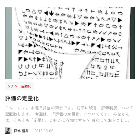
いっきり休暇を充実させるために知っておいて欲しい言葉を紹介して終
そもそも自由（じゆう）とは、他からの強制・拘束・支配などを受けな
わります。 「明日死ぬと思って、生きなさい。永遠に生きると思っ
いで、自らの意思や本性に従っていることをいう、哲学用語です。
て、学びなさい。」 これはガンジーの言葉です。明日死ぬと思えば、
（wokipediaより） 言論の自由、自由民権運動、自由主義 などなど自
やりたかったことは今日全てやってしまおうという気になるのではない
由は歴史の中で勝ち取られてきた 人間に平等に必要なものという認識
のではないでしょうか。全力で遊び、そして学びましょう。 それでは
が強いと思います。 しかしながら 自由は必ずしもポジティブなもの
とは限りません。 哲学者サルトルの有名な言葉に 「人間は自由の刑に
良い休暇を。
処せられている」 というものがあります。 人間は自由であるがため
に 全ての行動が自分の責任になってしまう ある意味で罰を与えられて
いるような状態にあるという意味です。 物や情報にあふれた現代では
選択肢が膨大になりました。 自分の好きなものが選びやすいという点
では素晴らしいことです。 しかしそのおかげで、私たちは 適切なもの
を選択する責任を負いました。 私はあまり優柔不断な方ではないので
すが 就職活動という自由の中で 何度も悩み悶えました。 そう考える
と 人間は自由ではない方がいいこともあるのです。 例えば、新人に
シナジー活動記
裁量が多い会社というのは 何をするのも自由で喜ばれると思われがち
ですが。 実はその責任の重さから離職に繋がるケースも多いのです。
評価の定量化
就職3年以内の離職理由のトップが仕事へのストレスであることを考え
ると 新入社員を自由にし過ぎることも考えものかもしれません。 私
こんにちは。 木曜日担当の徳永です。 前回に続き、評価制度について
もお客様からアポイントをいただく際は いつでも大丈夫ですと言わず
記載致します。 今回は、「評価の定量化」についてです。 みなさん
来週、今週のように 少なからず絞った形で聞くことにしています。
は、そもそも「定量化」が何かご存知ですか？ 確認しておきましょ
いつでもだと選択肢が無限大でしんどいですからね。 【今週の何切
う。 定量化：大量の量的な側面に注目し、数値を用いた記述などを行
徳永裕斗
2019.08.08
る？】 さてさてやってまいりました。 先週の模範解答です。 東一
うこと。 では、評価を定量化するにはどうすればよいでしょうか？ ま
局 自分は東家 ドラは6マン 4巡目でした。 正解はピンズの４で
ずはじめに思いつくのが、成果の定量化。 弊社では、8-10月の四半期