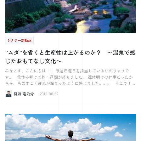
シナジー活動記
”ムダ”を省くと生産性は上がるのか？ 〜温泉で感
じたおもてなし文化〜
みなさま、こんにちは！！ 毎週日曜日を担当しているひのりゅうで
す。 盆休み明けて約１週間が経ちました。 連休明けの仕事だったか
らか、ものすごく疲れが溜まったように感じました。。。 そこで！！
先日の休みに島根県松江市にある玉造温泉に行ってきました！！ 実は
樋野 竜乃介
2019.08.25
私温泉がとても好きでして、、、 大学時代からよく温泉に行っており
ました。 友達と行くことはもちろん、１人で行くこともありました
（笑） 今回は寂しく１人で玉造温泉に行って参りました。 皆さま、
玉造温泉はご存知ですか？ 玉造温泉は出雲国風土記や枕草子に名前が
登場するほど古い歴史を持っており、 美肌の湯としても有名な温泉で
す。 そのような温泉に入り、今週の仕事の疲れを癒すことができまし
た。。。 さて、 玉造温泉に行って感じたことなのですが、 とにかく
おもてなしの心がすごいなと感じました。 従業員の方のお出迎えやお