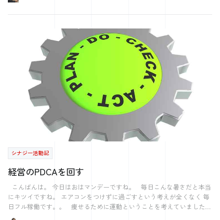
さん「後藤さん！」 後藤「ありがとうございます」 Kさん「実際、気
健一郎さん・西田二郎さんと各企業とのトークセッションは、大きく3
が合うのか話しやすかったのも決め手だったかなー」 後藤「まじです
つのテーマを元に進んでいた印象です。 ・若手社員の活躍 ・会社の
か！！今度、カレーごちそうしますね」 Kさん「さすがカレーの妖精」
技術と将来 ・これから入ってくる新入社員に求めるもの 各企業が話
後藤「想像以上に恥ずかしい･･･ 結局はフィーリングで決めたんです
すそれぞれの考え方や創り出す価値、話の至る所で、プレジデントアカ
か？」 Kさん「調べた上でのフィーリングだね！」 後藤「なるほど」
デミーのミッションやポジショニングと重ねながら聞いていました。
Kさん「仕事ってやってみないと、わからなくない？」 後藤「たしか
若手社員の活躍については、土台こそ違えど僕も負けてられないなと、
に」 うちで頑張ってくれているKさんの仕事選びについて、 話を聞い
刺激をもらえました。 その後は懇親会へ。 懇親会は、1部の参加者か
てわかったことはひとつ 実際に働くことでしか、わからないものもあ
らランダムに選ばれて異業者交流会みたいになるイメージをはさていた
る ということだったように思います。 Kさんにとって、正社員として
のですが、参加者は大学生がほとんどでした。 どちらかというと企業
の働き方は 窮屈で魅力を感じられないものだったというのです。 福利
説明会のような場で、社会人1年生の僕は少し肩身が狭く感じました。
厚生や安定という利点を理解していても Kさんが別の働き方を選んだの
ただ、そんな懇親会では各社の人事担当者様のお話を伺えたので、その
は、 正社員として働いた経験があってのことです。 たしかに、転職に
中から最も驚いた話をご紹介します。 株式会社サタケの話です。 農
失敗するということは 大きな痛手になることが多いと思います。 家族
業×ITをキーワードに、様々な農機を開発しているサタケ。 技術分野や
がいる方であれば、なおさらです。 それでも、その仕事を選んで実際
農業市場の展望についても伺いましたが、僕が驚いたのは福利厚生への
に働いてみることでしか 得られない経験・気づきが必ずあるはずで
取り組みでした。 なんと、夏季の基本休日を隔週で水土日の週休3日
制としているのです。 理由は暑いから。 なんとも斬新な理由です。
す。 それでは、また来週。
シナジー活動記
毎日が休み明けか休み前となるので、社員にも好評とのこと。 一昨年
から始められたそうで、始めは月曜を、昨年は金曜を隔週休日にしたの
経営のPDCAを回す
ですが、取引先メーカーとの兼ね合いなどで休日取得率が低かったと言
います。 より多くの社員が休めるよう今年は水曜日に隔週休日を導入
こんばんは。 今日はおはマンデーですね。 毎日こんな暑さだと本当
しているそうです。 仕事は回るのか。 そんな質問が参加学生の多く
にキツイですね。 エアコンをつけずに過ごすという考えが全くなく 毎
見受けられました。 僕もそう感じたうちの一人です。 そこは何かで
日フル稼働です。。 痩せるために運動ということを考えていましたが
カバーする仕組みがあるのかと思いきや、いただけた回答は「割り切
なかなかその行動には移せないものですね。 行動に移せないと言えば