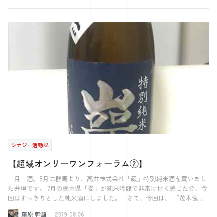
ありますが、 カレーの妖精を今後ともよろしくお願いします。 さて今
回は隔週連載にすると決めた、 「なんでその仕事を選んだの？」特集
の第3回です。 カリスマ美容師→クリーニングマスターに続き、 3人目
に取り上げるのは、スーパー検査員Kさん。 彼女は弊社シナジーの派遣
スタッフとして、 日夜（常夜勤ですが）製品の品質を守っています。
Kさんがうちの面接に来てくれたのは、2年前の春でした。 当時は東広
島市外に住んでいたKさん。 なぜ引っ越してまで働こうと思ったのか、
聞いてみました。 後藤「あらためて、なんで派遣スタッフとして うち
で働こうと思ったんですか？」 Kさん「うーん、まずは実家を出ようと
思って、 知り合いのいる東広島で仕事を探してたんだよね」 後藤「な
るほど、場所から絞っていったんですね」 Kさん「あとは正社員以外の
仕事がよかった」 後藤「あ、正社員は選択肢から外してたんです
か？」 Kさん「そう、正社員として働いたこともあったけど 自分には
合わないと気づいちゃった」 後藤「性に合わない(笑)」 Kさん「だか
ら、派遣の仕事をネットで調べてみたんだよね」 後藤「そこで、うち
シナジー活動記
の求人を見つけた？」 Kさん「そうそう！」 後藤「やっぱり時給が高
い仕事を探してたんですか？」 Kさん「いや、ほどほどのところ」 後
【超域オンリーワンフォーラム②】
藤「ほどほど」 Kさん「時給が高すぎると、キツイ仕事の可能性が高い
し 逆に低すぎると生活できないからね」 後藤「意外と手堅い･･･」 K
一月一酒。8月は群馬より、高井株式会社「巌」特別純米酒を買いまし
さん「失礼な！(笑)それで、シナジーをネットで調べた」 後藤「調べた
た井垣です。 7月の栃木県「姿」が純米吟醸で非常に甘く感じた分、今
んですか！？」 Kさん「意外と手堅いでしょ？ 調べてみると、評判も
回はすっきりとした純米酒にしました。 さて、今回は、 「茂木健一
悪くなかったから応募してみたの」 後藤「そこで出会ったのが･･･」 K
郎の超域オンリーワンフォーラム」 の公聴レポートの続きです。 茂木
藤原 幹雄
2019.08.06