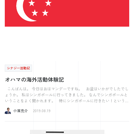
がありますが、 ただ好きなだけではダメで、 「好き」という熱量が行
元）を見れば人がわかる。」 理由は諸説ありますが、 僕のちょっと
動に結びついた時に、 上達や成果につながるのだと実感しました。 こ
した日々の楽しみはこの通説から来ています。 これは、玄関の靴磨き
の気づきを活かして、東広島の図書館でリベンジします！
セットです。 気になった時にいつでも靴を磨けるよう、 あえて見える
ように収めています。 とはいえ、シュークリームを使用して靴を磨く
のは 月に1度程度で良いそうです。 これは今回靴を購入した店舗の店
長から聞いた話ですが、 頻度が多すぎると皮に必要以上に油分が塗布
され、 皮本来のツヤが無くなるとのこと。 日々のメンテナンスとし
ては乾拭きで必要十分。 靴に対して過保護にならないようにも、 気
をつけなければなりませんね。 足元で人がわかるということで、 個
人的には靴のみでなく、靴下にも気を回しています。 というより、楽
しんでいると言った方が合うような気がします。 その日に身につける
シナジー活動記
スーツや革靴に合わせて靴下を選ぶ。 当たり前のことかもしれません
が、 色使いには少しだけ、こだわりを持っています。 そしてそれは
オハマの海外活動体験記
「どのネクタイを締めよう」に次ぐ、毎朝の楽しみです。 靴のチョイ
スやメンテナンス、面倒な方もいるかと思います。 靴下は、誰も見な
こんばんは。 今日はおはマンデーですね。 お盆はいかがでしたでし
いかもしれません。 見えたとしても歩いている時や座った時に、 数セ
ょうか。 私はシンガポールに行ってきました。 なんでシンガポールと
ンチ見える程度かもしれません。 ただ、見ている人は見ています。
いうことをよく聞かれます。 特にシンガポールに行きたい！というわ
見られています。いや、見てもらえます。 些細なことではあります
けではなく 実は今まで海外に行ったことはありませんでした。 大学
小濱亮介
2019.08.19
が、 この記事を読んで共感してくれる方がいたり、 日常にひとつ楽し
時代は旅行が趣味で旅行はよく行っていたのですが 自分は日本から出
るつもりはないと宣言していました。 社会に出ていろんな勉強をして
みが増えたなんて方がいてくれたら良いなと思います。
みると日本だけでは知らないことばかりで 知識を話すだけではなくや
はり体験したいという思いが4、5年前から芽生えるようになりました。