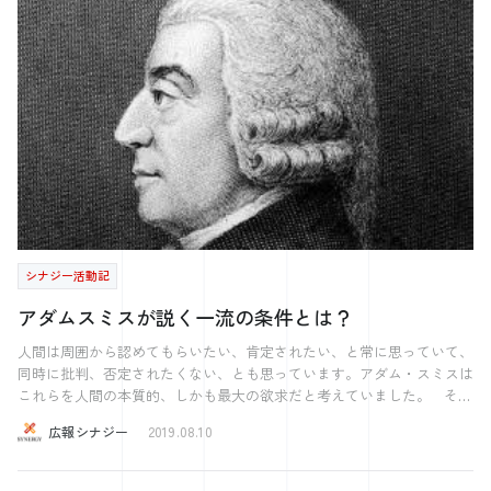
とはなくなりました。 それが当たり前なのだと思っていたのです。
ので 人生の夢、やりたいこと、行った国や場所、人生設計など 様々な
それより単純にシンガポールの町並みに感動しておりました。 本当に
ことを書き留めることができます！！ 今回はこの本に書いた「やりた
国を上げて、外国から人が来たいと思わせる仕掛けというのがすごいな
いこと20」を紹介します！！ やりたいことや夢を書いたり、言ったり
ぁと思いました。 最先端という感じはしなかったですが、町並みが綺
すると脳のRASという機能が働き、 それを叶えるための情報が自然と
麗でなによりも建物がかっこ良いですね。 一気にファンになってしま
入ってくるようになるそうです。 ぜひ今回の「やりたいこと20」を実
いました。 シンガポールのマクドナルドはタッチパネルでとても分か
行できるように頑張ります！！ ※以下、やりたいこと20リスト ⒈母
りやすく、選択後「あなたにオススメのメニュー」みたいな形で出てき
校の廃校を活用したイベント ⒉無人島生活 ⒊世界の民族と暮らす ⒋船
て感動しました。 キッチンを見ると、踊りながら作っていたことがと
舶免許取得 ⒌シェアハウス、民泊 ⒍プログラミング学ぶ ⒎起業する
ても印象深いです（笑 今回はお盆の日記形式になってしまいました
⒏K君と幼児向けの事業をする ⒐学校を作る 10.ギターを弾けるように
が、来週からしっかりアウトプットしていこうと思います。 ◎今後の
なる 11.死の体験プログラムを受ける 12.独立リーグを作る 13.ロードバイ
経営・採用のセミナーを実施します。 ★経営の12分野：集客力 広島
クを買って旅をする 14.地元特産品の岩のりの事業拡大 15.知り合いをか
県： 2019年08月28日(水) 18:00〜21:00 岡山県： 2019年08月29日(木)
き集めてパーティーをする 16.花火大会開催 17.農業をする 18.美術館に
18:00〜21:00 >>>https://www.kk-synergy.co.jp/eventinfo/183220/ ★ミ
行く 19.海外旅行(場所未定) 20.大学の仲の良い3人でまた楽しいことをす
シナジー活動記
ッション経営の基本 広島： 2019年08月26日(月) 14:00〜16:00
る もし、実行するにあたりアドバイスなどありましたら、 していた
>>>https://www.kk-synergy.co.jp/eventinfo/182316/ ★2代目社長が40
だけると嬉しいです！！ また一緒にやってくれる方も絶賛大募集で
アダムスミスが説く一流の条件とは？
歳までに知っておくべき「社長の基本」 広島①： 2019年08月20日(火)
す！笑 【田舎あるある】 “広大な土地を所有” 田舎では当然ではある
14:00〜16:00 広島②： 2019年09月04日(水) 14:00〜16:00
と思いますが、 1世帯の土地の面積がとても大きいです。 2つの家を所
人間は周囲から認めてもらいたい、肯定されたい、と常に思っていて、
>>>https://www.kk-synergy.co.jp/eventinfo/186568/ ★ブランディン
有していたり、 山を所有していたり。 その土地で様々な活用をそれ
同時に批判、否定されたくない、とも思っています。アダム・スミスは
グの基本~小さな会社が顧客を魅了する戦略~ 広島県： 2019年09月12日
ぞれがしています。 特に多いのは農業です！ おそらくほとんどの家
これらを人間の本質的、しかも最大の欲求だと考えていました。 その
(木) 14:00〜16:00 岡山県： 2019年09月13日(金) 14:00〜16:00
庭が農業をやっているのではないでしょうか。 やりたいこと20にも書
最大の欲求を満たすために他人に認められようと正しい行動をし、間違
広報シナジー
2019.08.10
>>>https://www.kk-synergy.co.jp/eventinfo/199016/ ★経営の仕組み化
いているように 自分も農業をやりたいなと密かに思っております。
った行動をしないように自分を律します。 規則や法律でがんじがらめ
in 岡山~社長が現場を離れるための基礎基本~ 岡山県： 2019年08月30日
シナジーの社員の勝谷さんが農業をやっておられるので、 今度聞いて
にされなくても人間が正しく生きようとするのは、社会から是認された
(金) 14:00〜16:00 >>>https://www.kk-synergy.co.jp/eventinfo/174982/
いという根本的な欲求があるからなのです。 しかしこの是認を求める
みようと思います！