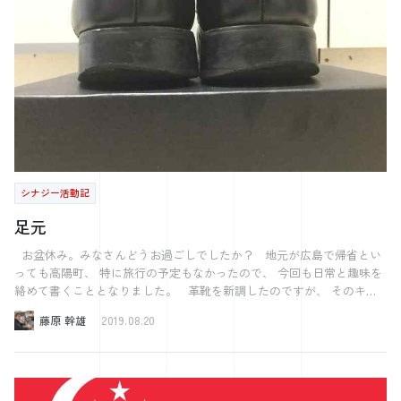
った時です。 友人とのご飯（+お酒）を目的に、街へ出るついでに 学
生の時によく行っていた図書館にも寄ることにしました。 記憶にある
図書館よりも、きれいになっていました。 ですが何よりもびっくりし
たのは、 すっかり図書館の使い方を忘れていたことです。 学生時代に
は、図書館司書の資格を取るために いろいろな授業を受けていまし
た。 その授業のひとつが「レファレンスサービス」です。 なかなか聞
き慣れない単語だと思います。 ざっくり説明してしまうと、 「調べも
の、探しものを手伝うこと」です 具体的なサービスは、 ①図書館の使
い方や書籍・情報の探し方を伝えること ②書籍・情報を紹介もしくは
提供すること の大きく2種類に分かれます。 授業では、学生ひとりずつ
に課題（例：シナジー効果とは？）が 割り振られ図書館の書籍を使っ
シナジー活動記
て「レファレンスサービス」を 実際に行っていました。 図書館に入っ
て10分ほどでお腹が痛くなる私には、 なかなかハードな授業でした･･･
足元
それに目をつむれば、一番楽しい授業でした。 図書館にある書籍を駆
使して、情報を探すのは ザ・司書！という感じがして好きでした。 そ
お盆休み。みなさんどうお過ごしでしたか？ 地元が広島で帰省とい
れにもかかわらず、10年もたたないうちに 当時のスキルやコツはすっ
っても高陽町、 特に旅行の予定もなかったので、 今回も日常と趣味を
かり忘れてしまいました。 本当にショックで、20分ほど粘ってみまし
絡めて書くこととなりました。 革靴を新調したのですが、 そのキッ
た。 結果、ショボい情報しか集めることができませんでした。 難しい
カケとなった靴がコチラ。 これは5年目を迎えた革靴。 カカトが擦り
藤原 幹雄
2019.08.20
事柄を調べようとしたわけではなく、 連休中に読みあさった小説に出
切ってしまい、 そろそろ履かない方が良いなと。。 こうなる前に対
てきた、 歴史上の人物を詳しく調べたかっただけでした。 この時の気
処すれば良かったのですが、 元値もリーズナブルだったので新しいも
づきは、 「知識やスキル、コツは使わないと失ってしまう」 というこ
のにしようと決心。 そして今回購入したものがコチラ。 ROCKPORT
とです。 「短期間でついた脂肪は、普段の生活をすれば落ちる」 のと
の革靴は少し背伸びをしてしまった感もありますが、 大切に履こうと
似たようなものですね。 「好きこそものの上手なれ」ということわざ
思います。 さて、革靴といえばこんな通説がありますね。 「靴（足