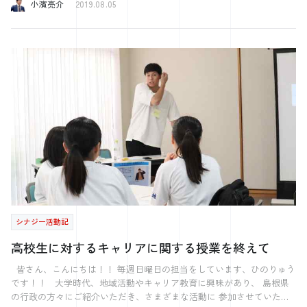
小濱亮介
2019.08.05
る」。 誰かが体調を崩した。 インフルエンザになった。 その場
経営計画を作ってそれを行えないのではないか と聞かれることがあり
合、現場でなんとかそこをカバーすることはできますよね。 仕事を抱
ます。 私は経営計画を策定するお手伝いをしていますが もちろん経
えてる側の立場でも、翌日や後日にリスケして仕事をするでしょう。
営計画書は作っただけでは意味がありません。 私が経営計画を初め
ならば、それを平日休みにしても可能ではないか？という考えから始ま
て、作ったのは22歳の頃でした。 当時は警備事業部に所属しており、
ったのです。 さらに、どの仕事をマンパワーで行い、何が機械でもで
上司の杉原さんに 入社して半年でしたが、「経営計画作ってみる？」
きる作業か、 堀江さんも仰っていましたが、ほとんどの仕事はやらな
の一言から始まりました。 すぐに「わかりました」と訳もわからず言
くていいことばかりというのを具体化している良い例だと思いました。
った気がします。 後々に金融機関の方々が来ることを知り 焦ったのを
今回は感想文のようになりましたが、もし超域オンリーワンフォーラ
覚えています。 今見ると目も当てられないくらいひどい内容だったと
ム広島の第二弾があれば、そこに取り上げられるほどの企業になりたい
思います。 今でも謎な出来事でした。 経営計画書の「け」の字もわ
なと感じた次第でした。 そして最後にサプライズが。 エレベーター
からない中 TSUTAYAに行き3冊くらい本を買って読んだ気がします。
の中で、西田二郎さんとお話をすることができ、直接今日の感想を伝
色々と書いてありましたが、中期経営計画を立ててその逆算で1年後を
え、さらには名刺交換をさせていただけました！！ フォーラムで受け
考えるというところは一番しっくり来た覚えがあります。 発表はグダ
た刺激や学び、頂いた名刺を見えるところに保管して、風化させないよ
グダでしたが、今ではいい思い出です。 そこで得たことを生かして、
自社の事業の経営計画を9年間作ってきました。 絵に描いた餅のように
うにしようと思います。
終わってしまった年もありました。 その時は反省しました。 しか
し、全てが上手くいった年もありました。 なにが違うのか。 それは
シナジー活動記
ちゃんと振り返ることです。 PDCAを回すということです。 経営計画
というP（プラン）を立てて、D（実行）するということなのです。 た
高校生に対するキャリアに関する授業を終えて
だそれだけなのです。 しかし、その「それだけ」が難しかったりする
のです。 よくPを忘れていると言うことが起こります。 そういえばそ
皆さん、こんにちは！！ 毎週日曜日の担当をしています、ひのりゅう
んなんあったっけっというような感じですね。 そりゃD（実行）もな
です！！ 大学時代、地域活動やキャリア教育に興味があり、 島根県
いですよね。 気づいたら1年が経ち・・・なかったことになっていくと
の行政の方々にご紹介いただき、さまざまな活動に 参加させていただ