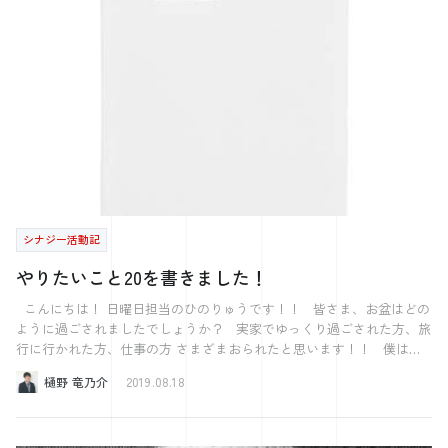
昨日のひのりゅうのブログにあったLIFEで一番最初に書いたものは海外
に行きたいということを一番最初に書きました。 一番最初はどこでも
よかったのです。 最初は深センに行こうと思っていましたが、ちょっ
とビビり 観光客も多いシンガポールに行くことにしたのです。 シン
ガポールは本当に華やかでした。 建物すべてがとてもカッコよくて、
人を惹きつける作りになっているなぁと感動しました。 Salesforce 英
語が全く話せないので、タクシーの運転手さんに目的地を英語で説明し
て 目的地より徒歩で20分くらい離れたところで降ろされて、歩いたの
も良い思い出です。 台風で広島に帰れず、２泊しましたが、すべて空
港がタクシー代とホテル代を負担してくれました。 なんて観光客に優
しいのかと思いました。 一番印象に残ったのは働く人の笑顔で、とに
かく楽しみながら働いているなぁと感じました。 関わったのは接客業
シナジー活動記
の方がほとんどでしたが・・・ 観光名所しか行っていないので、細部
まではわかりませんが、雑だなぁと思う部分と楽しそうだなぁと思う部
やりたいこと20を書きました！
分がありました。 雑だなぁと思ったのは 英語が分からなければ舌打ち
されたり、お皿にまだ少し残っていたのに皿を下げられたり。。 楽し
こんにちは！ 日曜日担当のひのりゅうです！！ 皆さま、お盆はどの
んでるなぁと思ったのが 歌いながら働いていたり、口笛を吹きながら
ように過ごされましたでしょうか？ 実家でゆっくり過ごされた方、旅
仕事をしていたり、従業員同士で常に話をしながら仕事してて急にハイ
行に行かれた方、仕事の方 さまざまおられたと思います！！ 僕は関
タッチしたり・・・ 日本のおもてなしは世界に比べるとレベルが高い
西の方に旅行に行ったり、 実家がある島根県で友人に会ったり、 家族
樋野 竜乃介
2019.08.18
というのはよく聞く話ですが なぜ外国はそうではないのか。 色々な疑
とゆっくり過ごしたりとても有意義な時間を過ごしました！！ そして
問が出てきました。 外国の人が多い中、一見さんが多いので、そうす
多少時間に余裕があったので、 小濱部長が紹介してくださった“LIFE“と
るのかもしれません。 しかし、3日目くらいから雑だなぁと感じるこ
いうものを書きました！ これは名前の通り、自分の人生を書き綴るも